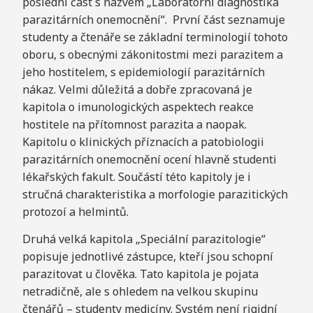
poslední část s názvem „Laboratorní diagnostika
parazitárních onemocnění“. První část seznamuje
studenty a čtenáře se základní terminologií tohoto
oboru, s obecnými zákonitostmi mezi parazitem a
jeho hostitelem, s epidemiologií parazitárních
nákaz. Velmi důležitá a dobře zpracovaná je
kapitola o imunologických aspektech reakce
hostitele na přítomnost parazita a naopak.
Kapitolu o klinických příznacích a patobiologii
parazitárních onemocnění ocení hlavně studenti
lékařských fakult. Součástí této kapitoly je i
stručná charakteristika a morfologie parazitických
protozoí a helmintů.
Druhá velká kapitola „Speciální parazitologie“
popisuje jednotlivé zástupce, kteří jsou schopní
parazitovat u člověka. Tato kapitola je pojata
netradičně, ale s ohledem na velkou skupinu
čtenářů – studenty medicíny. Systém není rigidní