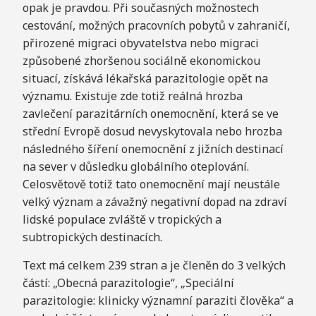
opak je pravdou. Při současných možnostech
cestování, možných pracovních pobytů v zahraničí,
přirozené migraci obyvatelstva nebo migraci
způsobené zhoršenou sociálně ekonomickou
situací, získává lékařská parazitologie opět na
významu. Existuje zde totiž reálná hrozba
zavlečení parazitárních onemocnění, která se ve
střední Evropě dosud nevyskytovala nebo hrozba
následného šíření onemocnění z jižních destinací
na sever v důsledku globálního oteplování.
Celosvětově totiž tato onemocnění mají neustále
velký význam a závažný negativní dopad na zdraví
lidské populace zvláště v tropických a
subtropických destinacích.
Text má celkem 239 stran a je členěn do 3 velkých
částí: „Obecná parazitologie“, „Speciální
parazitologie: klinicky významní paraziti člověka“ a