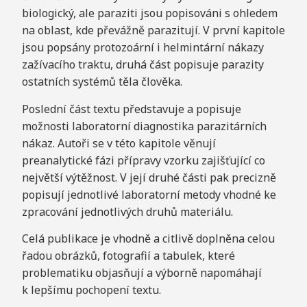
biologický, ale paraziti jsou popisováni s ohledem
na oblast, kde převážně parazitují. V první kapitole
jsou popsány protozoární i helmintární nákazy
zažívacího traktu, druhá část popisuje parazity
ostatních systémů těla člověka.
Poslední část textu představuje a popisuje
možnosti laboratorní diagnostika parazitárních
nákaz. Autoři se v této kapitole věnují
preanalytické fázi přípravy vzorku zajišťující co
největší výtěžnost. V její druhé části pak precizně
popisují jednotlivé laboratorní metody vhodné ke
zpracování jednotlivých druhů materiálu.
Celá publikace je vhodně a citlivě doplněna celou
řadou obrázků, fotografií a tabulek, které
problematiku objasňují a výborně napomáhají
k lepšímu pochopení textu.