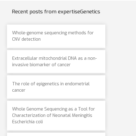
Recent posts from expertiseGenetics
Whole-genome sequencing methods for
CNV detection
e found in the .pdf 

Extracellular mitochondrial DNA as a non-
invasive biomarker of cancer
The role of epigenetics in endometrial
cancer
Whole Genome Sequencing as a Tool for
Characterization of Neonatal Meningitis
Escherichia coli