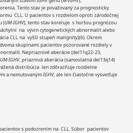
 mutovaným stavom
IGHV
génu (
M-IGHV
),
orenia. Tento stav je považovaný za prognosticky
formu CLL. U pacientov s rozdielom oproti zárodočnej
 (
UM-IGHV
), tento stav koreluje s horšou prognózou
náchylní na vývin cytogenetických abnormalít alebo
ácia CLL na vyšší stupeň malignity)(6). Okrem
o dvoma skupinami pacientov pozorované rozdiely v
normalít. Nepriaznivé aberácie (del11q22-23,
s
UM-IGHV
, priaznivá aberácia (samostatná del13q14)
yvážená distribúcia len zdôrazňuje rozdielne
aným a nemutovaným
IGHV
, ale len čiastočne vysvetľuje
 pacientov s podozrením na CLL. Súbor pacientov