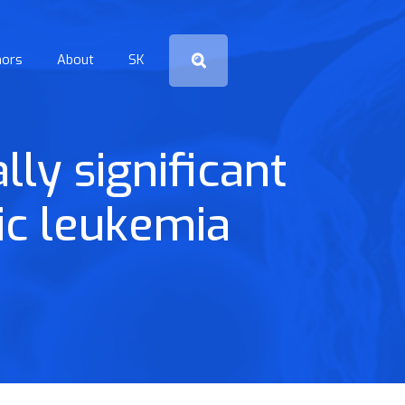
hors
About
SK
lly significant
ic leukemia