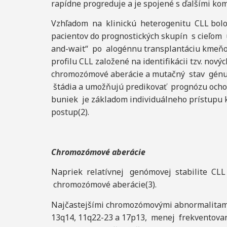
rapídne progreduje a je spojené s ďalšími kom
Vzhľadom na klinickú heterogenitu CLL bolo 
pacientov do prognostických skupín s cieľom 
and-wait“ po alogénnu transplantáciu kmeňov
profilu CLL založené na identifikácii tzv. nov
chromozómové aberácie a mutačný stav gé
štádia a umožňujú predikovať prognózu ochor
buniek je základom individuálneho prístupu 
postup(2).
Chromozómové aber
ácie
Napriek relatívnej genómovej stabilite CLL
chromozómové aberácie(3).
Najčastejšími chromozómovými abnormalitami
13q14, 11q22-23 a 17p13, menej frekventovan