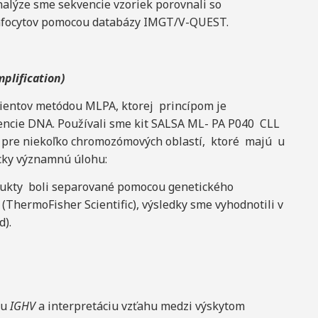
nalýze sme sekvencie vzoriek porovnali so
ymfocytov pomocou databázy IMGT/V-QUEST.
plification)
ientov metódou MLPA, ktorej princípom je
kvencie DNA. Používali sme kit SALSA ML- PA P040 CLL
 pre niekoľko chromozómových oblastí, ktoré majú u
icky významnú úlohu:
dukty boli separované pomocou genetického
(ThermoFisher Scientific), výsledky sme vyhodnotili v
d).
su
IGHV
a interpretáciu vzťahu medzi výskytom