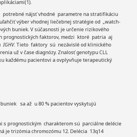
plikáciami(1).
potrebné nájsť vhodné parametre na stratifikáciu
uľahčiť výber vhodnej liečebnej stratégie od „watch-
ých buniek. V súčasnosti je určenie rizikového
ých prognostických faktorov, medzi ktoré patria aj
nu
IGHV
. Tieto faktory sú nezávislé od klinického
enia už v čase diagnózy. Znalosť genotypu CLL
ku každému pacientovi a ovplyvňuje terapeutický
 buniek sa až u 80 % pacientov vyskytujú
 s prognostickým charakterom sú parciálne delécie
á je trizómia chromozómu 12. Delécia 13q14