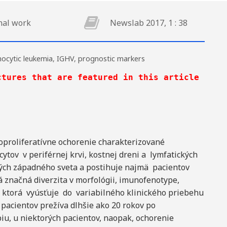
nal work
Newslab 2017, 1 : 38
hocytic leukemia
,
IGHV
,
prognostic markers
tures that are featured in this article can b
.
oproliferatívne ochorenie charakterizované
tov v periférnej krvi, kostnej dreni a lymfatických
ých západného sveta a postihuje najmä pacientov
á značná diverzita v morfológii, imunofenotype,
 ktorá vyúsťuje do variabilného klinického priebehu
 pacientov prežíva dlhšie ako 20 rokov po
iu, u niektorých pacientov, naopak, ochorenie