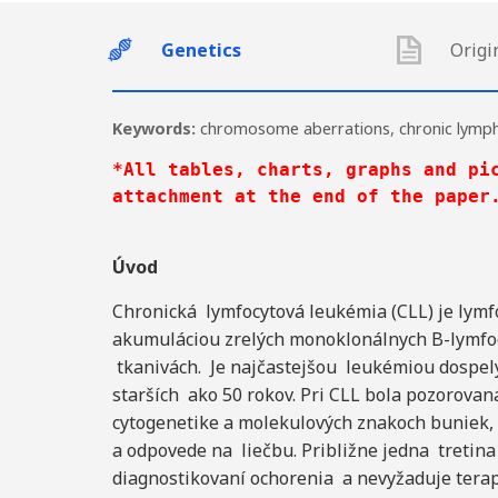
Genetics
Origi
Keywords:
chromosome aberrations
,
chronic lymp
*All tables, charts, graphs and pic
attachment at the end of the paper
Úvod
Chronická lymfocytová leukémia (CLL) je lymf
akumuláciou zrelých monoklonálnych B-lymfocy
tkanivách. Je najčastejšou leukémiou dospel
starších ako 50 rokov. Pri CLL bola pozorovan
cytogenetike a molekulových znakoch buniek,
a odpovede na liečbu. Približne jedna tretina
diagnostikovaní ochorenia a nevyžaduje terap