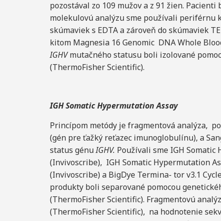
pozostával zo 109 mužov a z 91 žien. Pacienti 
molekulovú analýzu sme používali periférnu k
skúmaviek s EDTA a zároveň do skúmaviek TE
kitom Magnesia 16 Genomic DNA Whole Blood 
IG
HV
mutačného statusu boli izolované pomoc
(ThermoFisher Scientific).
IGH Somatic Hypermutation
Assa
y
Princípom metódy je fragmentová analýza, po
(gén pre ťažký reťazec imunoglobulínu), a Sa
status génu
IGHV.
Používali sme IGH Somatic H
(Invivoscribe), IGH Somatic Hypermutation Ass
(Invivoscribe) a BigDye Termina- tor v3.1 Cycl
produkty boli separované pomocou genetickéh
(ThermoFisher Scientific). Fragmentovú analý
(ThermoFisher Scientific), na hodnotenie sek