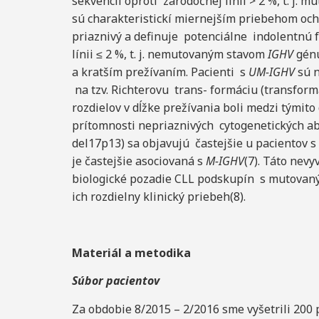
sekvencii oproti zárodočnej línii > 2 %, t. j.
sú charakteristickí miernejším priebehom och
priaznivý a definuje potenciálne indolentnú 
línii ≤ 2 %, t. j. nemutovaným stavom
IGHV
génu
a kratším prežívaním. Pacienti s
UM-IGHV
sú 
na tzv. Richterovu trans- formáciu (transform
rozdielov v dĺžke prežívania boli medzi týmit
prítomnosti nepriaznivých cytogenetických ab
del17p13) sa objavujú častejšie u pacientov 
je častejšie asociovaná s
M-IGHV
(7). Táto nev
biologické pozadie CLL podskupín s mutov
ich rozdielny klinický priebeh(8).
Materiál a metodika
Súbor pacientov
Za obdobie 8/2015 – 2/2016 sme vyšetrili 200