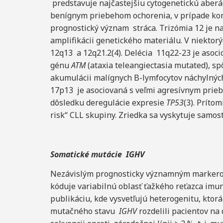
predstavuje najčastejšiu cytogenetickú aberá
benígnym priebehom ochorenia, v prípade komb
prognostický význam stráca. Trizómia 12 je na
amplifikácii genetického materiálu. V niekto
12q13 a 12q21.2(4). Delécia 11q22-23 je asoc
génu
ATM
(ataxia teleangiectasia mutated), s
akumulácii malígnych B-lymfocytov náchylných
17p13 je asociovaná s veľmi agresívnym prie
dôsledku deregulácie expresie
TP53
(3). Príto
risk“ CLL skupiny. Zriedka sa vyskytuje samost
Somatické
mutácie IGHV
Nezávislým prognosticky významným markero
kóduje variabilnú oblasť ťažkého reťazca imun
publikáciu, kde vysvetľujú heterogenitu, ktorá
mutačného stavu
IGHV
rozdelili pacientov na