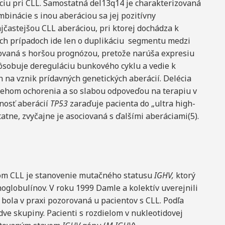
ciu pri CLL. Samostatná del13q14 je charakterizovaná
inácie s inou aberáciou sa jej pozitívny
jčastejšou CLL aberáciou, pri ktorej dochádza k
rých prípadoch ide len o duplikáciu segmentu medzi
iovaná s horšou prognózou, pretože narúša expresiu
pôsobuje dereguláciu bunkového cyklu a vedie k
 na vznik prídavných genetických aberácií. Delécia
behom ochorenia a so slabou odpoveďou na terapiu v
mnosť aberácií
TP53
zaraďuje pacienta do „ultra high-
atne, zvyčajne je asociovaná s ďalšími aberáciami(5).
m CLL je stanovenie mutačného statusu
IGHV,
ktorý
oglobulínov. V roku 1999 Damle a kolektív uverejnili
 bola v praxi pozorovaná u pacientov s CLL. Podľa
 dve skupiny. Pacienti s rozdielom v nukleotidovej