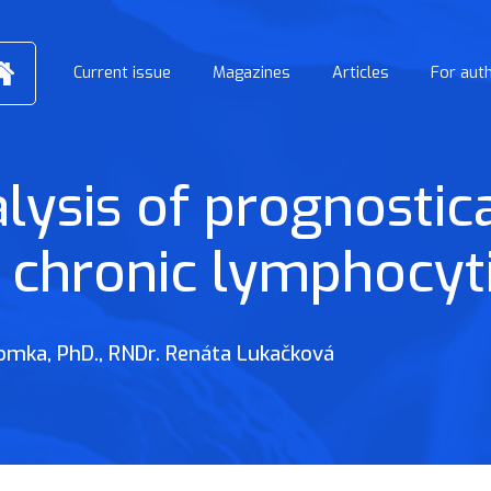
Current issue
Magazines
Articles
For aut
ysis of prognostica
 chronic lymphocyt
omka, PhD.
,
RNDr. Renáta Lukačková