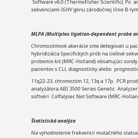
Software v6.0 (ThermoFisher Scientific). Po a
sekvenciami
IGHV
génu zárodočnej línie B-l
ML
P
A
(Multiple
x ligation-dependent probe am
Chromozómové aberácie sme detegovali u pac
hybridizácia špecifických prób na cieľové se
probemix kit (MRC-Holland) obsahujúci sondy
pacientov s CLL diagnosticky alebo prognost
11q22-23, chromozóm 12, 13q a 17p. PCR pro
analyzátora ABI 3500 Series Genetic Analyzer 
softvéri Coffalyser. Net Software (MRC-Hollan
Štatistická analýza
Na vyhodnotenie frekvencií mutačného statu