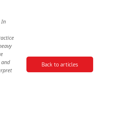
 In
actice
heavy
we
2 and
Back to articles
erpret