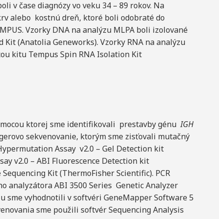
boli v čase diagnózy vo veku 34 – 89 rokov. Na
rv alebo kostnú dreň, ktoré boli odobraté do
MPUS. Vzorky DNA na analýzu MLPA boli izolované
Kit (Anatolia Geneworks). Vzorky RNA na analýzu
ou kitu Tempus Spin RNA Isolation Kit
mocou ktorej sme identifikovali prestavby génu
IGH
ngerovo sekvenovanie, ktorým sme zisťovali mutačný
ypermutation Assay v2.0 – Gel Detection kit
ay v2.0 – ABI Fluorescence Detection kit
e Sequencing Kit (ThermoFisher Scientific). PCR
o analyzátora ABI 3500 Series Genetic Analyzer
zu sme vyhodnotili v softvéri GeneMapper Software 5
venovania sme použili softvér Sequencing Analysis