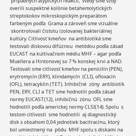
prípadných atypických reakcií, vtedy sme vždy
overili suspektné kolónie betahemolytických
streptokokov mikroskopickým preparátom
farbeným podľa Grama a zároveň sme vizuálne
skontrolovali čistotu izolovanej bakteriálnej
kultúry. Citlivosť kmeňov na antibiotiká sme
testovali diskovou difúznou metódou podľa zásad
EUCAST na kultivačnom médiu MHF – agar podľa
Muellera a Hintonovej so 7 % konskej krvi a NAD.
Testovali sme citlivosť kmeňov na penicilín (PEN),
erytromycín (ERY), klindamycín (CLI), ofloxacín
(OFL), tetracyklín (TET). Inhibičné zóny antibiotík
PEN, ERY, CLI a TET sme hodnotili podľa zásad
normy EUCAST(12), inhibičnú zónu OFL sme
hodnotili podľa americkej normy CLSI(14). Spolu s
testom citlivosti sme hodnotili aj diagnostický
disk s obsahom 0,04 jednotiek bacitracínu, ktorý
bol umiestnený na pôdu MHF spolu s diskami na