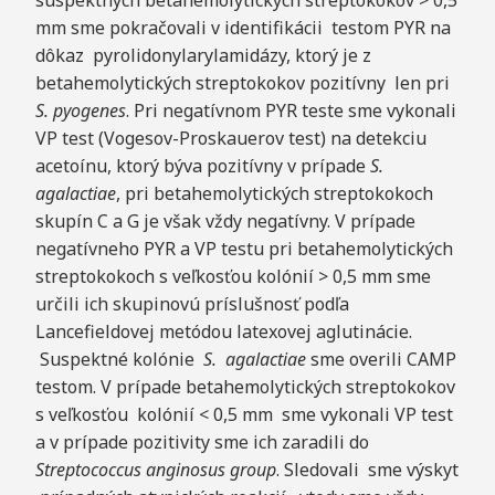
mm sme pokračovali v identifikácii testom PYR na
dôkaz pyrolidonylarylamidázy, ktorý je z
betahemolytických streptokokov pozitívny len pri
S. pyogenes
. Pri negatívnom PYR teste sme vykonali
VP test (Vogesov-Proskauerov test) na detekciu
acetoínu, ktorý býva pozitívny v prípade
S.
agalactiae
, pri betahemolytických streptokokoch
skupín C a G je však vždy negatívny. V prípade
negatívneho PYR a VP testu pri betahemolytických
streptokokoch s veľkosťou kolónií > 0,5 mm sme
určili ich skupinovú príslušnosť podľa
Lancefieldovej metódou latexovej aglutinácie.
Suspektné kolónie
S. agalactiae
sme overili CAMP
testom. V prípade betahemolytických streptokokov
s veľkosťou kolónií < 0,5 mm sme vykonali VP test
a v prípade pozitivity sme ich zaradili do
Streptococcus anginosus group
. Sledovali sme výskyt