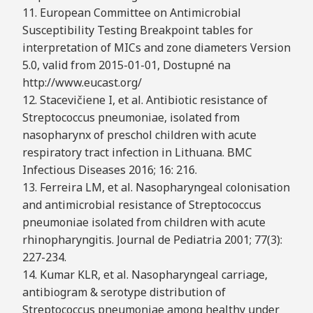
11. European Committee on Antimicrobial
Susceptibility Testing Breakpoint tables for
interpretation of MICs and zone diameters Version
5.0, valid from 2015-01-01, Dostupné na
http://www.eucast.org/
12. Stacevičiene I, et al. Antibiotic resistance of
Streptococcus pneumoniae, isolated from
nasopharynx of preschol children with acute
respiratory tract infection in Lithuana. BMC
Infectious Diseases 2016; 16: 216.
13. Ferreira LM, et al. Nasopharyngeal colonisation
and antimicrobial resistance of Streptococcus
pneumoniae isolated from children with acute
rhinopharyngitis. Journal de Pediatria 2001; 77(3):
227-234.
14. Kumar KLR, et al. Nasopharyngeal carriage,
antibiogram & serotype distribution of
Streptococcus pneumoniae among healthy under