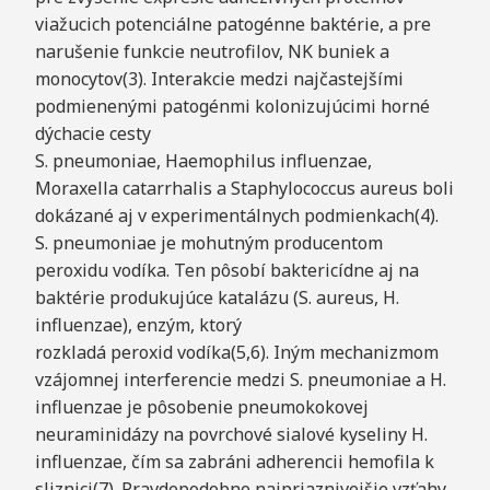
viažucich potenciálne patogénne baktérie, a pre
narušenie funkcie neutrofilov, NK buniek a
monocytov(3). Interakcie medzi najčastejšími
podmienenými patogénmi kolonizujúcimi horné
dýchacie cesty
S. pneumoniae, Haemophilus influenzae,
Moraxella catarrhalis a Staphylococcus aureus boli
dokázané aj v experimentálnych podmienkach(4).
S. pneumoniae je mohutným producentom
peroxidu vodíka. Ten pôsobí baktericídne aj na
baktérie produkujúce katalázu (S. aureus, H.
influenzae), enzým, ktorý
rozkladá peroxid vodíka(5,6). Iným mechanizmom
vzájomnej interferencie medzi S. pneumoniae a H.
influenzae je pôsobenie pneumokokovej
neuraminidázy na povrchové sialové kyseliny H.
influenzae, čím sa zabráni adherencii hemofila k
sliznici(7). Pravdepodobne najpriaznivejšie vzťahy