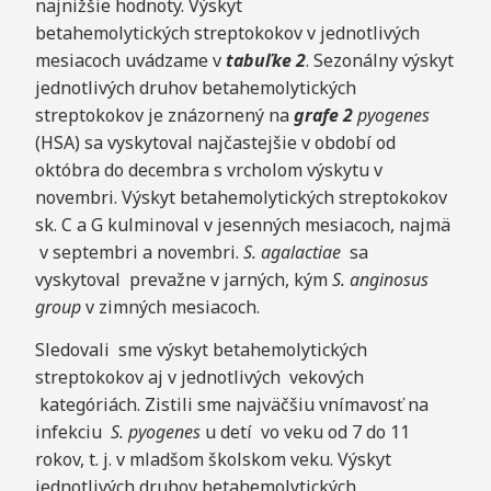
najnižšie hodnoty. Výskyt
betahemolytických streptokokov v jednotlivých
mesiacoch uvádzame v
tabuľke
2
. Sezonálny výskyt
jednotlivých druhov betahemolytických
streptokokov je znázornený na
grafe 2
pyogenes
(HSA) sa vyskytoval najčastejšie v období od
októbra do decembra s vrcholom výskytu v
novembri. Výskyt betahemolytických streptokokov
sk. C a G kulminoval v jesenných mesiacoch, najmä
v septembri a novembri.
S. aga
lactiae
sa
vyskytoval prevažne v jarných, kým
S. anginosus
group
v zimných mesiacoch.
Sledovali sme výskyt betahemolytických
streptokokov aj v jednotlivých vekových
kategóriách. Zistili sme najväčšiu vnímavosť na
infekciu
S. pyogenes
u detí vo veku od 7 do 11
rokov, t. j. v mladšom školskom veku. Výskyt
jednotlivých druhov betahemolytických