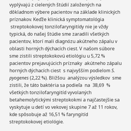
vyplývajú z cielených štúdií založených na
dôkladnom výbere pacientov na základe klinických
príznakov. Keďže klinická symptomatológia
streptokokovej tonzilofaryngitídy nie je vždy
typická, do našej štúdie sme zaradili všetkých
pacientov, ktorí mali diagnózu akútneho zápalu v
oblasti horných dýchacích ciest. V našom súbore
sme zistili streptokokovú etiológiu u 5,72 %
pacientov prejavujúcich príznaky akútneho zápalu
horných dýchacích ciest s najvyšším podielom
S.
pyogenes
(2,22 %). Bližšou analýzou výsledkov sme
zistili, že táto baktéria sa podieľa na 38,69 %
všetkých tonzilofaryngitíd vyvolaných
betahemolytickými streptokokmi a najčastejšie sa
vyskytuje u detí vo vekovej skupine 7 až 11 rokov,
kde spôsobuje až 16,51 % faryngitíd
streptokokovej etiológie.