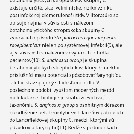
betahemolytických streptokokov skupiny C
existuje určité, síce veľmi nízke, riziko vzniku
postinfekčnej glomerulonefritídy. V literatúre sa
opisuje najmä v súvislosti s nálezom
betahemolytického streptokoka skupiny C
zvieracieho pôvodu
Streptococcus equi subspecies
zooepidemicus
nielen po systémovej infekcii(9), ale
aj v súvislosti s nálezom vo výteroch z hrdla
pacientov(10).
S. anginosus group
je skupina
betahemolytických streptokokov, ktorých niektorí
príslušníci majú potenciál spôsobovať faryngitídu
alebo stav spojený s bolesťami hrdla. V
poslednom období využitím moderných metód
molekulárnej biológie je snaha zrevidovať
taxonómiu
S. anginosus group
s osobitným dôrazom
na odlíšenie betahemolytických kmeňov patriacich
do Lancefieldovej skupiny C, medzi ktorými sú
pôvodcovia faryngitíd(11). Keďže v podmienkach