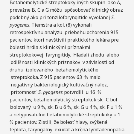
Betahemolytické streptokoky iných skupín ako A,
prevažne B, C a G môžu spôsobovať klinický obraz
podobný ako pri tonzilofaryngitíde vyvolanej
S.
pyogenes
. Tiemstra a kol. (8) vykonali
retrospektívnu analýzu priebehu ochorenia 915
pacientov, ktorí navštívili praktického lekára pre
bolesti hrdla s klinickými príznakmi
streptokokovej faryngitídy. Hľadali zhodu alebo
odlišnosti klinických príznakov v závislosti od
druhu izolovaného betahemolytického
streptokoka. Z 915 pacientov 63 % malo
negatívny bakteriologický kultivačný nález,
prítomnosť
S. pyogenes
potvrdili u 16 %
pacientov, betahemolytický streptokok sk. C bol
izolovaný u 9 %, sk. B u 6 %, sk. G u 4 %, sk. F u 1 %
a netypovateľné betahemolytické streptokoky u 1
% pacientov. Zistili, že bolesť hlavy, zvýšená
teplota, faryngálny exudát a krčná lymfadenopatia