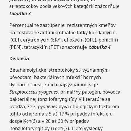
streptokokov podľa vekových kategórií znázorňuje
tabuľka 3
.
Percentuálne zastúpenie rezistentných kmeňov
na testované antimikrobiálne látky klindamycín
(CLI), erytromycín (ERY), ofloxacín (OFL), penicilín
(PEN), tetracyklín (TET) znázorňuje
tabuľka 4
.
Diskusia
Betahemolytické streptokoky sú významnými
pôvodcami bakteriálnych infekcií horných
dýchacích ciest, z nich najvýznamnejší je
Streptococcus pyogenes,
primárny patogén, pôvodca
bakteriálnej tonzilofaryngitídy. V literatúre sa
uvádza, že
S. pyogenes
býva etiologickým faktorom
tohto ochorenia v 5 až 17 % prípadov infekcie u
dospelých(6) a v 20 až 30 % prípadov
tonzilofaryngitídy u detí(7). Tieto výsledky