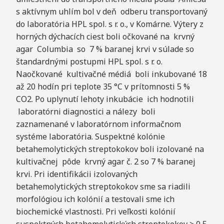
s aktívnym uhlím bol v deň odberu transportovaný
do laboratória HPL spol. s r. o., v Komárne. Výtery z
horných dýchacích ciest boli očkované na krvný
agar Columbia so 7 % baranej krvi v súlade so
štandardnými postupmi HPL spol. s r. o.
Naočkované kultivačné médiá boli inkubované 18
až 20 hodín pri teplote 35 °C v prítomnosti 5 %
CO2. Po uplynutí lehoty inkubácie ich hodnotili
laboratórni diagnostici a nálezy boli
zaznamenané v laboratórnom informačnom
systéme laboratória. Suspektné kolónie
betahemolytických streptokokov boli izolované na
kultivačnej pôde krvný agar č. 2 so 7 % baranej
krvi. Pri identifikácii izolovaných
betahemolytických streptokokov sme sa riadili
morfológiou ich kolónií a testovali sme ich
biochemické vlastnosti. Pri veľkosti kolónií
suspektných betahemolytických streptokokov > 0,5