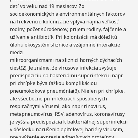
detí vo veku nad 19 mesiacov. Zo
socioekonomických a environmentálnych faktorov
na frekvenciu kolonizácie vplýva najmä veľkosť
rodiny, počet súrodencov, príjem rodiny, fajčenie a
užívanie antibiotík. Pri kolonizácii má dôležitú
úlohu ekosystém sliznice a vzájomné interakcie
medzi
mikroorganizmami na sliznici horných dýchacích
ciest(2). Je známe, že vírusová infekcia zvyšuje
predispozíciu na bakteriálnu superinfekciu napr.
pri chrípke býva ťažkou komplikáciou
pneumokoková pneumónia(3). Nielen pri chrípke,
ale všeobecne pri infekciách spôsobených
respiračnými vírusmi, ako napr. rinovírus,
metapneumovírus, RSV, adenovírus, koronavírusy
je vyššia predispozícia k bakteriálnej superinfekcii
v dôsledku narušenia epitelovej bariéry vírusom,
pre zvýšenie expresie adhezívnych proteínov