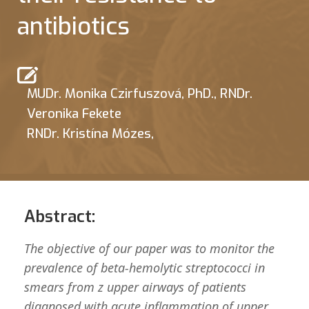
antibiotics
MUDr. Monika Czirfuszová, PhD.
,
RNDr.
Veronika Fekete
RNDr. Kristína Mózes,
Abstract:
The objective of our paper was to monitor the
prevalence of beta-hemolytic streptococci in
smears from z upper airways of patients
diagnosed with acute inflammation of upper