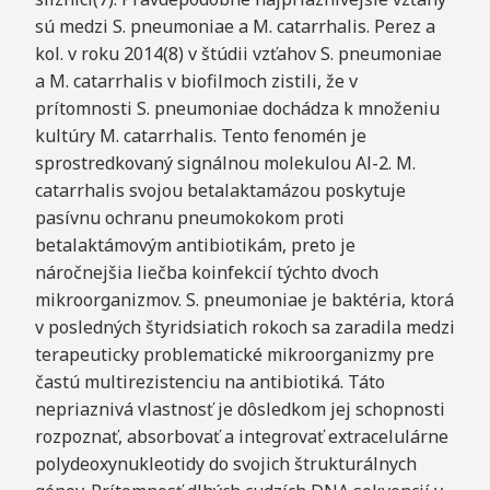
sú medzi S. pneumoniae a M. catarrhalis. Perez a
kol. v roku 2014(8) v štúdii vzťahov S. pneumoniae
a M. catarrhalis v biofilmoch zistili, že v
prítomnosti S. pneumoniae dochádza k množeniu
kultúry M. catarrhalis. Tento fenomén je
sprostredkovaný signálnou molekulou Al-2. M.
catarrhalis svojou betalaktamázou poskytuje
pasívnu ochranu pneumokokom proti
betalaktámovým antibiotikám, preto je
náročnejšia liečba koinfekcií týchto dvoch
mikroorganizmov. S. pneumoniae je baktéria, ktorá
v posledných štyridsiatich rokoch sa zaradila medzi
terapeuticky problematické mikroorganizmy pre
častú multirezistenciu na antibiotiká. Táto
nepriaznivá vlastnosť je dôsledkom jej schopnosti
rozpoznať, absorbovať a integrovať extracelulárne
polydeoxynukleotidy do svojich štrukturálnych