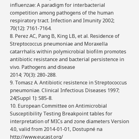
influenzae: A paradigm for interbacterial
competition among pathogens of the human
respiratory tract. Infection and Imunity 2002;
70(12): 7161-7164.
8. Perez AC, Pang B, King LB, et al. Residence of
Streptococcus pneumoniae and Moraxella
catarrhalis within polymicrobial biofilm promotes
antibiotic resistance and bacterial persistence in
vivo. Pathogens and disease
2014; 70(3): 280-288.
9. Tomasz A. Antibiotic resistence in Streptococcus
pneumoniae. Clinical Infectious Diseases 1997;
24(Suppl 1): S85-8.
10. European Committee on Antimicrobial
Susceptibility Testing Breakpoint tables for
interpretation of MICs and zone diameters Version
4.0, valid from 2014-01-01, Dostupné na
http://www.eucast.org/