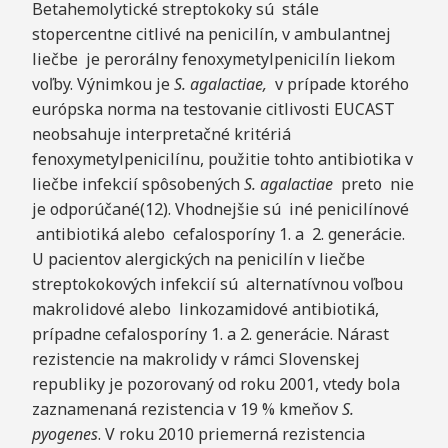
Betahemolytické streptokoky sú stále
stopercentne citlivé na penicilín, v ambulantnej
liečbe je perorálny fenoxymetylpenicilín liekom
voľby. Výnimkou je
S. agalactiae,
v prípade ktorého
európska norma na testovanie citlivosti EUCAST
neobsahuje interpretačné kritériá
fenoxymetylpenicilínu, použitie tohto antibiotika v
liečbe infekcií spôsobených
S. aga
lactiae
preto nie
je odporúčané(12). Vhodnejšie sú iné penicilínové
antibiotiká alebo cefalosporíny 1. a 2. generácie.
U pacientov alergických na penicilín v liečbe
streptokokových infekcií sú alternatívnou voľbou
makrolidové alebo linkozamidové antibiotiká,
prípadne cefalosporíny 1. a 2. generácie. Nárast
rezistencie na makrolidy v rámci Slovenskej
republiky je pozorovaný od roku 2001, vtedy bola
zaznamenaná rezistencia v 19 % kmeňov
S.
pyogenes
. V roku 2010 priemerná rezistencia