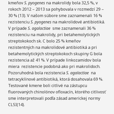
kmeňov
S. pyogenes
na makrolidy bola 32,5 %, v
rokoch 2012 – 2013 sa pohybovala v rozmedzí 29 –
30 % (13). V našom súbore sme zaznamenali 16 %
rezistenciu
S. pyoge
nes
na makrolidové antibiotiká.
V prípade
S. agalactiae
sme zaznamenali 36 %
rezistenciu na makrolidy, pri betahemolytických
streptokokoch sk. C bolo 25 % kmeňov
rezistentných na makrolidové antibiotiká a pri
betahemolytických streptokokoch skupiny G bola
rezistencia až 41 %. V prípade linkozamidov bola
miera rezistencie podobná ako pri makrolidoch.
Pozoruhodná bola rezistencia
S. agalactiae
na
tetracyklínové antibiotiká, ktorá dosahovala 69 %.
Testované kmene boli citlivé na zástupcu
fluorovaných chinolónov ofloxacín, ktorého citlivosť
sme interpretovali podľa zásad americkej normy
CLSI(14).