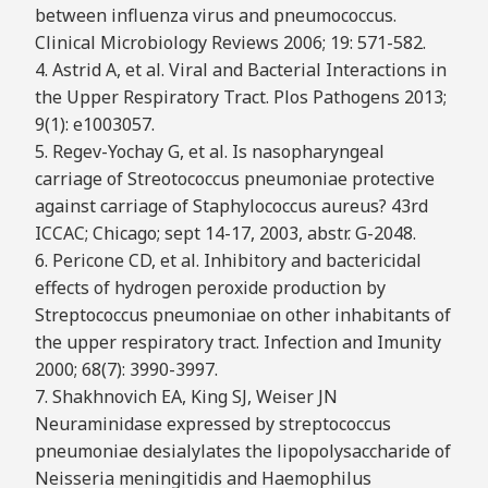
between influenza virus and pneumococcus.
Clinical Microbiology Reviews 2006; 19: 571-582.
4. Astrid A, et al. Viral and Bacterial Interactions in
the Upper Respiratory Tract. Plos Pathogens 2013;
9(1): e1003057.
5. Regev-Yochay G, et al. Is nasopharyngeal
carriage of Streotococcus pneumoniae protective
against carriage of Staphylococcus aureus? 43rd
ICCAC; Chicago; sept 14-17, 2003, abstr. G-2048.
6. Pericone CD, et al. Inhibitory and bactericidal
effects of hydrogen peroxide production by
Streptococcus pneumoniae on other inhabitants of
the upper respiratory tract. Infection and Imunity
2000; 68(7): 3990-3997.
7. Shakhnovich EA, King SJ, Weiser JN
Neuraminidase expressed by streptococcus
pneumoniae desialylates the lipopolysaccharide of
Neisseria meningitidis and Haemophilus