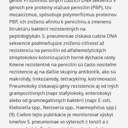
génov. Prítomnosť dlhých cudzích DNA sekvencií v
génoch pre proteíny viažuce penicilín (PBP), tzv.
mozaicizmus, spôsobuje polymorfizmus proteínov
PBP, ich zníženú afinitu k penicilínu a zmenenú
štruktúru baktérií rezistentných na
peptidoglykán. S. pneumoniae získava cudzie DNA
sekvencie podmieňujúce zníženú citlivosť až
rezistenciu na penicilín od alfahemolytických
streptokokov kolonizujúcich horné dýchacie cesty.
Kmene rezistentné na penicilín sú často nositeľmi
rezistencie aj na ďalšie skupiny antibiotík, ako sú
makrolidy, linkozamidy, tetracyklíny, kotrimoxazol.
Pneumokoky získavajú gény rezistencie aj od iných
grampozitívnych (napr. stafylokoky, enterokoky)
alebo od gramnegatívnych baktérií (napr. E. coli,
Klebsiella spp., Neisseria spp., Haemophilus spp.)
(9). Cieľom tejto publikácie je monitorovať výskyt
kmeňov S. pneumoniae vo výteroch z tonzíl a z