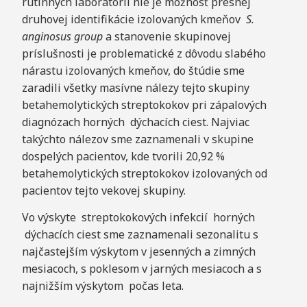
rutinných laboratórií nie je možnosť presnej
druhovej identifikácie izolovaných kmeňov
S.
anginosus group
a stanovenie skupinovej
príslušnosti je problematické z dôvodu slabého
nárastu izolovaných kmeňov, do štúdie sme
zaradili všetky masívne nálezy tejto skupiny
betahemolytických streptokokov pri zápalových
diagnózach horných dýchacích ciest. Najviac
takýchto nálezov sme zaznamenali v skupine
dospelých pacientov, kde tvorili 20,92 %
betahemolytických streptokokov izolovaných od
pacientov tejto vekovej skupiny.
Vo výskyte streptokokových infekcií horných
dýchacích ciest sme zaznamenali sezonalitu s
najčastejším výskytom v jesenných a zimných
mesiacoch, s poklesom v jarných mesiacoch a s
najnižším výskytom počas leta.