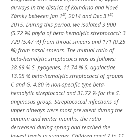
airways in the district of Komárno and Nové
st
st,
Zámky between Jan 1
, 2014 and Dec 31
2015. During this period, we isolated 3 900
(5.72 %) phyla of beta-hemolytic streptococci: 3
729 (5.47 %) from throat smears and 171 (0.25
%) from nasal smears. The mutual ratio of
beta-hemolytic streptococci was as follows:
38.69 % S. pyogenes, 11.74 % S. agalactiae
13.05 % beta-hemolytic streptococci of groups
C and G, 4.80 % non-specific type beta-
hemolytic streptococci and 31.72 % for the S.
anginosus group. Streptococcal infections of
upper airways were most prevalent during the
autumn and winter months, the ratio
decreased during spring and reached the
lowest levels in summer. Children aged 7 to 11