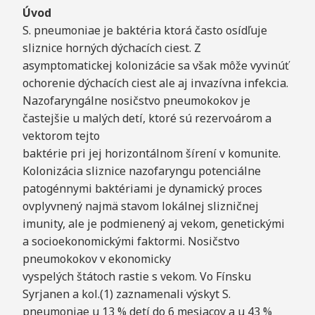
Úvod
S. pneumoniae je baktéria ktorá často osídľuje
sliznice horných dýchacích ciest. Z
asymptomatickej kolonizácie sa však môže vyvinúť
ochorenie dýchacích ciest ale aj invazívna infekcia.
Nazofaryngálne nosičstvo pneumokokov je
častejšie u malých detí, ktoré sú rezervoárom a
vektorom tejto
baktérie pri jej horizontálnom šírení v komunite.
Kolonizácia sliznice nazofaryngu potenciálne
patogénnymi baktériami je dynamický proces
ovplyvnený najmä stavom lokálnej slizničnej
imunity, ale je podmienený aj vekom, genetickými
a socioekonomickými faktormi. Nosičstvo
pneumokokov v ekonomicky
vyspelých štátoch rastie s vekom. Vo Fínsku
Syrjanen a kol.(1) zaznamenali výskyt S.
pneumoniae u 13 % detí do 6 mesiacov a u 43 %