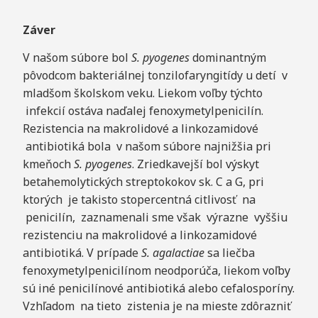
Záver
V našom súbore bol
S. pyogenes
dominantným
pôvodcom bakteriálnej tonzilofaryngitídy u detí v
mladšom školskom veku. Liekom voľby týchto
infekcií ostáva naďalej fenoxymetylpenicilín.
Rezistencia na makrolidové a linkozamidové
antibiotiká bola v našom súbore najnižšia pri
kmeňoch
S. pyogenes
. Zriedkavejší bol výskyt
betahemolytických streptokokov sk. C a G, pri
ktorých je takisto stopercentná citlivosť na
penicilín, zaznamenali sme však výrazne vyššiu
rezistenciu na makrolidové a linkozamidové
antibiotiká. V prípade
S. agalactiae
sa liečba
fenoxymetylpenicilínom neodporúča, liekom voľby
sú iné penicilínové antibiotiká alebo cefalosporíny.
Vzhľadom na tieto zistenia je na mieste zdôrazniť