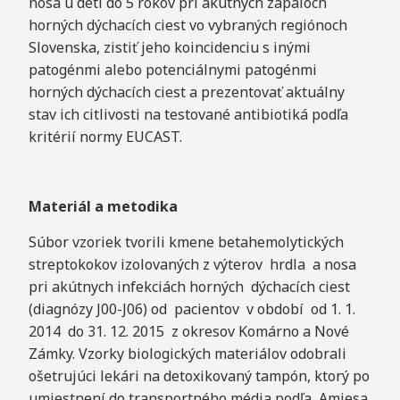
nosa u detí do 5 rokov pri akútnych zápaloch
horných dýchacích ciest vo vybraných regiónoch
Slovenska, zistiť jeho koincidenciu s inými
patogénmi alebo potenciálnymi patogénmi
horných dýchacích ciest a prezentovať aktuálny
stav ich citlivosti na testované antibiotiká podľa
kritérií normy EUCAST.
Materiál a metodika
Súbor vzoriek tvorili kmene betahemolytických
streptokokov izolovaných z výterov hrdla a nosa
pri akútnych infekciách horných dýchacích ciest
(diagnózy J00-J06) od pacientov v období od 1. 1.
2014 do 31. 12. 2015 z okresov Komárno a Nové
Zámky. Vzorky biologických materiálov odobrali
ošetrujúci lekári na detoxikovaný tampón, ktorý po
umiestnení do transportného média podľa Amiesa