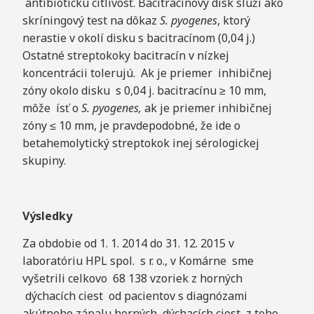
antibiotickú citlivosť. Bacitracínový disk slúži ako
skríningový test na dôkaz
S. pyogenes
, ktorý
nerastie v okolí disku s bacitracínom (0,04 j.)
Ostatné streptokoky bacitracín v nízkej
koncentrácii tolerujú. Ak je priemer inhibičnej
zóny okolo disku s 0,04 j. bacitracínu ≥ 10 mm,
môže ísť o
S. pyogenes,
ak je priemer inhibičnej
zóny ≤ 10 mm, je pravdepodobné, že ide o
betahemolytický streptokok inej sérologickej
skupiny.
V
ýsledky
Za obdobie od 1. 1. 2014 do 31. 12. 2015 v
laboratóriu HPL spol. s r. o., v Komárne sme
vyšetrili celkovo 68 138 vzoriek z horných
dýchacích ciest od pacientov s diagnózami
akútneho zápalu horných dýchacích ciest, z toho