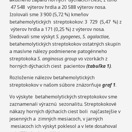
47 548 výterov hrdla a 20 588 výterov nosa.
Izolovali sme 3 900 (5,72 %) kmeňov
betahemolytických streptokokov: 3 729 (5,47 %) z
výterov hrdla a 171 (0,25 %) z výterov nosa.
Sledovali sme výskyt
S. pyogenes
,
S. agalactiae,
betahemolytických streptokokov ostatných skupín
a masívne nálezy podmienene patogénneho
streptokoka
S. anginosus group
vo vzorkách z
horných dýchacích ciest pacientov
(tabuľka 1)
.
Rozloženie nálezov betahemolytických
streptokokov v našom súbore znázorňuje
graf 1
.
Vo výskyte betahemolytických streptokokov sme
zaznamenali výraznú sezonalitu. Streptokokové
nákazy horných dýchacích ciest boli najčastejšie v
jesenných a zimných mesiacoch, v jarných
mesiacoch ich výskyt poklesol a v lete dosahoval