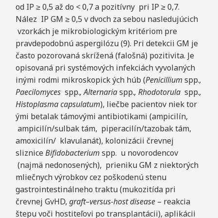
od IP ≥ 0,5 až do < 0,7 a pozitívny pri IP ≥ 0,7.
Nález IP GM ≥ 0,5 v dvoch za sebou nasledujúcich
vzorkách je mikrobiologickým kritériom pre
pravdepodobnú aspergilózu (9). Pri detekcii GM je
často pozorovaná skrížená (falošná) pozitivita. Je
opisovaná pri systémových infekciách vyvolaných
inými rodmi mikroskopick ých húb (
P
e
nicilliu
m
spp.
,
Paecilomyces
spp.
, Alternaria
spp.
, Rhodotorula
spp.
,
H
i
s
toplasma capsulatum
), liečbe pacientov niek tor
ými betalak támovými antibiotikami (ampicilín,
ampicilín/sulbak tám, piperacilín/tazobak tám,
amoxicilín/ klavulanát), kolonizácii črevnej
sliznice
B
i
f
i
doba
c
terium
spp. u novorodencov
(najmä nedonosených), prieniku GM z niektorých
mliečnych výrobkov cez poškodenú stenu
gastrointestinálneho traktu (mukozitída pri
črevnej GvHD,
g
r
a
f
t
–
versus-host disease
– reakcia
štepu voči hostiteľovi po transplantácii), aplikácii