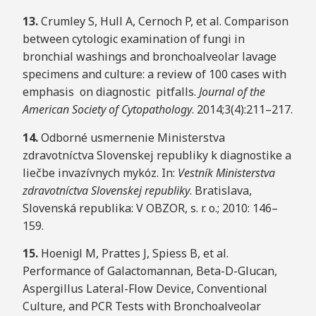
1
3
.
Crumley S, Hull A, Cernoch P, et al. Comparison
between cytologic examination of fungi in
bronchial washings and bronchoalveolar lavage
specimens and culture: a review of 100 cases with
emphasis on diagnostic pitfalls.
Jo
urna
l of the
American Society of
C
y
t
op
a
t
h
o
l
og
y
. 2014;3(4):211–217.
1
4
.
Odborné usmernenie Ministerstva
zdravotníctva Slovenskej republiky k diagnostike a
liečbe invazívnych mykóz. In:
V
est
ník Ministerstva
zdravotníctva Slovenskej
r
e
p
ub
li
k
y
. Bratislava,
Slovenská republika: V OBZOR, s. r. o.; 2010: 146–
159.
1
5
.
Hoenigl M, Prattes J, Spiess B, et al.
Performance of Galactomannan, Beta-D-Glucan,
Aspergillus Lateral-Flow Device, Conventional
Culture, and PCR Tests with Bronchoalveolar