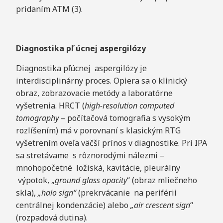
pridaním ATM (3).
Di
a
g
nos
t
ik
a pľ úcnej aspergilózy
Diagnostika pľúcnej aspergilózy je
interdisciplinárny proces. Opiera sa o klinický
obraz, zobrazovacie metódy a laboratórne
vyšetrenia. HRCT (
hig
h-resolution computed
tomography
– počítačová tomografia s vysokým
rozlíšením) má v porovnaní s klasickým RTG
vyšetrením oveľa väčší prínos v diagnostike. Pri IPA
sa stretávame s rôznorodými nálezmi –
mnohopočetné ložiská, kavitácie, pleurálny
výpotok, „
g
r
o
und
g
lass
op
a
c
i
t
y
“ (obraz mliečneho
skla),
„
h
alo sign“
(prekrvácanie na periférii
centrálnej kondenzácie) alebo
„
air crescent
s
i
g
n
“
(rozpadová dutina).