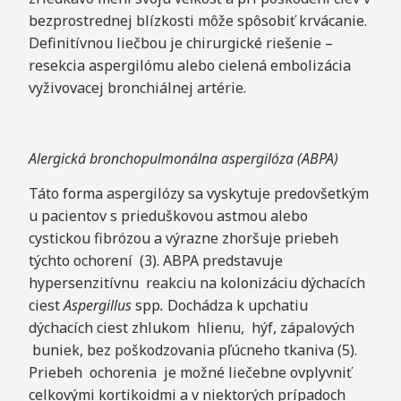
bezprostrednej blízkosti môže spôsobiť krvácanie.
Definitívnou liečbou je chirurgické riešenie –
resekcia aspergilómu alebo cielená embolizácia
vyživovacej bronchiálnej artérie.
Alergická bronchopulmonálna aspergilóza (ABPA)
Táto forma aspergilózy sa vyskytuje predovšetkým
u pacientov s prieduškovou astmou alebo
cystickou fibrózou a výrazne zhoršuje priebeh
týchto ochorení (3). ABPA predstavuje
hypersenzitívnu reakciu na kolonizáciu dýchacích
ciest
A
s
p
e
r
g
i
ll
u
s
spp
.
Dochádza k upchatiu
dýchacích ciest zhlukom hlienu, hýf, zápalových
buniek, bez poškodzovania pľúcneho tkaniva (5).
Priebeh ochorenia je možné liečebne ovplyvniť
celkovými kortikoidmi a v niektorých prípadoch