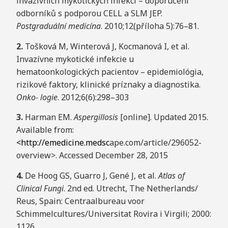
invazívních mykotických infekcí – doporučení
odborníků s podporou CELL a SLM JEP.
P
ostgraduální medicína
. 2010;12(příloha 5):76–81.
2
.
Tošková M, Winterová J, Kocmanová I, et al.
Invazívne mykotické infekcie u
hematoonkologických pacientov – epidemiológia,
rizikové faktory, klinické príznaky a diagnostika.
O
nko- logie
. 2012;6(6):298–303
3
.
Harman EM.
A
spergillosis
[online]. Updated 2015.
Available from:
<
http://emedicine.med
sc
ape.com/article/296052-
overview>. Accessed December 28, 2015
4
.
De Hoog GS, Guarro J, Gené J, et al.
A
tlas of
Clinical
F
ung
i
. 2nd ed. Utrecht, The Netherlands/
Reus, Spain: Centraalbureau voor
Schimmelcultures/Universitat Rovira i Virgili; 2000:
1126