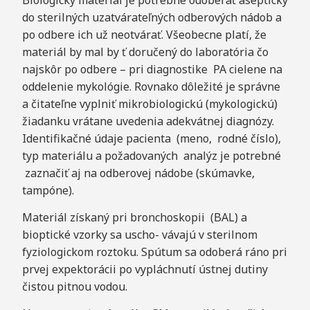
do sterilných uzatvárateľných odberových nádob a
po odbere ich už neotvárať. Všeobecne platí, že
materiál by mal by ť doručený do laboratória čo
najskôr po odbere – pri diagnostike PA cielene na
oddelenie mykológie. Rovnako dôležité je správne
a čitateľne vyplniť mikrobiologickú (mykologickú)
žiadanku vrátane uvedenia adekvátnej diagnózy.
Identifikačné údaje pacienta (meno, rodné číslo),
typ materiálu a požadovaných analýz je potrebné
zaznačiť aj na odberovej nádobe (skúmavke,
tampóne).
Materiál získaný pri bronchoskopii (BAL) a
bioptické vzorky sa uscho- vávajú v sterilnom
fyziologickom roztoku. Spútum sa odoberá ráno pri
prvej expektorácii po vypláchnutí ústnej dutiny
čistou pitnou vodou.