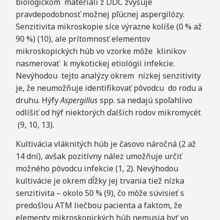
biologickom materiáli z DDC zvyšuje
pravdepodobnosť možnej pľúcnej aspergilózy.
Senzitivita mikroskopie síce výrazne kolíše (0 % až
90 %) (10), ale prítomnosť elementov
mikroskopických húb vo vzorke môže klinikov
nasmerovať k mykotickej etiológii infekcie.
Nevýhodou tejto analýzy okrem nízkej senzitivity
je, že neumožňuje identifikovať pôvodcu do rodu a
druhu. Hýfy
A
s
p
ergillus
spp. sa nedajú spoľahlivo
odlíšiť od hýf niektorých ďalších rodov mikromycét
(9, 10, 13).
Kultivácia vláknitých húb je časovo náročná (2 až
14 dní), avšak pozitívny nález umožňuje určiť
možného pôvodcu infekcie (1, 2). Nevýhodou
kultivácie je okrem dĺžky jej trvania tiež nízka
senzitivita – okolo 50 % (9), čo môže súvisieť s
predošlou ATM liečbou pacienta a faktom, že
elementy mikroskopických húb nemusia byť vo