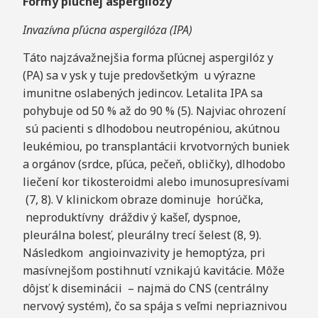
Formy pľúcnej aspergilózy
Invazívna pľúcna aspergilóza (IPA)
Táto najzávažnejšia forma pľúcnej aspergilóz y
(PA) sa v ysk y tuje predovšetkým u výrazne
imunitne oslabených jedincov. Letalita IPA sa
pohybuje od 50 % až do 90 % (5). Najviac ohrození
sú pacienti s dlhodobou neutropéniou, akútnou
leukémiou, po transplantácii krvotvorných buniek
a orgánov (srdce, pľúca, pečeň, obličky), dlhodobo
liečení kor tikosteroidmi alebo imunosupresívami
(7, 8). V klinickom obraze dominuje horúčka,
neproduktívny dráždiv ý kašeľ, dyspnoe,
pleurálna bolesť, pleurálny trecí šelest (8, 9).
Následkom angioinvazivity je hemoptýza, pri
masívnejšom postihnutí vznikajú kavitácie. Môže
dôjsť k diseminácii – najmä do CNS (centrálny
nervový systém), čo sa spája s veľmi nepriaznivou