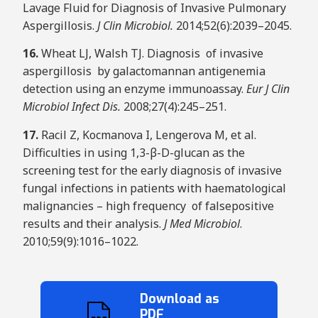
Lavage Fluid for Diagnosis of Invasive Pulmonary
Aspergillosis.
J Clin Microbiol.
2014;52(6):2039–2045.
1
6
.
Wheat LJ, Walsh TJ. Diagnosis of invasive
aspergillosis by galactomannan antigenemia
detection using an enzyme immunoassay.
E
u
r
J Clin
Microbiol Infect Dis.
2008;27(4):245–251.
1
7
.
Racil Z, Kocmanova I, Lengerova M, et al.
Difficulties in using 1,3-β-D-glucan as the
screening test for the early diagnosis of invasive
fungal infections in patients with haematological
malignancies – high frequency of falsepositive
results and their analysis.
J Med Microbiol
.
2010;59(9):1016–1022.
Download as
PDF