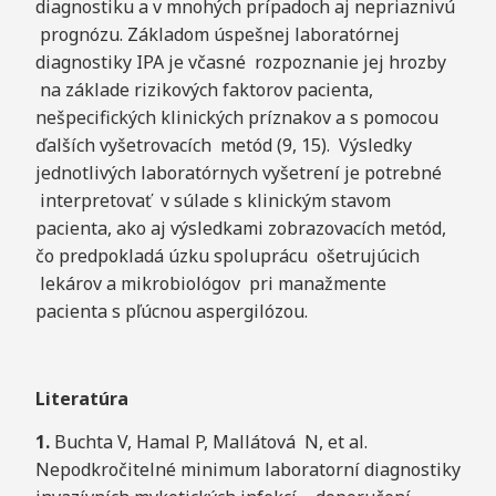
diagnostiku a v mnohých prípadoch aj nepriaznivú
prognózu. Základom úspešnej laboratórnej
diagnostiky IPA je včasné rozpoznanie jej hrozby
na základe rizikových faktorov pacienta,
nešpecifických klinických príznakov a s pomocou
ďalších vyšetrovacích metód (9, 15). Výsledky
jednotlivých laboratórnych vyšetrení je potrebné
interpretovať v súlade s klinickým stavom
pacienta, ako aj výsledkami zobrazovacích metód,
čo predpokladá úzku spoluprácu ošetrujúcich
lekárov a mikrobiológov pri manažmente
pacienta s pľúcnou aspergilózou.
L
it
e
ra
t
ú
ra
1
.
Buchta V, Hamal P, Mallátová N, et al.
Nepodkročitelné minimum laboratorní diagnostiky