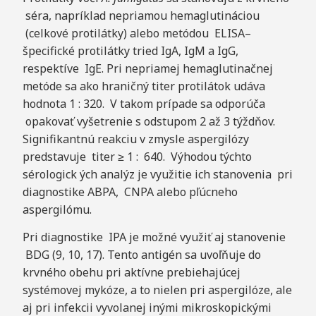
séra, napríklad nepriamou hemaglutináciou
(celkové protilátky) alebo metódou ELISA–
špecifické protilátky tried IgA, IgM a IgG,
respektíve IgE. Pri nepriamej hemaglutinačnej
metóde sa ako hraničný titer protilátok udáva
hodnota 1 : 320. V takom prípade sa odporúča
opakovať vyšetrenie s odstupom 2 až 3 týždňov.
Signifikantnú reakciu v zmysle aspergilózy
predstavuje titer ≥ 1 : 640. Výhodou týchto
sérologick ých analýz je využitie ich stanovenia pri
diagnostike ABPA, CNPA alebo pľúcneho
aspergilómu.
Pri diagnostike IPA je možné využiť aj stanovenie
BDG (9, 10, 17). Tento antigén sa uvoľňuje do
krvného obehu pri aktívne prebiehajúcej
systémovej mykóze, a to nielen pri aspergilóze, ale
aj pri infekcii vyvolanej inými mikroskopickými