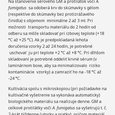
Na stanovenie sérového GM a protilátok voči
A
.
fumigatus
sa odoberá krv do skúmavky s gélom
(respektíve do skúmavky bez protizrážavého
činidla) s objemom minimálne 2 až 3 ml. Pri
možnosti transportu materiálu do 2 hodín od
odberu sa môže skladovať pri izbovej teplote (+18
°C až +25 °C). Ak je predpokladaná lehota
doručenia vzorky 2 až 24 hodín, je potrebné
uschovať ju pri teplote +2 °C až +8 °C. Pri dlhšom
skladovaní je potrebné oddeliť krvné sérum (v
laminárnom boxe, aby sa minimalizovalo riziko
kontaminácie vzorky) a zamraziť ho na -18 °C až
-24 °C.
Kultivácia spolu s mikroskopiou (pri požiadavke na
kultivačné vyšetrenie sa vykonáva automaticky)
biologického materiálu sa realizuje denne. GM a
celkové protilátky voči
A
. fumigatus
sa vyšetrujú t. č.
2-krát týždenne (utorky a piatky), pričom materiál