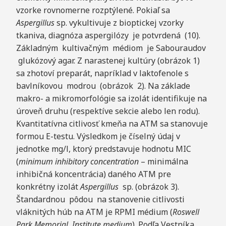
vzorke rovnomerne rozptýlené. Pokiaľ sa
A
s
p
ergillus
sp. vykultivuje z bioptickej vzorky
tkaniva, diagnóza aspergilózy je potvrdená (10).
Základným kultivačným médiom je Sabouraudov
glukózový agar. Z narastenej kultúry (obrázok 1)
sa zhotoví preparát, napríklad v laktofenole s
bavlníkovou modrou (obrázok 2). Na základe
makro- a mikromorfológie sa izolát identifikuje na
úroveň druhu (respektíve sekcie alebo len rodu).
Kvantitatívna citlivosť kmeňa na ATM sa stanovuje
formou E-testu. Výsledkom je číselný údaj v
jednotke mg/l, ktorý predstavuje hodnotu MIC
(
minimu
m inhibitory concentration
– minimálna
inhibičná koncentrácia) daného ATM pre
konkrétny izolát
A
s
p
ergillus
sp. (obrázok 3).
Štandardnou pôdou na stanovenie citlivosti
vláknitých húb na ATM je RPMI médium (
Roswell
Park Memorial Institute
m
e
d
i
u
m
). Podľa Vestníka