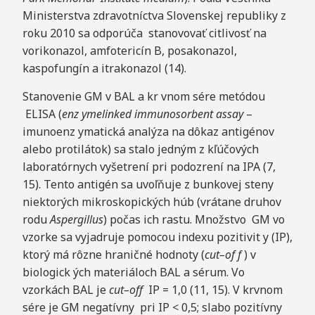
Ministerstva zdravotníctva Slovenskej republiky z
roku 2010 sa odporúča stanovovať citlivosť na
vorikonazol, amfotericín B, posakonazol,
kaspofungín a itrakonazol (14).
Stanovenie GM v BAL a kr vnom sére metódou
ELISA (
e
n
z
y
m
e
lin
k
e
d immunosorbent
as
s
a
y
–
imunoenz ymatická analýza na dôkaz antigénov
alebo protilátok) sa stalo jedným z kľúčových
laboratórnych vyšetrení pri podozrení na IPA (7,
15). Tento antigén sa uvoľňuje z bunkovej steny
niektorých mikroskopických húb (vrátane druhov
rodu
A
s
p
e
r
gill
us
) počas ich rastu. Množstvo GM vo
vzorke sa vyjadruje pomocou indexu pozitivit y (IP),
ktorý má rôzne hraničné hodnoty (
c
u
t
–
o
f
f
) v
biologick ých materiáloch BAL a sérum. Vo
vzorkách BAL je
cu
t
–
o
f
f
IP = 1,0 (11, 15). V krvnom
sére je GM negatívny pri IP < 0,5; slabo pozitívny