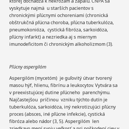
ktorej dochádza k nekrózam a zápalu. CNPA sa
vyskytuje najmä u starších pacientov s
chronickými pľúcnymi ochoreniami (chronická
obštrukčná pľúcna choroba, pľúcna tuberkulóza,
pneumokonióza, cystická fibróza, sarkoidóza,
pľúcny infarkt) a nezriedka aj s miernym
imunodeficitom či chronickým alkoholizmom (3).
Pľúcny aspergilóm
Aspergilóm (mycetóm) je guľovitý útvar tvorený
masou hýf, hlienu, fibrínu a leukocytov. Vytvára sa
v preexistujúcej dutine pľúcneho parenchýmu.
Najčastejšou príčinou vzniku týchto dutín je
tuberkulóza, sarkoidóza, iný nekrotizujúci pľúcny
proces (absces, iné pľúcne infekcie), cystická
fibróza alebo nádor (3, 5). Aspergilóm len
zriedkavo mení svoju veľkosť a pri poškodení ciev v