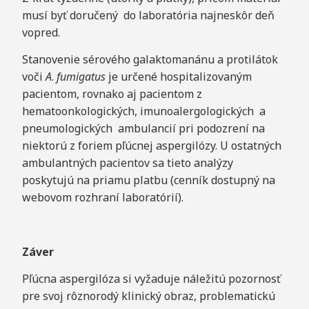
musí byť doručený do laboratória najneskôr deň
vopred.
Stanovenie sérového galaktomanánu a protilátok
voči
A
.
f
umigatus
je určené hospitalizovaným
pacientom, rovnako aj pacientom z
hematoonkologických, imunoalergologických a
pneumologických ambulancií pri podozrení na
niektorú z foriem pľúcnej aspergilózy. U ostatných
ambulantných pacientov sa tieto analýzy
poskytujú na priamu platbu (cenník dostupný na
webovom rozhraní laboratórií).
Z
á
ver
Pľúcna aspergilóza si vyžaduje náležitú pozornosť
pre svoj rôznorodý klinický obraz, problematickú