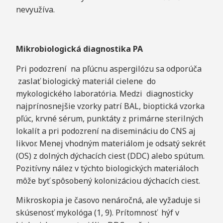
nevyužíva.
M
i
k
r
o
b
i
olog
i
c
k
á diagnostika PA
Pri podozrení na pľúcnu aspergilózu sa odporúča
zaslať biologický materiál cielene do
mykologického laboratória. Medzi diagnosticky
najprínosnejšie vzorky patrí BAL, bioptická vzorka
pľúc, krvné sérum, punktáty z primárne sterilných
lokalít a pri podozrení na disemináciu do CNS aj
likvor. Menej vhodným materiálom je odsatý sekrét
(OS) z dolných dýchacích ciest (DDC) alebo spútum.
Pozitívny nález v týchto biologických materiáloch
môže byť spôsobený kolonizáciou dýchacích ciest.
Mikroskopia je časovo nenáročná, ale vyžaduje si
skúsenosť mykológa (1, 9). Prítomnosť hýf v