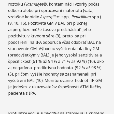
roztoku
Plasmalyte
®, kontaminácii vzorky počas
odberu alebo pri spracovaní materiálu (vata,
vzdušné konídie
A
s
p
e
r
gill
us
spp.,
P
e
nicilliu
m
spp.)
(9, 10, 16). Pozitivita GM v BAL pri pľúcnej
aspergilóze môže časovo predchádzať jeho
pozitivitu v krvnom sére (9), preto sa pri
podozrení na IPA odporúča včas odobrať BAL na
stanovenie GM. Výhodou vyšetrenia hladiny GM
(predovšetkým v BAL) je jeho vysoká senzitivita a
špecifickosť (61 % až 94 % a 71 % až 92 %) (10), ako
aj negatívna prediktívna hodnota (92 % až 98 %)
(5), pričom vyššie hodnoty sa zaznamenali pri
vyšetrení BAL (10). Monitorovanie hodnôt IP GM
je jedným z ukazovateľov úspešnosti ATM liečby
pacienta s IPA.
Protilátky voči
A
. fumigatus
sa stanovujú z krvného