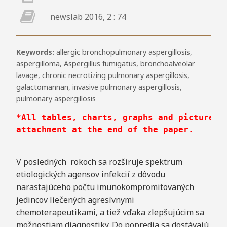
newslab 2016, 2 : 74
Keywords:
allergic bronchopulmonary aspergillosis
,
aspergilloma
,
Aspergillus fumigatus
,
bronchoalveolar
lavage
,
chronic necrotizing pulmonary aspergillosis
,
galactomannan
,
invasive pulmonary aspergillosis
,
pulmonary aspergillosis
*All tables, charts, graphs and pictures t
attachment at the end of the paper.
V posledných rokoch sa rozširuje spektrum
etiologických agensov infekcií z dôvodu
narastajúceho počtu imunokompromitovaných
jedincov liečených agresívnymi
chemoterapeutikami, a tiež vďaka zlepšujúcim sa
možnostiam diagnostiky. Do popredia sa dostávajú