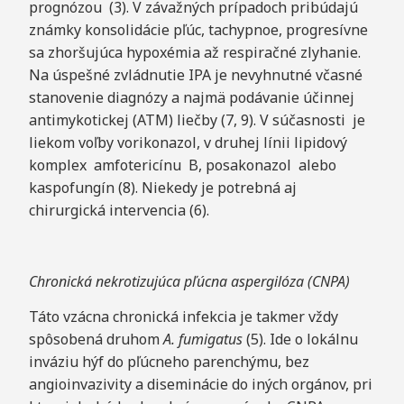
prognózou (3). V závažných prípadoch pribúdajú
známky konsolidácie pľúc, tachypnoe, progresívne
sa zhoršujúca hypoxémia až respiračné zlyhanie.
Na úspešné zvládnutie IPA je nevyhnutné včasné
stanovenie diagnózy a najmä podávanie účinnej
antimykotickej (ATM) liečby (7, 9). V súčasnosti je
liekom voľby vorikonazol, v druhej línii lipidový
komplex amfotericínu B, posakonazol alebo
kaspofungín (8). Niekedy je potrebná aj
chirurgická intervencia (6).
Chronická nekrotizujúca pľúcna aspergilóza (CNPA)
Táto vzácna chronická infekcia je takmer vždy
spôsobená druhom
A
. fumigatus
(5). Ide o lokálnu
inváziu hýf do pľúcneho parenchýmu, bez
angioinvazivity a diseminácie do iných orgánov, pri