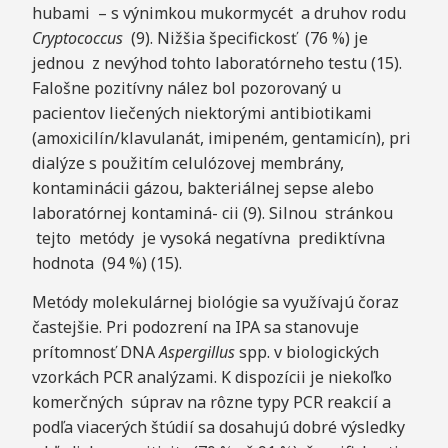
hubami – s výnimkou mukormycét a druhov rodu
C
r
y
p
t
o
c
o
c
c
u
s
(9). Nižšia špecifickosť (76 %) je
jednou z nevýhod tohto laboratórneho testu (15).
Falošne pozitívny nález bol pozorovaný u
pacientov liečených niektorými antibiotikami
(amoxicilín/klavulanát, imipeném, gentamicín), pri
dialýze s použitím celulózovej membrány,
kontaminácii gázou, bakteriálnej sepse alebo
laboratórnej kontaminá- cii (9). Silnou stránkou
tejto metódy je vysoká negatívna prediktívna
hodnota (94 %) (15).
Metódy molekulárnej biológie sa využívajú čoraz
častejšie. Pri podozrení na IPA sa stanovuje
prítomnosť DNA
A
s
p
ergillus
spp. v biologických
vzorkách PCR analýzami. K dispozícii je niekoľko
komerčných súprav na rôzne typy PCR reakcií a
podľa viacerých štúdií sa dosahujú dobré výsledky