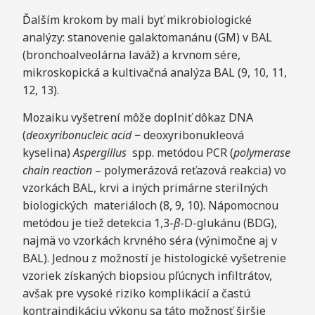
Ďalším krokom by mali byť mikrobiologické
analýzy: stanovenie galaktomanánu (GM) v BAL
(bronchoalveolárna laváž) a krvnom sére,
mikroskopická a kultivačná analýza BAL (9, 10, 11,
12, 13).
Mozaiku vyšetrení môže doplniť dôkaz DNA
(
de
o
x
yri
bonucleic
a
c
i
d
− deoxyribonukleová
kyselina)
A
s
pergillus
spp. metódou PCR (
polymerase
chain reaction
– polymerázová reťazová reakcia) vo
vzorkách BAL, krvi a iných primárne sterilných
biologických materiáloch (8, 9, 10). Nápomocnou
metódou je tiež detekcia 1,3-
β
-D-glukánu (BDG),
najmä vo vzorkách krvného séra (výnimočne aj v
BAL). Jednou z možností je histologické vyšetrenie
vzoriek získaných biopsiou pľúcnych infiltrátov,
avšak pre vysoké riziko komplikácií a častú
kontraindikáciu výkonu sa táto možnosť širšie