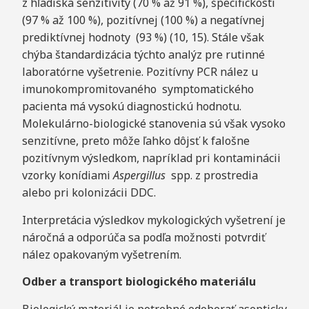
z hľadiska senzitivity (70 % až 91 %), špecifickosti
(97 % až 100 %), pozitívnej (100 %) a negatívnej
prediktívnej hodnoty (93 %) (10, 15). Stále však
chýba štandardizácia týchto analýz pre rutinné
laboratórne vyšetrenie. Pozitívny PCR nález u
imunokompromitovaného symptomatického
pacienta má vysokú diagnostickú hodnotu.
Molekulárno-biologické stanovenia sú však vysoko
senzitívne, preto môže ľahko dôjsť k falošne
pozitívnym výsledkom, napríklad pri kontaminácii
vzorky konídiami
A
s
p
ergillus
spp. z prostredia
alebo pri kolonizácii DDC.
Interpretácia výsledkov mykologických vyšetrení je
náročná a odporúča sa podľa možnosti potvrdiť
nález opakovaným vyšetrením.
Odb
e
r a transport biologického materiálu
Biologický materiál je potrebné odoberať asepticky