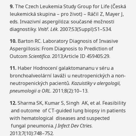
9
.
The Czech Leukemia Study Group for Life (Česká
leukemická skupina – pro život) – Ráčil Z, Mayer J,
eds. Invazivní aspergilóza: současné možnosti
diagnostiky.
V
nit
ř
.
L
é
k
. 2007;53(Suppl):S1–S34.
1
0
.
Barton RC. Laboratory Diagnosis of Invasive
Aspergillosis: From Diagnosis to Prediction of
Outcom
S
ci
e
n
tifi
c
a
. 2013;Article ID 459405:29.
1
1
.
Haber Hodnocení galaktomananu v séru a
bronchoalveolární laváži u neutropenických a non-
neutropenických pacientů.
Kazuistiky
v alergologii,
pneumologii a ORL
. 2011;8(2):10–13.
1
2
.
Sharma SK, Kumar S, Singh AK, et al. Feasibility
and outcome of CT-guided lung biopsy in patients
with hematological diseases and suspected
fungal pneumonia.
J Infect Dev Ctries
.
2013;7(10):748–752.