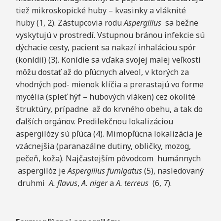
tiež mikroskopické huby – kvasinky a vláknité
huby (1, 2). Zástupcovia rodu
A
s
p
ergillus
sa bežne
vyskytujú v prostredí. Vstupnou bránou infekcie sú
dýchacie cesty, pacient sa nakazí inhaláciou spór
(konídií) (3). Konídie sa vďaka svojej malej veľkosti
môžu dostať až do pľúcnych alveol, v ktorých za
vhodných pod- mienok klíčia a prerastajú vo forme
mycélia (spleť hýf – hubových vláken) cez okolité
štruktúry, prípadne až do krvného obehu, a tak do
ďalších orgánov. Predilekčnou lokalizáciou
aspergilózy sú pľúca (4). Mimopľúcna lokalizácia je
vzácnejšia (paranazálne dutiny, obličky, mozog,
pečeň, koža). Najčastejším pôvodcom humánnych
aspergilóz je
A
s
p
ergillus
f
umigatus
(5), nasledovaný
druhmi
A
. flavus
,
A
. niger
a
A
. terreus
(6, 7).