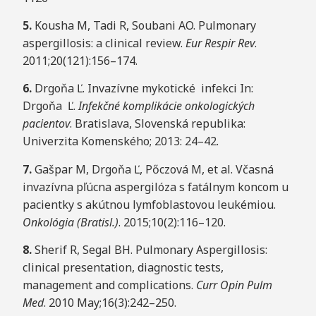
5
.
Kousha M, Tadi R, Soubani AO. Pulmonary
aspergillosis: a clinical review.
E
u
r Respir Rev
.
2011;20(121):156–174.
6
.
Drgoňa Ľ. Invazívne mykotické infekci In:
Drgoňa Ľ.
I
nfekčné komplikácie
o
nkologických
pacientov
. Bratislava, Slovenská republika:
Univerzita Komenského; 2013: 24–42.
7
.
Gašpar M, Drgoňa Ľ, Pőczová M, et al. Včasná
invazívna pľúcna aspergilóza s fatálnym koncom u
pacientky s akútnou lymfoblastovou leukémiou.
O
nkológia
(
B
r
a
ti
s
l
.
)
. 2015;10(2):116–120.
8
.
Sherif R, Segal BH. Pulmonary Aspergillosis:
clinical presentation, diagnostic tests,
management and complications.
C
ur
r Opin Pulm
M
e
d
. 2010 May;16(3):242–250.