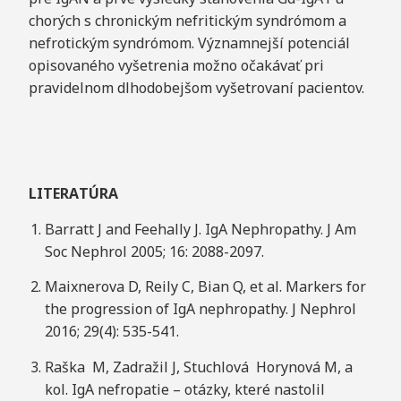
chorých s chronickým nefritickým syndrómom a
nefrotickým syndrómom. Významnejší potenciál
opisovaného vyšetrenia možno očakávať pri
pravidelnom dlhodobejšom vyšetrovaní pacientov.
L
I
TER
A
TÚRA
Barratt J and Feehally J. IgA Nephropathy. J Am
Soc Nephrol 2005; 16: 2088-2097.
Maixnerova D, Reily C, Bian Q, et al. Markers for
the progression of IgA nephropathy. J Nephrol
2016; 29(4): 535-541.
Raška M, Zadražil J, Stuchlová Horynová M, a
kol. IgA nefropatie – otázky, které nastolil