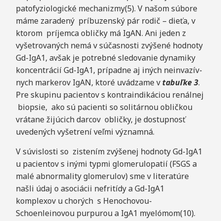
patofyziologické mechanizmy(5). V našom súbore
máme zaradený príbuzenský pár rodič – dieťa, v
ktorom príjemca obličky má IgAN. Ani jeden z
vyšetrovaných nemá v súčasnosti zvýšené hodnoty
Gd-IgA1, avšak je potrebné sledovanie dynamiky
koncentrácií Gd-IgA1, prípadne aj iných neinvazív-
nych markerov IgAN, ktoré uvádzame v
tabuľke 3
.
Pre skupinu pacientov s kontraindikáciou renálnej
biopsie, ako sú pacienti so solitárnou obličkou
vrátane žijúcich darcov obličky, je dostupnosť
uvedených vyšetrení veľmi významná.
V súvislosti so zistením zvýšenej hodnoty Gd-IgA1
u pacientov s inými typmi glomerulopatií (FSGS a
malé abnormality glomerulov) sme v literatúre
našli údaj o asociácii nefritídy a Gd-IgA1
komplexov u chorých s Henochovou-
Schoenleinovou purpurou a IgA1 myelómom(10).