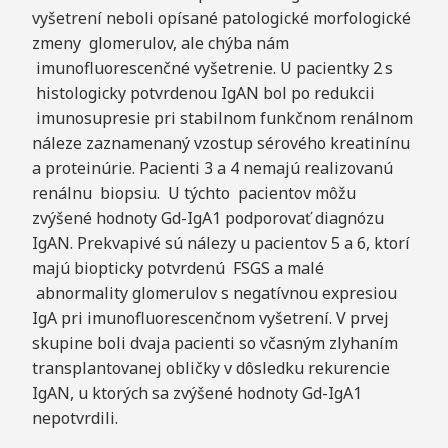
vyšetrení neboli opísané patologické morfologické
zmeny glomerulov, ale chýba nám
imunofluorescenčné vyšetrenie. U pacientky 2 s
histologicky potvrdenou IgAN bol po redukcii
imunosupresie pri stabilnom funkčnom renálnom
náleze zaznamenaný vzostup sérového kreatinínu
a proteinúrie. Pacienti 3 a 4 nemajú realizovanú
renálnu biopsiu. U týchto pacientov môžu
zvýšené hodnoty Gd-IgA1 podporovať diagnózu
IgAN. Prekvapivé sú nálezy u pacientov 5 a 6, ktorí
majú biopticky potvrdenú FSGS a malé
abnormality glomerulov s negatívnou expresiou
IgA pri imunofluorescenčnom vyšetrení. V prvej
skupine boli dvaja pacienti so včasným zlyhaním
transplantovanej obličky v dôsledku rekurencie
IgAN, u ktorých sa zvýšené hodnoty Gd-IgA1
nepotvrdili.