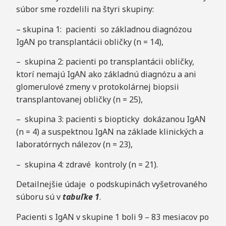
súbor sme rozdelili na šty
ri skupiny:
– skupina 1: pacienti so základnou diagnózou
IgAN po transplantácii obličky (n = 14),
– skupina 2: pacienti po transplantácii obličky,
ktorí nemajú IgAN ako základnú diagnózu a ani
glomerulové zmeny v protokolárnej biopsii
transplantovanej obličky (n = 25),
– skupina 3: pacienti s biopticky dokázanou IgAN
(n = 4) a suspektnou IgAN na základe klinických a
laboratórnych nálezov (n = 23),
– skupina 4: zdravé kontroly (n = 21).
Detailnejšie údaje o podskupinách vyšetrovaného
súboru sú v
tabuľke 1
.
Pacienti s IgAN v skupine 1 boli 9 – 83 mesiacov po