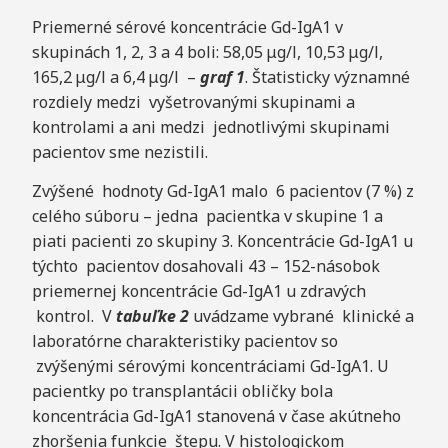
Priemerné sérové koncentrácie Gd-IgA1 v
skupinách 1, 2, 3 a 4 boli: 58,05 μg/l, 10,53 μg/l,
165,2 μg/l a 6,4 μg/l –
graf 1
. Štatisticky významné
rozdiely medzi vyšetrovanými skupinami a
kontrolami a ani medzi jednotlivými skupinami
pacientov sme nezistili.
Zvýšené hodnoty Gd-IgA1 malo 6 pacientov (7 %) z
celého súboru – jedna pacientka v skupine 1 a
piati pacienti zo skupiny 3. Koncentrácie Gd-IgA1 u
týchto pacientov dosahovali 43 – 152-násobok
priemernej koncentrácie Gd-IgA1 u zdravých
kontrol. V
tabuľke 2
uvádzame vybrané klinické a
laboratórne charakteristiky pacientov so
zvýšenými sérovými koncentráciami Gd-IgA1. U
pacientky po transplantácii obličky bola
koncentrácia Gd-IgA1 stanovená v čase akútneho
zhoršenia funkcie štepu. V histologickom