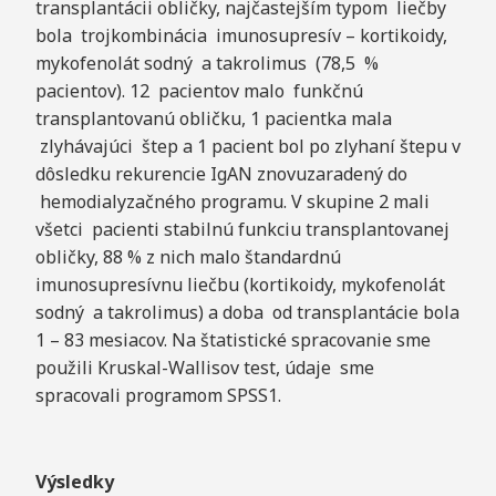
transplantácii obličky, najčastejším typom liečby
bola trojkombinácia imunosupresív – kortikoidy,
mykofenolát sodný a takrolimus (78,5 %
pacientov). 12 pacientov malo funkčnú
transplantovanú obličku, 1 pacientka mala
zlyhávajúci štep a 1 pacient bol po zlyhaní štepu v
dôsledku rekurencie IgAN znovuzaradený do
hemodialyzačného programu. V skupine 2 mali
všetci pacienti stabilnú funkciu transplantovanej
obličky, 88 % z nich malo štandardnú
imunosupresívnu liečbu (kortikoidy, mykofenolát
sodný a takrolimus) a doba od transplantácie bola
1 – 83 mesiacov. Na štatistické spracovanie sme
použili Kruskal-Wallisov test, údaje sme
spracovali programom SPSS1.
V
ýsledky