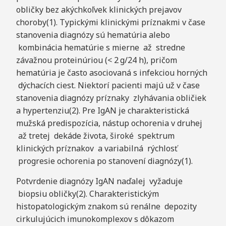
obličky bez akýchkoľvek klinických prejavov
choroby(1). Typickými klinickými príznakmi v čase
stanovenia diagnózy sú hematúria alebo
kombinácia hematúrie s mierne až stredne
závažnou proteinúriou (< 2 g/24 h), pričom
hematúria je často asociovaná s infekciou horných
dýchacích ciest. Niektorí pacienti majú už v čase
stanovenia diagnózy príznaky zlyhávania obličiek
a hypertenziu(2). Pre IgAN je charakteristická
mužská predispozícia, nástup ochorenia v druhej
až tretej dekáde života, široké spektrum
klinických príznakov a variabilná rýchlosť
progresie ochorenia po stanovení diagnózy(1).
Potvrdenie diagnózy IgAN naďalej vyžaduje
biopsiu obličky(2). Charakteristickým
histopatologickým znakom sú renálne depozity
cirkulujúcich imunokomplexov s dôkazom