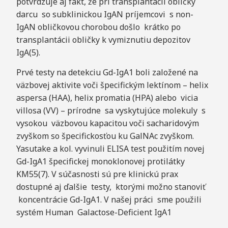
potvrdzuje aj fakt, že pri transplantácii obličky
darcu so subklinickou IgAN príjemcovi s non-
IgAN obličkovou chorobou došlo krátko po
transplantácii obličky k vymiznutiu depozitov
IgA(5).
Prvé testy na detekciu Gd-IgA1 boli založené na
väzbovej aktivite voči špecifickým lektínom – helix
aspersa (HAA), helix promatia (HPA) alebo vicia
villosa (VV) – prírodne sa vyskytujúce molekuly s
vysokou väzbovou kapacitou voči sacharidovým
zvyškom so špecifickosťou ku GalNAc zvyškom.
Yasutake a kol. vyvinuli ELISA test použitím novej
Gd-IgA1 špecifickej monoklonovej protilátky
KM55(7). V súčasnosti sú pre klinickú prax
dostupné aj ďalšie testy, ktorými možno stanoviť
koncentrácie Gd-IgA1. V našej práci sme použili
systém Human Galactose-Deficient IgA1