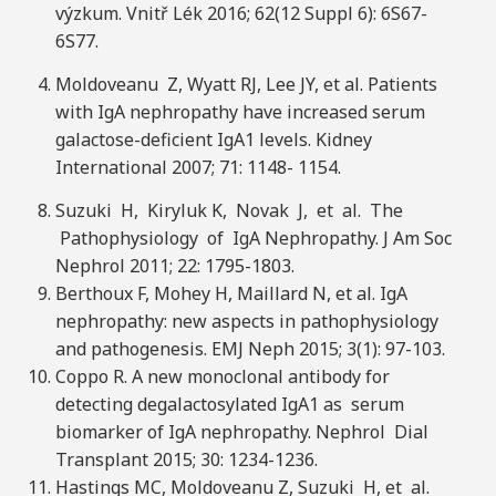
výzkum. Vnitř Lék 2016; 62(12 Suppl 6): 6S67-
6S77.
Moldoveanu Z, Wyatt RJ, Lee JY, et al. Patients
with IgA nephropathy have increased serum
galactose-deficient IgA1 levels. Kidney
International 2007; 71: 1148- 1154.
Suzuki H, Kiryluk K, Novak J, et al. The
Pathophysiology of IgA Nephropathy. J Am Soc
Nephrol 2011; 22: 1795-1803.
Berthoux F, Mohey H, Maillard N, et al. IgA
nephropathy: new aspects in pathophysiology
and pathogenesis. EMJ Neph 2015; 3(1): 97-103.
Coppo R. A new monoclonal antibody for
detecting degalactosylated IgA1 as serum
biomarker of IgA nephropathy. Nephrol Dial
Transplant 2015; 30: 1234-1236.
Hastings MC, Moldoveanu Z, Suzuki H, et al.