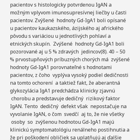
pacientov s histologicky potvrdenou IgAN a
možným vplyvom imunosupresívnej liečby u časti
pacientov. Zvýšené hodnoty Gd-IgA1 boli opísané
u pacientov kaukazského, ázijského aj afrického
pôvodu s variáciou u jednotlivých pohlaví a
etnických skupín. Zvýšené hodnoty Gd-IgA1 boli
pozorované aj u 5 % zdravých jedincov(8). 40 – 50
% prvostupňových príbuzných chorých má zvýšené
hodnoty Gd-IgA1 porovnateľné s hodnotami
pacientov, z čoho vyplýva vysoký podiel dedičnosti
na tomto ochorení a taktiež fakt, že aberantná
glykozylácia IgA1 predchádza klinicky zjavnú
chorobu a predstavuje dedičný rizikový faktor
IgAN. Tento dedičný defekt však nepostačuje na
vyvolanie IgAN, o čom svedčí aj to, že nie všetky
osoby so zvýšenou hodnotou Gd-IgA1 majú
klinickú symptomatológiu renálneho postihnutia a
že pri poškodení obličiek sa uplatňujú aj ďalšie