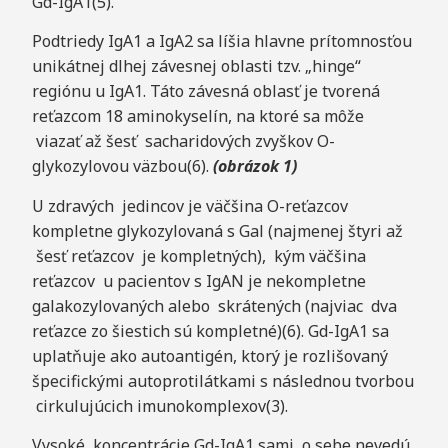
Gd-IgA1(5).
Podtriedy IgA1 a IgA2 sa líšia hlavne prítomnosťou
unikátnej dlhej závesnej oblasti tzv. „hinge“
regiónu u IgA1. Táto závesná oblasť je tvorená
reťazcom 18 aminokyselín, na ktoré sa môže
viazať až šesť sacharidových zvyškov O-
glykozylovou väzbou(6).
(obrázok
1)
U zdravých jedincov je väčšina O-reťazcov
kompletne glykozylovaná s Gal (najmenej štyri až
šesť reťazcov je kompletných), kým väčšina
reťazcov u pacientov s IgAN je nekompletne
galakozylovaných alebo skrátených (najviac dva
reťazce zo šiestich sú kompletné)(6). Gd-IgA1 sa
uplatňuje ako autoantigén, ktorý je rozlišovaný
špecifickými autoprotilátkami s následnou tvorbou
cirkulujúcich imunokomplexov(3).
Vysoké koncentrácie Gd-IgA1 sami o sebe nevedú