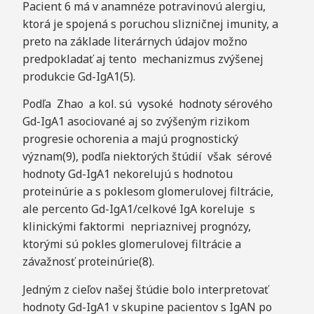
Pacient 6 má v anamnéze potravinovú alergiu,
ktorá je spojená s poruchou slizničnej imunity, a
preto na základe literárnych údajov možno
predpokladať aj tento mechanizmus zvýšenej
produkcie Gd-IgA1(5).
Podľa Zhao a kol. sú vysoké hodnoty sérového
Gd-IgA1 asociované aj so zvýšeným rizikom
progresie ochorenia a majú prognostický
význam(9), podľa niektorých štúdií však sérové
hodnoty Gd-IgA1 nekorelujú s hodnotou
proteinúrie a s poklesom glomerulovej filtrácie,
ale percento Gd-IgA1/celkové IgA koreluje s
klinickými faktormi nepriaznivej prognózy,
ktorými sú pokles glomerulovej filtrácie a
závažnosť proteinúrie(8).
Jedným z cieľov našej štúdie bolo interpretovať
hodnoty Gd-IgA1 v skupine pacientov s IgAN po