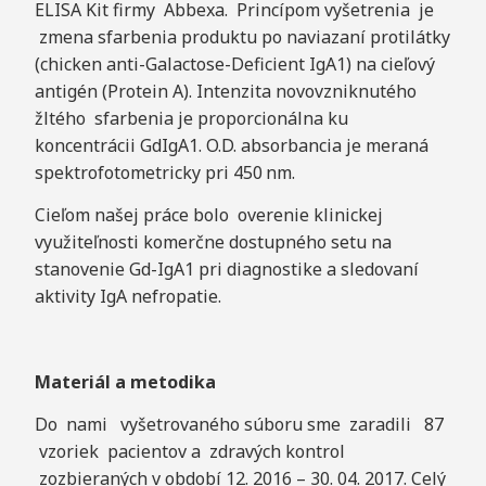
ELISA Kit firmy Abbexa. Princípom vyšetrenia je
zmena sfarbenia produktu po naviazaní protilátky
(chicken anti-Galactose-Deficient IgA1) na cieľový
antigén (Protein A). Intenzita novovzniknutého
žltého sfarbenia je proporcionálna ku
koncentrácii GdIgA1. O.D. absorbancia je meraná
spektrofotometricky pri 450 nm.
Cieľom našej práce bolo overenie klinickej
využiteľnosti komerčne dostupného setu na
stanovenie Gd-IgA1 pri diagnostike a sledovaní
aktivity IgA nefropatie.
Materiál a metodika
Do nami vyšetrovaného súboru sme zaradili 87
vzoriek pacientov a zdravých kontrol
zozbieraných v období
12. 2016 – 30. 04. 2017. Celý