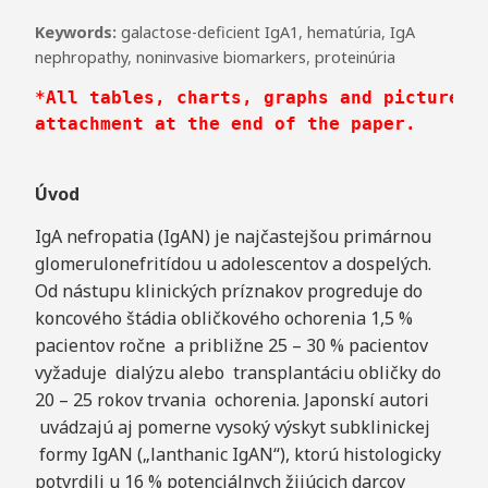
Keywords:
galactose-deficient IgA1
,
hematúria
,
IgA
nephropathy
,
noninvasive biomarkers
,
proteinúria
*All tables, charts, graphs and pictures 
attachment at the end of the paper.
Úv
od
IgA nefropatia (IgAN) je najčastejšou primárnou
glomerulonefritídou u adolescentov a dospelých.
Od nástupu klinických príznakov progreduje do
koncového štádia obličkového ochorenia 1,5 %
pacientov ročne a približne 25 – 30 % pacientov
vyžaduje dialýzu alebo transplantáciu obličky do
20 – 25 rokov trvania ochorenia. Japonskí autori
uvádzajú aj pomerne vysoký výskyt subklinickej
formy IgAN („lanthanic IgAN“), ktorú histologicky
potvrdili u 16 % potenciálnych žijúcich darcov