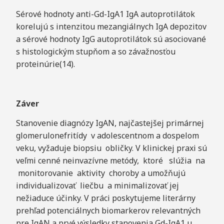
Sérové hodnoty anti-Gd-IgA1 IgA autoprotilátok
korelujú s intenzitou mezangiálnych IgA depozitov
a sérové hodnoty IgG autoprotilátok sú asociované
s histologickým stupňom a so závažnosťou
proteinúrie(14).
Záver
Stanovenie diagnózy IgAN, najčastejšej primárnej
glomerulonefritídy v adolescentnom a dospelom
veku, vyžaduje biopsiu obličky. V klinickej praxi sú
veľmi cenné neinvazívne metódy, ktoré slúžia na
monitorovanie aktivity choroby a umožňujú
individualizovať liečbu a minimalizovať jej
nežiaduce účinky. V práci poskytujeme literárny
prehľad potenciálnych biomarkerov relevantných
pre IgAN a prvé výsledky stanovenia Gd-IgA1 u