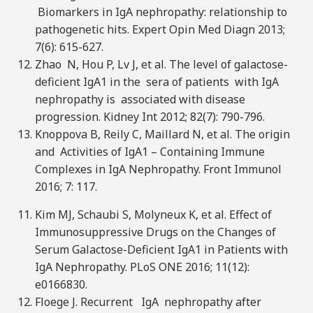
Biomarkers in IgA nephropathy: relationship to
pathogenetic hits. Expert Opin Med Diagn 2013;
7(6): 615-627.
Zhao N, Hou P, Lv J, et al. The level of galactose-
deficient IgA1 in the sera of patients with IgA
nephropathy is associated with disease
progression. Kidney Int 2012; 82(7): 790-796.
Knoppova B, Reily C, Maillard N, et al. The origin
and Activities of IgA1 – Containing Immune
Complexes in IgA Nephropathy. Front Immunol
2016; 7: 117.
Kim MJ, Schaubi S, Molyneux K, et al. Effect of
Immunosuppressive Drugs on the Changes of
Serum Galactose-Deficient IgA1 in Patients with
IgA Nephropathy. PLoS ONE 2016; 11(12):
e0166830.
Floege J. Recurrent IgA nephropathy after