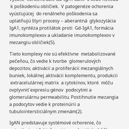
k poškodeniu obličiek. V patogenéze ochorenia
vyúsťujúcej do renálneho poškodenia sa
uplatňujú štyri procesy – aberantná glykozylácia
IgA1, syntéza protilátok proti Gd-IgA1, formácia
imunokomplexov a ukladanie imunokomplexov v
mezangiu obličiek(5).
Tieto komplexy nie sú efektívne metabolizované
pečeňou, čo vedie k tvorbe glomerulových
depozitov, aktivácii a proliferácii mezangiálnych
buniek, lokálnej aktivácii komplementu, produkcii
extracelulárnej matrix a cytokínov, ktoré môžu
ovplyvniť expresiu génov podocytmi a
glomerulárnu permeabilitu. Postihnutie mezangia
a podocytov vedie k proteinúrii a
tubulointersticiálnym zmenám(2).
IgAN predstavuje systémové ochorenie, čo