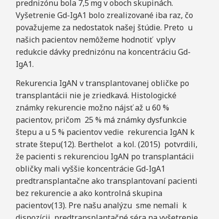
prednizónu bola 7,5 mg v oboch skupinách.
Vyšetrenie Gd-IgA1 bolo zrealizované iba raz, čo
považujeme za nedostatok našej štúdie. Preto u
našich pacientov nemôžeme hodnotiť vplyv
redukcie dávky prednizónu na koncentráciu Gd-
IgA1.
Rekurencia IgAN v transplantovanej obličke po
transplantácii nie je zriedkavá. Histologické
známky rekurencie možno nájsť až u 60 %
pacientov, pričom 25 % má známky dysfunkcie
štepu a u 5 % pacientov vedie rekurencia IgAN k
strate štepu(12). Berthelot a kol. (2015) potvrdili,
že pacienti s rekurenciou IgAN po transplantácii
obličky mali vyššie koncentrácie Gd-IgA1
predtransplantačne ako transplantovaní pacienti
bez rekurencie a ako kontrolná skupina
pacientov(13). Pre našu analýzu sme nemali k
dispozícii predtransplantačné séra na vyšetrenie