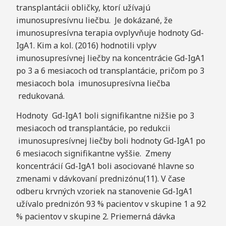
transplantácii obličky, ktorí užívajú
imunosupresívnu liečbu. Je dokázané, že
imunosupresívna terapia ovplyvňuje hodnoty Gd-
IgA1. Kim a kol. (2016) hodnotili vplyv
imunosupresívnej liečby na koncentrácie Gd-IgA1
po 3 a 6 mesiacoch od transplantácie, pričom po 3
mesiacoch bola imunosupresívna liečba
redukovaná.
Hodnoty Gd-IgA1 boli signifikantne nižšie po 3
mesiacoch od transplantácie, po redukcii
imunosupresívnej liečby boli hodnoty Gd-IgA1 po
6 mesiacoch signifikantne vyššie. Zmeny
koncentrácií Gd-IgA1 boli asociované hlavne so
zmenami v dávkovaní prednizónu(11). V čase
odberu krvných vzoriek na stanovenie Gd-IgA1
užívalo prednizón 93 % pacientov v skupine 1 a 92
% pacientov v skupine 2. Priemerná dávka