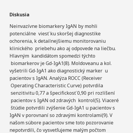
Diskusia
Neinvazívne biomarkery IgAN by mohli
potenciálne viesť ku skoršej diagnostike
ochorenia, k detailnejšiemu monitorovaniu
klinického priebehu ako aj odpovede na liečbu.
Hlavným kandidátom spomedzi týchto
biomarkerov je Gd-IgA1(8). Moldoveanu a kol.
vyšetrili Gd-IgA1 ako diagnostický marker u
pacientov s IgAN. Analýza ROCC (Receiver
Operating Characteristic Curve) potvrdila
senzitivitu 0,77 a špecifickosť 0,90 pri rozlíšení
pacientov s IgAN od zdravých kontrol(5). Viaceré
štúdie potvrdili zvýšenie Gd-IgA1 u pacientov s
IgAN v porovnaní so zdravými kontrolami(9). V
našom súbore pacientov sme toto pozorovanie
nepotvrdili, čo vysvetľujeme malým počtom