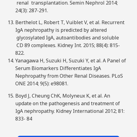
renal transplantation. Semin Nephrol 2014;
24(3): 287-291.
Berthelot L, Robert T, Vuiblet V, et al. Recurrent
IgA nephropathy is predicted by altered
glycosylated IgA, autoantibodies and soluble
CD 89 complexes. Kidney Int. 2015; 88(4): 815-
822.
Yanagawa H, Suzuki H, Suzuki Y, et al. A Panel of
Serum Biomarkers Differentiates IgA
Nephropathy from Other Renal Diseases. PLoS
ONE 2014; 9(5): e98081.
Boyd J, Cheung ChK, Molyneux K, et al. An
update on the pathogenesis and treatment of
IgA nephropathy. Kidney International 2012; 81:
833- 84