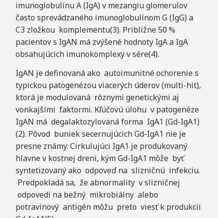
imunoglobulínu A (IgA) v mezangiu glomerulov
často sprevádzaného imunoglobulínom G (IgG) a
C3 zložkou komplementu(3). Približne 50 %
pacientov s IgAN má zvýšené hodnoty IgA a IgA
obsahujúcich imunokomplexy v sére(4).
IgAN je definovaná ako autoimunitné ochorenie s
typickou patogenézou viacerých úderov (multi-hit),
ktorá je modulovaná rôznymi genetickými aj
vonkajšími faktormi. Kľúčovú úlohu v patogenéze
IgAN má degalaktozylovaná forma IgA1 (Gd-IgA1)
(2). Pôvod buniek secernujúcich Gd-IgA1 nie je
presne známy. Cirkulujúci IgA1 je produkovaný
hlavne v kostnej dreni, kým Gd-IgA1 môže byť
syntetizovaný ako odpoveď na slizničnú infekciu.
Predpokladá sa, že abnormality v slizničnej
odpovedi na bežný mikrobiálny alebo
potravinový antigén môžu preto viesť k produkcii