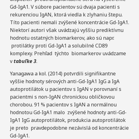
Gd-IgA1. V súbore pacientov sú dvaja pacienti s
rekurenciou IgAN, ktorá viedla k zlyhaniu štepu.
Títo pacienti nemali zvýšené koncentrácie Gd-IgA1.
Niektorí autori však uvádzajú vyššiu prediktívnu
hodnotu ostatných biomarkerov, ako sú napr.
protilátky proti Gd-IgA1 a solubilné CD89
komplexy. Prehľad týchto biomarkerov uvádzame
v
tabuľke 3
.
Yanagawa a kol. (2014) potvrdili signifikantne
vyššie hodnoty sérových anti-Gd-IgA1 IgG a IgA
autoprotilátok u pacientov s IgAN v porovnaní s
pacientmi s non-IgAN chronickou obličkovou
chorobou. 91 % pacientov s IgAN a normálnou
hodnotou Gd-IgA1 malo zvýšené hodnoty anti-Gd-
IgA1 IgG autoprotilátok, produkcia autoprotilátok
je preto pravdepodobne nezávislá od koncentrácie
Gd-IgA1.