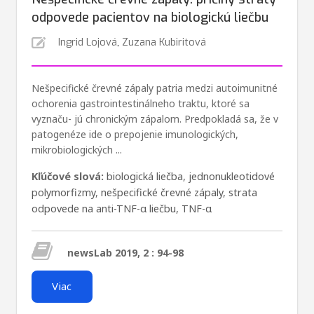
odpovede pacientov na biologickú liečbu
Ingrid Lojová
,
Zuzana Kubiritová
Nešpecifické črevné zápaly patria medzi autoimunitné
ochorenia gastrointestinálneho traktu, ktoré sa
vyznaču- jú chronickým zápalom. Predpokladá sa, že v
patogenéze ide o prepojenie imunologických,
mikrobiologických ...
Kľúčové slová:
biologická liečba
,
jednonukleotidové
polymorfizmy
,
nešpecifické črevné zápaly
,
strata
odpovede na anti-TNF-α liečbu
,
TNF-α
newsLab 2019, 2 : 94-98
Viac