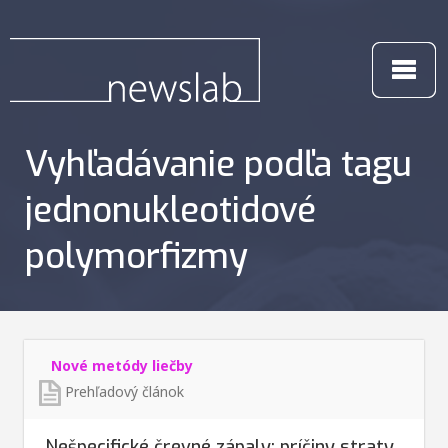
Vyhľadávanie podľa tagu
jednonukleotidové
polymorfizmy
Nové metódy liečby
Prehľadový článok
Nešpecifické črevné zápaly: príčiny straty