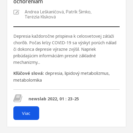
ochoreniam
Andrea Leškaničová
,
Patrik Šimko
,
Terézia Kisková
Depresia každoročne prispieva k celosvetovej záťaži
chorôb. Počas krízy COVID-19 sa výskyt porúch nálad
či dokonca depresie výrazne zvýšil. Napriek
pribúdajúcim informáciám presné základné
mechanizmy...
Kľúčové slová:
depresia
,
lipidový metabolizmus
,
metabolomika
newslab 2022, 01 : 23-25
Viac