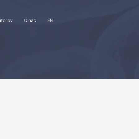
utorov
O nás
EN