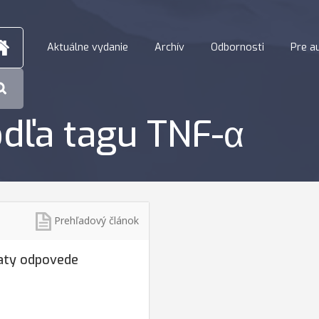
Aktuálne vydanie
Archív
Odbornosti
Pre a
dľa tagu TNF-α
Prehľadový článok
raty odpovede