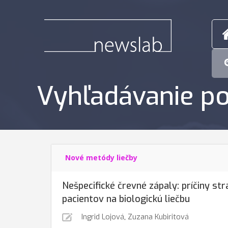
Vyhľadávanie po
Nové metódy liečby
Nešpecifické črevné zápaly: príčiny st
pacientov na biologickú liečbu
Ingrid Lojová
,
Zuzana Kubiritová