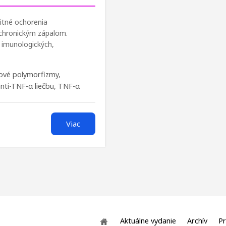
itné ochorenia
ú chronickým zápalom.
 imunologických,
ové polymorfizmy
,
nti-TNF-α liečbu
,
TNF-α
Viac
Aktuálne vydanie
Archív
Pr