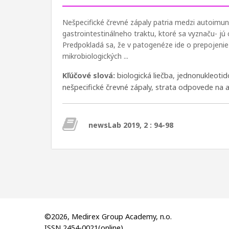
Nešpecifické črevné zápaly patria medzi autoimun
gastrointestinálneho traktu, ktoré sa vyznaču- j
Predpokladá sa, že v patogenéze ide o prepojenie
mikrobiologických ...
Kľúčové slová:
biologická liečba
,
jednonukleotid
nešpecifické črevné zápaly
,
strata odpovede na a
newsLab 2019, 2 : 94-98
©2026, Medirex Group Academy, n.o.
ISSN 2454-0021(online)