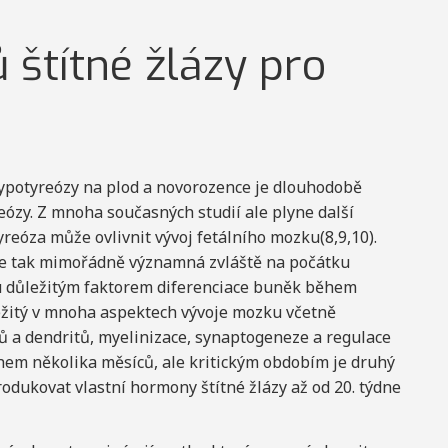
štítné žlázy pro
hypotyreózy na plod a novorozence je dlouhodobě
eózy. Z mnoha současných studií ale plyne další
yreóza může ovlivnit vývoj fetálního mozku(8,9,10).
je tak mimořádně významná zvláště na počátku
ou důležitým faktorem diferenciace buněk během
ležitý v mnoha aspektech vývoje mozku včetně
 a dendritů, myelinizace, synaptogeneze a regulace
hem několika měsíců, ale kritickým obdobím je druhý
rodukovat vlastní hormony štítné žlázy až od 20. týdne