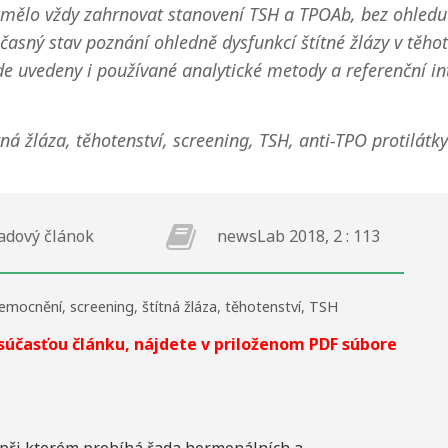
by mělo vždy zahrnovat stanovení TSH a TPOAb, bez ohledu
asný stav poznání ohledně dysfunkcí štítné žlázy v těhot
 zde uvedeny i používané analytické metody a referenční in
á žláza, těhotenství, screening, TSH, anti-TPO protilátky
adový článok
newsLab 2018, 2 : 113
nemocnění
,
screening
,
štítná žláza
,
těhotenství
,
TSH
 súčasťou článku, nájdete v priloženom PDF súbore