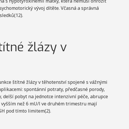
á s hypotyroxinémií matky, která nemusí ohrozit
psychomotorický vývoj dítěte. Včasná a správná
sledků(12).
ítné žlázy v
nkce štítné žlázy v těhotenství spojené s vážnými
plikacemi: spontánní potraty, předčasné porody,
, delší pobyt na jednotce intenzivní péče, abrupce
 vyšším než 6 mU/l ve druhém trimestru mají
TSH pod tímto limitem(2).