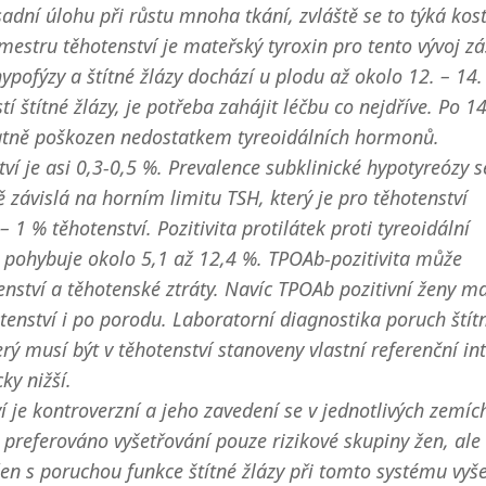
sadní úlohu při růstu mnoha tkání, zvláště se to týká kost
estru těhotenství je mateřský tyroxin pro tento vývoj zá
pofýzy a štítné žlázy dochází u plodu až okolo 12. – 14.
í štítné žlázy, je potřeba zahájit léčbu co nejdříve. Po 1
atně poškozen nedostatkem tyreoidálních hormonů.
ví je asi 0,3-0,5 %. Prevalence subklinické hypotyreózy s
ě závislá na horním limitu TSH, který je pro těhotenství
 1 % těhotenství. Pozitivita protilátek proti tyreoidální
e pohybuje okolo 5,1 až 12,4 %. TPOAb-pozitivita může
nství a těhotenské ztráty. Navíc TPOAb pozitivní ženy ma
otenství i po porodu. Laboratorní diagnostika poruch štít
rý musí být v těhotenství stanoveny vlastní referenční int
ky nižší.
je kontroverzní a jeho zavedení se v jednotlivých zemích 
 preferováno vyšetřování pouze rizikové skupiny žen, al
žen s poruchou funkce štítné žlázy při tomto systému vyš