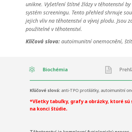
unikne. Vyšetření štítné žlázy v těhotenství 
systém screeningu. Tento přehled shrnuje souč
jejich vliv na těhotenství a vývoj plodu. Jsou
použitelné v těhotenství.
Klíčová slova:
autoimunitní onemocnění, štítn
Biochémia
Prehľ
Kľúčové slová:
anti-TPO protilátky
,
autoimunitní o
*Všetky tabuľky, grafy a obrázky, ktoré sú
na konci štúdie.