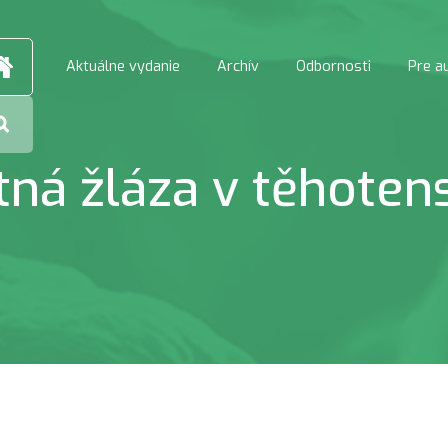
Aktuálne vydanie
Archív
Odbornosti
Pre a
ítná žláza v těhotens