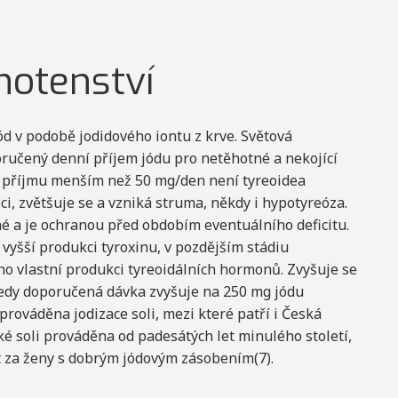
hotenství
d v podobě jodidového iontu z krve. Světová
ručený denní příjem jódu pro netěhotné a nekojící
ři příjmu menším než 50 mg/den není tyreoidea
, zvětšuje se a vzniká struma, někdy i hypotyreóza.
né a je ochranou před obdobím eventuálního deficitu.
vyšší produkci tyroxinu, v pozdějším stádiu
ho vlastní produkci tyreoidálních hormonů. Zvyšuje se
 tedy doporučená dávka zvyšuje na 250 mg jódu
 prováděna jodizace soli, mezi které patří i Česká
é soli prováděna od padesátých let minulého století,
t za ženy s dobrým jódovým zásobením(7).