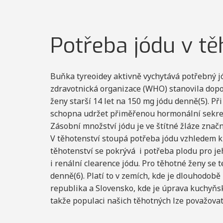
Potřeba jódu v tě
Buňka tyreoidey aktivně vychytává potřebný jó
zdravotnická organizace (WHO) stanovila dopo
ženy starší 14 let na 150 mg jódu denně(5). P
schopna udržet přiměřenou hormonální sekreci
Zásobní množství jódu je ve štítné žláze znač
V těhotenství stoupá potřeba jódu vzhledem k 
těhotenství se pokrývá i potřeba plodu pro je
i renální clearence jódu. Pro těhotné ženy se
denně(6). Platí to v zemích, kde je dlouhodobě
republika a Slovensko, kde je úprava kuchyňsk
takže populaci našich těhotných lze považova