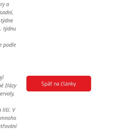
ry a
sadní,
 týdne
4. týdnu
e podle
jí
Späť na články
né žlázy
ervaly,
liší. V
e mnoho
etřování