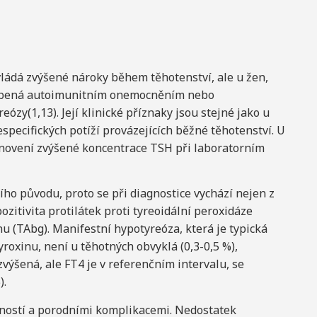
zvládá zvýšené nároky během těhotenství, ale u žen,
ůsobená autoimunitním onemocněním nebo
ózy(1,13). Její klinické příznaky jsou stejné jako u
especifických potíží provázejících běžné těhotenství. U
anovení zvýšené koncentrace TSH při laboratorním
ho původu, proto se při diagnostice vychází nejen z
ozitivita protilátek proti tyreoidální peroxidáze
nu (TAbg). Manifestní hypotyreóza, která je typická
oxinu, není u těhotných obvyklá (0,3-0,5 %),
výšená, ale FT4 je v referenčním intervalu, se
).
ností a porodními komplikacemi. Nedostatek