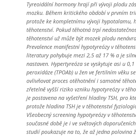
Tyreoidální hormony hrají při vývoji plodu zá
mozku. Během kritického období v prvním trim
protože ke kompletnímu vývoji hypotalamu, hy
těhotenství. Pokud těhotná trpí nedostatečnost
těhotenství už může být mozek plodu nenávr
Prevalence manifestní hypotyreózy v těhotenst
literatury pohybuje mezi 2,5 až 17 % a je siln
nastaven. Hypertyreóza se vyskytuje asi u 0,1 –
peroxidáze (TPOAb) u žen ve fertilním věku s
ovlivňovat proces otěhotnění i samotné těhote
zřetelně vyšší riziko vzniku hypotyreózy v těh
je postavena na vyšetření hladiny TSH, pro kte
protože hladina TSH je v těhotenství fyziologic
Všeobecný screening hypotyreózy v těhotenství 
současné době je i ve světových doporučeních
studií poukazuje na to, že až jedna polovina 