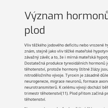
Význam hormonů 
plod
Vliv těžkého jodového deficitu nebo vrozené 
znám, stejně jako vliv těžké mateřské hypotyr
závažný závěr, a to, že i mírná mateřská hypot
Dostatečná produkce tyreoidálních hormonů 
těhotenství, protože hormony štítné žlázy js
nitroděložního vývoje. Tyroxin je zásadně dů
neurogeneze, migrace neuronů, formace axonů
neurotransmiterů. K celému vývoji dochází bě
trimestr těhotenství(11). Plod přitom začíná p
těhotenství.