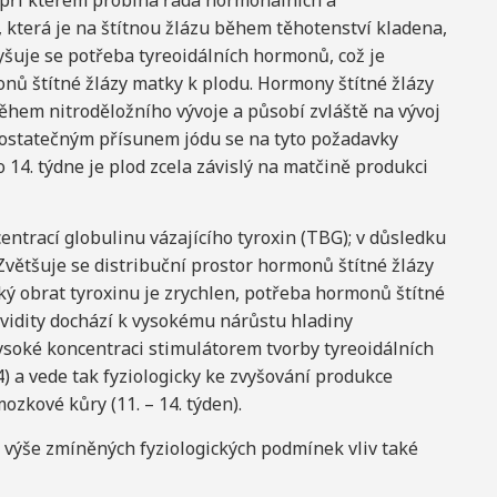
, při kterém probíhá řada hormonálních a
 která je na štítnou žlázu během těhotenství kladena,
vyšuje se potřeba tyreoidálních hormonů, což je
ů štítné žlázy matky k plodu. Hormony štítné žlázy
ěhem nitroděložního vývoje a působí zvláště na vývoj
 dostatečným přísunem jódu se na tyto požadavky
o 14. týdne je plod zcela závislý na matčině produkci
entrací globulinu vázajícího tyroxin (TBG); v důsledku
Zvětšuje se distribuční prostor hormonů štítné žlázy
ký obrat tyroxinu je zrychlen, potřeba hormonů štítné
avidity dochází k vysokému nárůstu hladiny
ysoké koncentraci stimulátorem tvorby tyreoidálních
 a vede tak fyziologicky ke zvyšování produkce
zkové kůry (11. – 14. týden).
výše zmíněných fyziologických podmínek vliv také