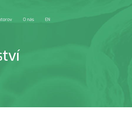
utorov
O nás
EN
tví