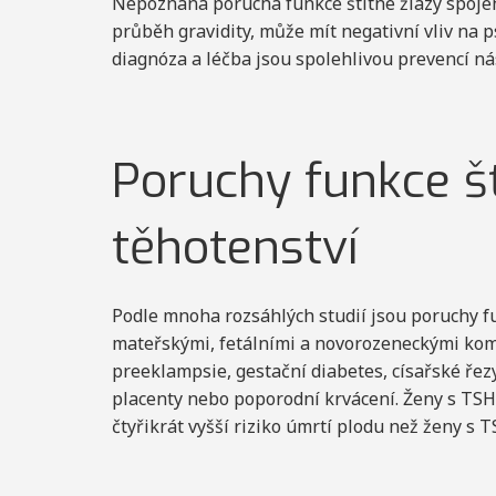
Nepoznaná porucha funkce štítné žlázy spojen
průběh gravidity, může mít negativní vliv na 
diagnóza a léčba jsou spolehlivou prevencí ná
Poruchy funkce št
těhotenství
Podle mnoha rozsáhlých studií jsou poruchy fu
mateřskými, fetálními a novorozeneckými kom
preeklampsie, gestační diabetes, císařské řezy
placenty nebo poporodní krvácení. Ženy s TSH
čtyřikrát vyšší riziko úmrtí plodu než ženy s 