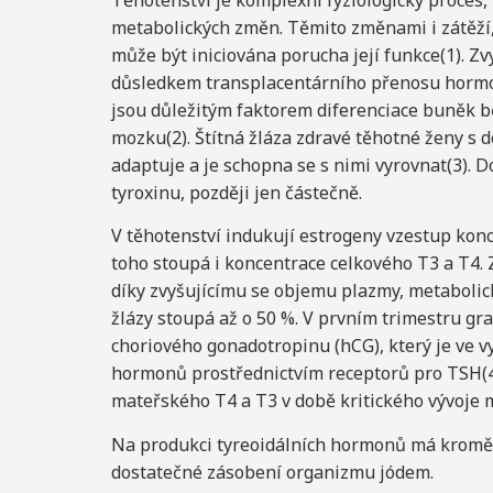
Těhotenství je komplexní fyziologický proces
metabolických změn. Těmito změnami i zátěží,
může být iniciována porucha její funkce(1). Z
důsledkem transplacentárního přenosu hormon
jsou důležitým faktorem diferenciace buněk b
mozku(2). Štítná žláza zdravé těhotné ženy s
adaptuje a je schopna se s nimi vyrovnat(3). D
tyroxinu, později jen částečně.
V těhotenství indukují estrogeny vzestup konc
toho stoupá i koncentrace celkového T3 a T4. 
díky zvyšujícímu se objemu plazmy, metabolic
žlázy stoupá až o 50 %. V prvním trimestru gr
choriového gonadotropinu (hCG), který je ve v
hormonů prostřednictvím receptorů pro TSH(4)
mateřského T4 a T3 v době kritického vývoje mo
Na produkci tyreoidálních hormonů má kromě 
dostatečné zásobení organizmu jódem.