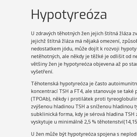
Hypotyreóza
U zdravých těhotných žen jejich štítná žláza 
jejichž štítná žláza má nějaká omezení, zp
nedostatkem jódu, může dojít k rozvoji hypotyre
netěhotných, ale někdy je těžké je odlišit od n
většiny žen je hypotyreóza objevena až po st
vyšetření.
Těhotenská hypotyreóza je často autoimunitní
koncentrací TSH a FT4, ale stanovuje se také p
(TPOAb), někdy i protilátek proti tyreoglobuli
zvýšenou hladinou TSH a sníženou hladinou tyr
subklinická forma, kdy je sérová hladina TSH z
vyskytuje u minimálně 2,5 % těhotenství(14,15
U žen může být hypotyreóza spojena s neplod