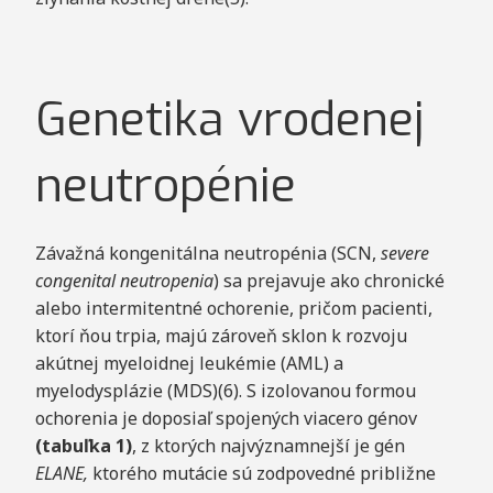
Genetika vrodenej
neutropénie
Závažná kongenitálna neutropénia (SCN,
severe
congenital neutropenia
) sa prejavuje ako chronické
alebo intermitentné ochorenie, pričom pacienti,
ktorí ňou trpia, majú zároveň sklon k rozvoju
akútnej myeloidnej leukémie (AML) a
myelodysplázie (MDS)(6). S izolovanou formou
ochorenia je doposiaľ spojených viacero génov
(tabuľka 1)
, z ktorých najvýznamnejší je gén
ELANE,
ktorého mutácie sú zodpovedné približne