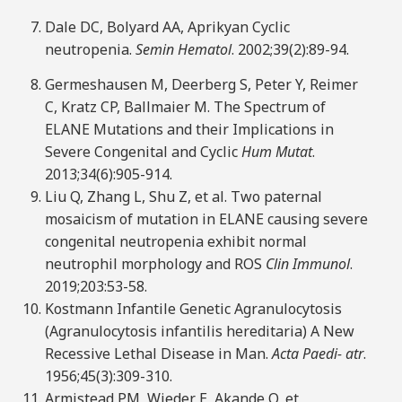
Dale DC, Bolyard AA, Aprikyan Cyclic
neutropenia.
Semin Hematol
. 2002;39(2):89-94.
Germeshausen M, Deerberg S, Peter Y, Reimer
C, Kratz CP, Ballmaier M. The Spectrum of
ELANE Mutations and their Implications in
Severe Congenital and Cyclic
Hum Mutat
.
2013;34(6):905-914.
Liu Q, Zhang L, Shu Z, et al. Two paternal
mosaicism of mutation in ELANE causing severe
congenital neutropenia exhibit normal
neutrophil morphology and ROS
Clin Immunol
.
2019;203:53-58.
Kostmann Infantile Genetic Agranulocytosis
(Agranulocytosis infantilis hereditaria) A New
Recessive Lethal Disease in Man.
Acta Paedi-
atr
.
1956;45(3):309-310.
Armistead PM, Wieder E, Akande O, et