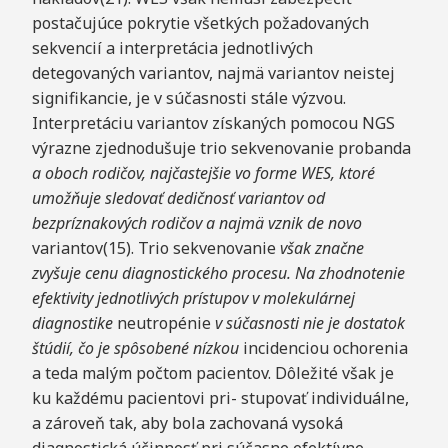
postačujúce pokrytie všetkých požadovaných
sekvencií a interpretácia jednotlivých
detegovaných variantov, najmä variantov neistej
signifikancie, je v súčasnosti stále výzvou.
Interpretáciu variantov získaných pomocou NGS
výrazne zjednodušuje trio sekvenovanie probanda
a oboch rodičov, najčastejšie vo forme WES, ktoré
umožňuje sledovať dedičnosť variantov od
bezpríznakových rodičov a najmä vznik de novo
variantov(15). Trio sekvenovanie
však značne
zvyšuje cenu diagnostického procesu. Na zhodnotenie
efektivity jednotlivých prístupov v molekulárnej
diagnostike
neutropénie
v súčasnosti nie je dostatok
štúdií, čo je
spôsobené nízkou
incidenciou ochorenia
a teda malým počtom pacientov. Dôležité však je
ku každému pacientovi pri- stupovať individuálne,
a zároveň tak, aby bola zachovaná vysoká