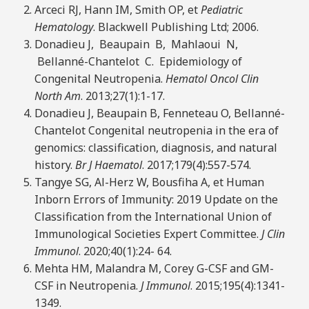
Arceci RJ, Hann IM, Smith OP, et
P
ediatric
He
mat
ology
. Blackwell Publishing Ltd; 2006.
Donadieu J, Beaupain B, Mahlaoui N,
Bellanné-Chantelot C. Epidemiology of
Congenital Neutropenia.
Hematol Oncol Clin
North Am
. 2013;27(1):1-17.
Donadieu J, Beaupain B, Fenneteau O, Bellanné-
Chantelot Congenital neutropenia in the era of
genomics: classification, diagnosis, and natural
history.
Br J Haematol
. 2017;179(4):557-574.
Tangye SG, Al-Herz W, Bousfiha A, et Human
Inborn Errors of Immunity: 2019 Update on the
Classification from the International Union of
Immunological Societies Expert Committee.
J Clin
Immunol
. 2020;40(1):24- 64.
Mehta HM, Malandra M, Corey G-CSF and GM-
CSF in Neutropenia.
J Immunol
. 2015;195(4):1341-
1349.