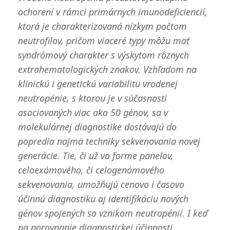
ochorení v rámci primárnych imunodeficiencií,
ktorá je charakterizovaná nízkym počtom
neutrofilov, pričom viaceré typy môžu mať
syndrómový charakter s výskytom rôznych
extrahematologických znakov. Vzhľadom na
klinickú i genetickú variabilitu vrodenej
neutropénie, s ktorou je v súčasnosti
asociovaných viac ako 50 génov, sa v
molekulárnej diagnostike dostávajú do
popredia najmä techniky sekvenovania novej
generácie. Tie, či už vo forme panelov,
celoexómového, či celogenómového
sekvenovania, umožňujú cenovo i časovo
účinnú diagnostiku aj identifikáciu nových
génov spojených so vznikom neutropénií. I keď
na porovnanie diagnostickej účinnosti