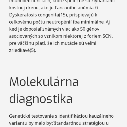
imunodeficienciách, ktoré spoločne so zlyhaniami
kostnej drene, ako je Fanconiho anémia či
Dyskeratosis congenita(15), prispievajú k
celkovému počtu neutropénií iba minimálne. Aj
keď je doposiaľ známych viac ako 50 génov
asociovaných so vznikom niektorej z foriem SCN,
pre väčšinu platí, že ich mutácie sú veľmi
zriedkavé(5).
Molekulárna
diagnostika
Genetické testovanie s identifikáciou kauzálneho
variantu by malo byť štandardnou stratégiou u