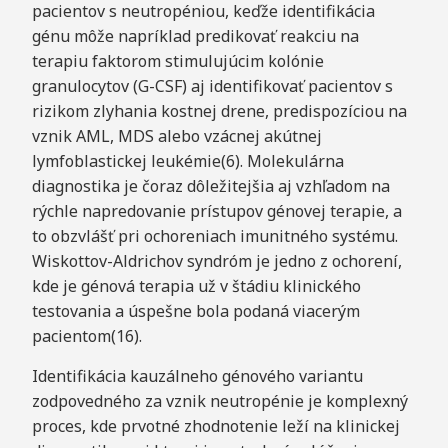
pacientov s neutropéniou, keďže identifikácia
génu môže napríklad predikovať reakciu na
terapiu faktorom stimulujúcim kolónie
granulocytov (G-CSF) aj identifikovať pacientov s
rizikom zlyhania kostnej drene, predispozíciou na
vznik AML, MDS alebo vzácnej akútnej
lymfoblastickej leukémie(6). Molekulárna
diagnostika je čoraz dôležitejšia aj vzhľadom na
rýchle napredovanie prístupov génovej terapie, a
to obzvlášť pri ochoreniach imunitného systému.
Wiskottov-Aldrichov syndróm je jedno z ochorení,
kde je génová terapia už v štádiu klinického
testovania a úspešne bola podaná viacerým
pacientom(16).
Identifikácia kauzálneho génového variantu
zodpovedného za vznik neutropénie je komplexný
proces, kde prvotné zhodnotenie leží na klinickej