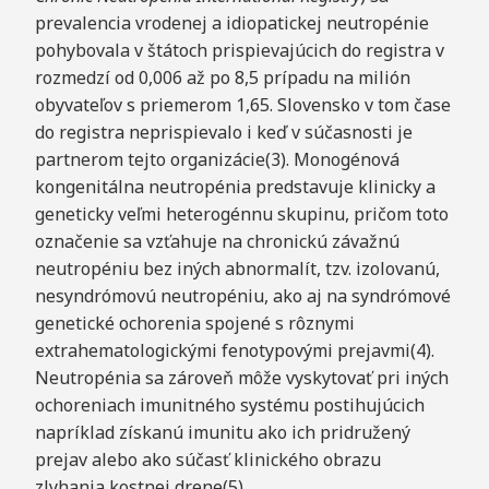
prevalencia vrodenej a idiopatickej neutropénie
pohybovala v štátoch prispievajúcich do registra v
rozmedzí od 0,006 až po 8,5 prípadu na milión
obyvateľov s priemerom 1,65. Slovensko v tom čase
do registra neprispievalo i keď v súčasnosti je
partnerom tejto organizácie(3). Monogénová
kongenitálna neutropénia predstavuje klinicky a
geneticky veľmi heterogénnu skupinu, pričom toto
označenie sa vzťahuje na chronickú závažnú
neutropéniu bez iných abnormalít, tzv. izolovanú,
nesyndrómovú neutropéniu, ako aj na syndrómové
genetické ochorenia spojené s rôznymi
extrahematologickými fenotypovými prejavmi(4).
Neutropénia sa zároveň môže vyskytovať pri iných
ochoreniach imunitného systému postihujúcich
napríklad získanú imunitu ako ich pridružený
prejav alebo ako súčasť klinického obrazu
zlyhania kostnej drene(5).