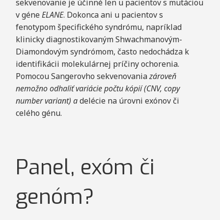
sekvenovanie je účinné len u pacientov s mutáciou
v géne
ELANE
. Dokonca ani u pacientov s
fenotypom špecifického syndrómu, napríklad
klinicky diagnostikovaným Shwachmanovým-
Diamondovým syndrómom, často nedochádza k
identifikácii molekulárnej príčiny ochorenia.
Pomocou Sangerovho sekvenovania
zároveň
nemožno odhaliť variácie počtu kópií (CNV, copy
number variant) a
delécie na úrovni exónov či
celého génu.
Panel, exóm či
genóm?