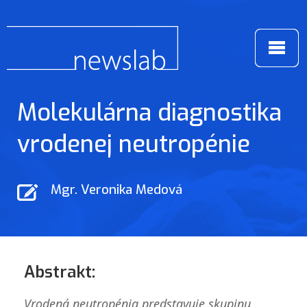
Molekulárna diagnostika
vrodenej neutropénie
Mgr. Veronika Medová
Abstrakt:
Vrodená neutropénia predstavuje skupinu