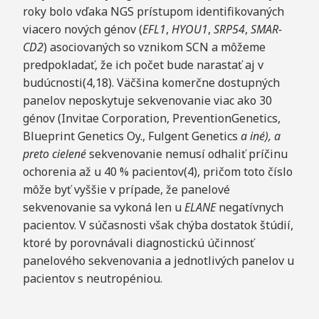
roky bolo vďaka NGS prístupom identifikovaných
viacero nových génov (
EFL1
,
HYOU1
,
SRP54
,
SMAR-
CD2
) asociovaných so vznikom SCN a môžeme
predpokladať, že ich počet bude narastať aj v
budúcnosti(4,18). Väčšina komerčne dostupných
panelov neposkytuje sekvenovanie viac ako 30
génov (Invitae Corporation, PreventionGenetics,
Blueprint Genetics Oy., Fulgent Genetics
a iné), a
preto ciele
né
sekvenovanie nemusí odhaliť príčinu
ochorenia až u 40 % pacientov(4), pričom toto číslo
môže byť vyššie v prípade, že panelové
sekvenovanie sa vykoná len u
ELANE
negatívnych
pacientov. V súčasnosti však chýba dostatok štúdií,
ktoré by porovnávali diagnostickú účinnosť
panelového sekvenovania a jednotlivých panelov u
pacientov s neutropéniou.