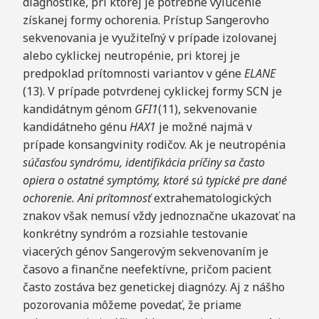
diagnostike, pri ktorej je potrebné vylúčenie
získanej formy ochorenia. Prístup Sangerovho
sekvenovania je využiteľný v prípade izolovanej
alebo cyklickej neutropénie, pri ktorej je
predpoklad prítomnosti variantov v géne
ELANE
(13). V prípade potvrdenej cyklickej formy SCN je
kandidátnym génom
GFI1
(11), sekvenovanie
kandidátneho génu
HAX1
je možné najmä v
prípade konsangvinity rodičov. Ak je neutropénia
súčasťou syndrómu, identifikácia príčiny sa často
opiera o ostatné symptómy, ktoré sú typické pre
dané
ochorenie. Ani prítomnosť
extrahematologických
znakov však nemusí vždy jednoznačne ukazovať na
konkrétny syndróm a rozsiahle testovanie
viacerých génov Sangerovým sekvenovaním je
časovo a finančne neefektívne, pričom pacient
často zostáva bez genetickej diagnózy. Aj z nášho
pozorovania môžeme povedať, že priame