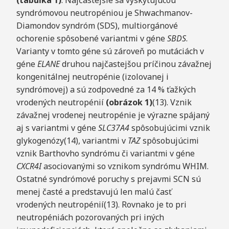
(tabuľka 1)
. Najčastejšie sa vyskytujúcou
syndrómovou neutropéniou je Shwachmanov-
Diamondov syndróm (SDS), multiorgánové
ochorenie spôsobené variantmi v géne
SBDS
.
Varianty v tomto géne sú zároveň po mutáciách v
géne
ELANE
druhou najčastejšou príčinou závažnej
kongenitálnej neutropénie (izolovanej i
syndrómovej) a sú zodpovedné za 14 % ťažkých
vrodených neutropénií
(obrázok 1)
(13). Vznik
závažnej vrodenej neutropénie je výrazne spájaný
aj s variantmi v géne
SLC37A4
spôsobujúcimi vznik
glykogenózy(14), variantmi v
TAZ
spôsobujúcimi
vznik Barthovho syndrómu či variantmi v géne
CXCR4I
asociovanými so vznikom syndrómu WHIM.
Ostatné syndrómové poruchy s prejavmi SCN sú
menej časté a predstavujú len malú časť
vrodených neutropénií(13). Rovnako je to pri
neutropéniách pozorovaných pri iných