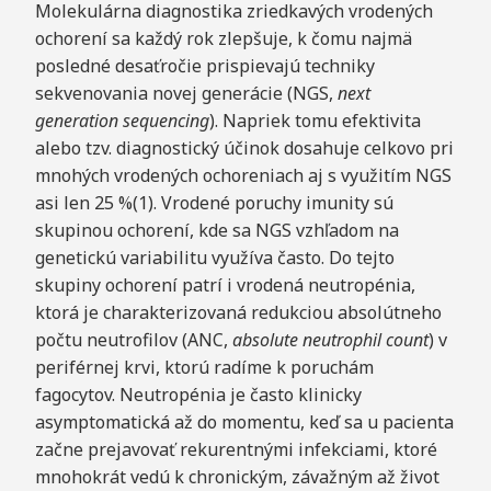
Molekulárna diagnostika zriedkavých vrodených
ochorení sa každý rok zlepšuje, k čomu najmä
posledné desaťročie prispievajú techniky
sekvenovania novej generácie (NGS,
next
generation sequencing
). Napriek tomu efektivita
alebo tzv. diagnostický účinok dosahuje celkovo pri
mnohých vrodených ochoreniach aj s využitím NGS
asi len 25 %(1). Vrodené poruchy imunity sú
skupinou ochorení, kde sa NGS vzhľadom na
genetickú variabilitu využíva často. Do tejto
skupiny ochorení patrí i vrodená neutropénia,
ktorá je charakterizovaná redukciou absolútneho
počtu neutrofilov (ANC,
absolute neutrophil count
) v
periférnej krvi, ktorú radíme k poruchám
fagocytov. Neutropénia je často klinicky
asymptomatická až do momentu, keď sa u pacienta
začne prejavovať rekurentnými infekciami, ktoré
mnohokrát vedú k chronickým, závažným až život