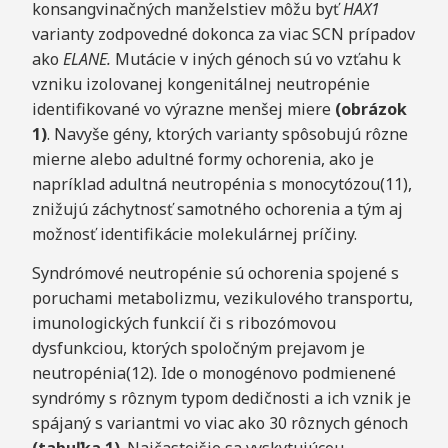
konsangvinačných manželstiev môžu byť
HAX1
varianty zodpovedné dokonca za viac SCN prípadov
ako
ELANE.
Mutácie v iných génoch sú vo vzťahu k
vzniku izolovanej kongenitálnej neutropénie
identifikované vo výrazne menšej miere
(obrázok
1)
. Navyše gény, ktorých varianty spôsobujú rôzne
mierne alebo adultné formy ochorenia, ako je
napríklad adultná neutropénia s monocytózou(11),
znižujú záchytnosť samotného ochorenia a tým aj
možnosť identifikácie molekulárnej príčiny.
Syndrómové neutropénie sú ochorenia spojené s
poruchami metabolizmu, vezikulového transportu,
imunologických funkcií či s ribozómovou
dysfunkciou, ktorých spoločným prejavom je
neutropénia(12). Ide o monogénovo podmienené
syndrómy s rôznym typom dedičnosti a ich vznik je
spájaný s variantmi vo viac ako 30 rôznych génoch