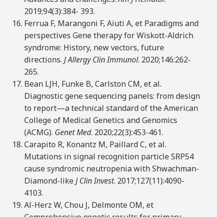
2019;94(3):384- 393.
Ferrua F, Marangoni F, Aiuti A, et Paradigms and
perspectives Gene therapy for Wiskott-Aldrich
syndrome: History, new vectors, future
directions.
J Allergy Clin Immunol
. 2020;146:262-
265.
Bean LJH, Funke B, Carlston CM, et al.
Diagnostic gene sequencing panels: from design
to report—a technical standard of the American
College of Medical Genetics and Genomics
(ACMG).
Genet Med
. 2020;22(3):453-461.
Carapito R, Konantz M, Paillard C, et al.
Mutations in signal recognition particle SRP54
cause syndromic neutropenia with Shwachman-
Diamond-like
J Clin Invest
. 2017;127(11):4090-
4103.
Al-Herz W, Chou J, Delmonte OM, et