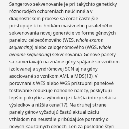
Sangerovo sekvenovanie je pri takýchto geneticky
rôznorodých ochoreniach neúčinné a v
diagnostickom procese sa čoraz častejšie
pristupuje k technikám masívneho paralelného
sekvenovania novej generácie vo forme génových
panelov, celoexómového (WES,
whole exome
sequencing
) alebo celogenómového (WGS,
whole
genome sequencing
) sekvenovania. Génové panely
sa zameriavajú na známe gény spájané so vznikom
izolovanej a syndrómovej SCN aj na gény
asociované so vznikom AML a MDS(13). V
porovnaní s WES alebo WGS prístupmi panelové
testovanie redukuje náhodné nálezy, poskytujú
lepšie pokrytie a výhodou je i ľahšia interpretácia
výsledkov a nižšia cena(17). Na druhej strane
panely génov vyžadujú častú aktualizáciu
vzhľadom na neustále pribúdajúce poznatky o
nových kauzálnych génoch. Len za posledné štyri