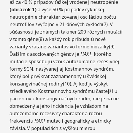
až za 40 % prípadov ťažkej vrodenej neutropénie
(ob
rázok 1)
a vyše 50 % prípadov cyklickej
neutropénie charakterizovanej osciláciou počtu
neutrofilov zvyčajne v 21-dňových cykloch(7). V
súčasnosti je známych takmer 200 rôznych mutácií
v tomto géne(8) a každý rok pribúdajú nové
varianty vrátane variantov vo forme mozaiky(9).
Ďalším z asociovaných génov je
HAX1
, ktorého
mutácie spôsobujú vznik autozomálne recesívnej
formy SCN, nazývanej aj Kostmannov syndróm,
ktorý bol prvýkrát zaznamenaný u švédskej
konsangvinačnej rodiny(10). Aj keď je výskyt
zriedkavého Kostmannovho syndrómu častejší u
pacientov z konsangvinačných rodín, nie je na ne
obmedzený a jeho incidencia je vzhľadom na
autozomálne recesívny charakter a rôznu
frekvenciu
HAX1
mutácií geograficky a etnicky
závislá. V populáciách s vyššou mierou