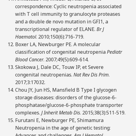
correspondence: Cyclic neutropenia associated
with T cell immunity to granulocyte proteases
and a double de novo mutation in GFI1, a
transcriptional regulator of ELANE.
Br
J
Haematol
. 2010;150(6):716-719.
Boxer LA, Newburger PE. A molecular
classification of congenital neutropenia
Pediatr
Blood Cancer
. 2007;49(5):609-614.
Skokowa J, Dale DC, Touw IP, et Severe
congenital neutropenias.
Nat Rev Dis Prim
.
2017;3:17032.
Chou JY, Jun HS, Mansfield B Type I glycogen
storage diseases: disorders of the glucose-6-
phosphatase/glucose-6-phosphate transporter
complexes.
J Inherit Metab Dis
. 2015;38(3):511-519.
Furutani E, Newburger PE, Shimamura
Neutropenia in the age of genetic testing:
Advances and challenges.
Am J Hematol
.