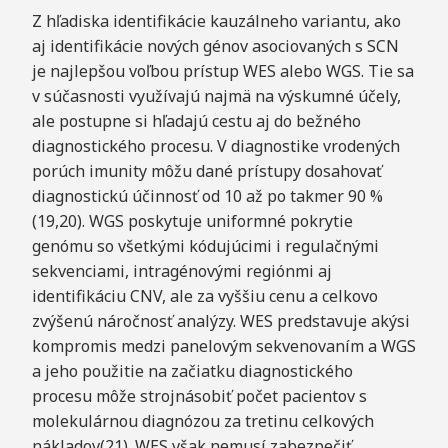
Z hľadiska identifikácie kauzálneho variantu, ako
aj identifikácie nových génov asociovaných s SCN
je najlepšou voľbou prístup WES alebo WGS. Tie sa
v súčasnosti využívajú najmä na výskumné účely,
ale postupne si hľadajú cestu aj do bežného
diagnostického procesu. V diagnostike vrodených
porúch imunity môžu dané prístupy dosahovať
diagnostickú účinnosť od 10 až po takmer 90 %
(19,20). WGS poskytuje uniformné pokrytie
genómu so všetkými kódujúcimi i regulačnými
sekvenciami, intragénovými regiónmi aj
identifikáciu CNV, ale za vyššiu cenu a celkovo
zvýšenú náročnosť analýzy. WES predstavuje akýsi
kompromis medzi panelovým sekvenovaním a WGS
a jeho použitie na začiatku diagnostického
procesu môže strojnásobiť počet pacientov s
molekulárnou diagnózou za tretinu celkových
nákladov(21). WES však nemusí zabezpečiť