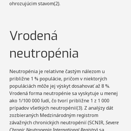
ohrozujúcim stavom(2).
Vrodená
neutropénia
Neutropénia je relatívne častým nálezom u
približne 1 % populácie, pričom v niektorých
populáciách môže jej výskyt dosahovať až 8 %.
Vrodená forma neutropénie sa vyskytuje u menej
ako 1/100 000 ľudí, čo tvorí približne 1 z 1 000
prípadov všetkých neutropénií(3). Z analýzy dát
zozbieraných Medzinárodným registrom
závažných chronických neutropénií (SCNIR,
Severe
Chronic Neutropenia International Registry
) sa