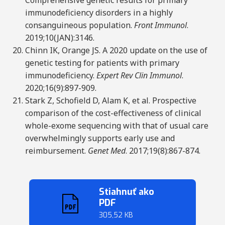
Comprehensive genetic results for primary
immunodeficiency disorders in a highly
consanguineous population.
Front Immunol
.
2019;10(JAN):3146.
Chinn IK, Orange JS. A 2020 update on the use of
genetic testing for patients with primary
immunodeficiency.
Expert Rev Clin Immunol
.
2020;16(9):897-909.
Stark Z, Schofield D, Alam K, et al. Prospective
comparison of the cost-effectiveness of clinical
whole-exome sequencing with that of usual care
overwhelmingly supports early use and
reimbursement.
Genet Med
. 2017;19(8):867-874.
Stiahnuť ako
PDF
305,52 KB