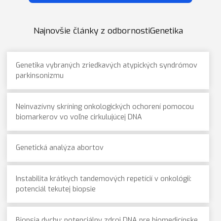
Najnovšie články z odbornostiGenetika
Genetika vybraných zriedkavých atypických syndrómov
parkinsonizmu
Neinvazívny skríning onkologických ochorení pomocou
biomarkerov vo voľne cirkulujúcej DNA
Genetická analýza abortov
Instabilita krátkych tandemových repetícií v onkológii:
potenciál tekutej biopsie
Biopsia dychu: potenciálny zdroj DNA pre biomedicínske