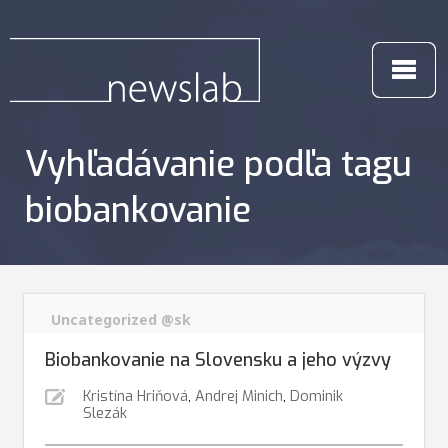
Vyhľadávanie podľa tagu
biobankovanie
Uncategorized @sk
Biobankovanie na Slovensku a jeho výzvy
Kristína Hriňová
,
Andrej Minich
,
Dominik
Slezák