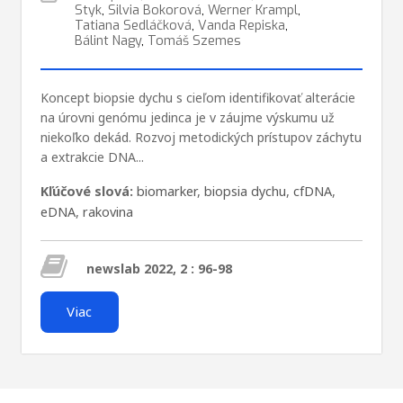
Styk
,
Silvia Bokorová
,
Werner Krampl
,
Tatiana Sedláčková
,
Vanda Repiska
,
Bálint Nagy
,
Tomáš Szemes
Koncept biopsie dychu s cieľom identifikovať alterácie
na úrovni genómu jedinca je v záujme výskumu už
niekoľko dekád. Rozvoj metodických prístupov záchytu
a extrakcie DNA...
Kľúčové slová:
biomarker
,
biopsia dychu
,
cfDNA
,
eDNA
,
rakovina
newslab 2022, 2 : 96-98
Viac