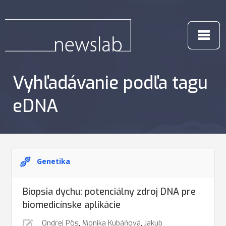
Vyhľadávanie podľa tagu
eDNA
Genetika
Biopsia dychu: potenciálny zdroj DNA pre
biomedicínske aplikácie
Ondrej Pös
,
Monika Kubáňová
,
Jakub