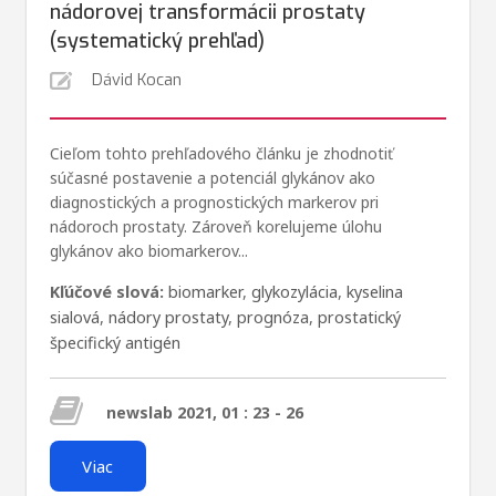
nádorovej transformácii prostaty
(systematický prehľad)
Dávid Kocan
Cieľom tohto prehľadového článku je zhodnotiť
súčasné postavenie a potenciál glykánov ako
diagnostických a prognostických markerov pri
nádoroch prostaty. Zároveň korelujeme úlohu
glykánov ako biomarkerov...
Kľúčové slová:
biomarker
,
glykozylácia
,
kyselina
sialová
,
nádory prostaty
,
prognóza
,
prostatický
špecifický antigén
newslab 2021, 01 : 23 - 26
Viac