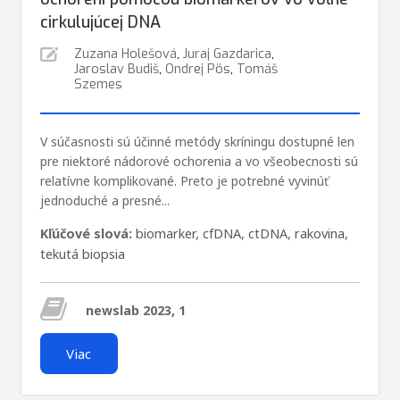
cirkulujúcej DNA
Zuzana Holešová
,
Juraj Gazdarica
,
Jaroslav Budiš
,
Ondrej Pös
,
Tomáš
Szemes
V súčasnosti sú účinné metódy skríningu dostupné len
pre niektoré nádorové ochorenia a vo všeobecnosti sú
relatívne komplikované. Preto je potrebné vyvinúť
jednoduché a presné...
Kľúčové slová:
biomarker
,
cfDNA
,
ctDNA
,
rakovina
,
tekutá biopsia
newslab 2023, 1
Viac