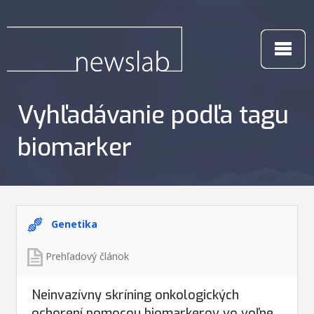
Vyhľadávanie podľa tagu
biomarker
Genetika
Prehľadový článok
Neinvazívny skríning onkologických
ochorení pomocou biomarkerov vo voľne