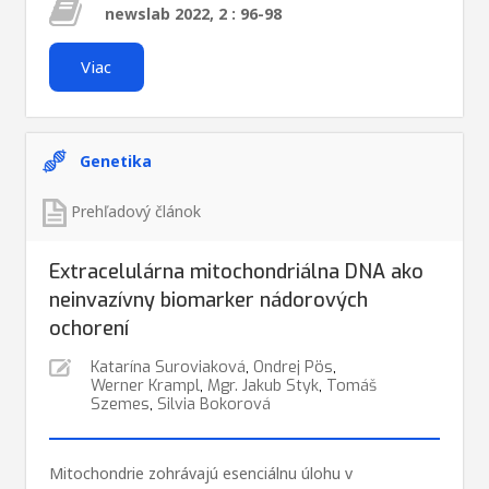
newslab 2022, 2 : 96-98
Viac
Genetika
Prehľadový článok
Extracelulárna mitochondriálna DNA ako
neinvazívny biomarker nádorových
ochorení
Katarína Suroviaková
,
Ondrej Pös
,
Werner Krampl
,
Mgr. Jakub Styk
,
Tomáš
Szemes
,
Silvia Bokorová
Mitochondrie zohrávajú esenciálnu úlohu v