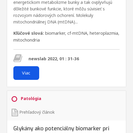
energetickom metabolizme bunky a tak ovplyvňujú
dôležité bunkové funkcie, ktoré môžu súvisieť s
rozvojom nádorových ochorení. Molekuly
mitochondriálnej DNA (mtDNA)...
Kľúčové slová:
biomarker
,
cf-mtDNA
,
heteroplazmia
,
mitochondria
newslab 2022, 01 : 31-36
Viac
Patológia
Prehľadový článok
Glykány ako potenciálny biomarker pri