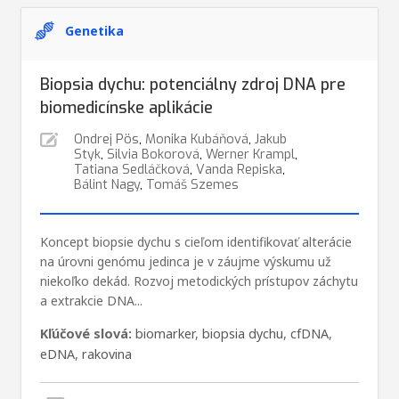
Genetika
Biopsia dychu: potenciálny zdroj DNA pre
biomedicínske aplikácie
Ondrej Pös
,
Monika Kubáňová
,
Jakub
Styk
,
Silvia Bokorová
,
Werner Krampl
,
Tatiana Sedláčková
,
Vanda Repiska
,
Bálint Nagy
,
Tomáš Szemes
Koncept biopsie dychu s cieľom identifikovať alterácie
na úrovni genómu jedinca je v záujme výskumu už
niekoľko dekád. Rozvoj metodických prístupov záchytu
a extrakcie DNA...
Kľúčové slová:
biomarker
,
biopsia dychu
,
cfDNA
,
eDNA
,
rakovina