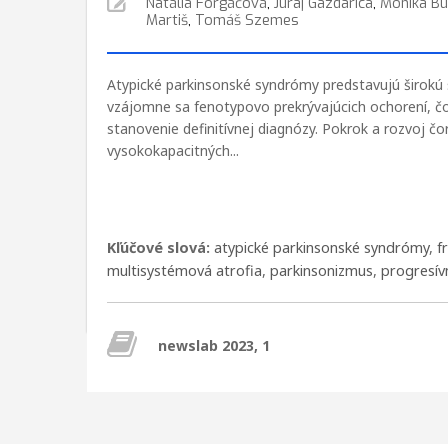
Natália Forgáčová
,
Juraj Gazdarica
,
Monika Bu
Martiš
,
Tomáš Szemes
Atypické parkinsonské syndrómy predstavujú širokú
vzájomne sa fenotypovo prekrývajúcich ochorení, č
stanovenie definitívnej diagnózy. Pokrok a rozvoj čo
vysokokapacitných...
Kľúčové slová:
atypické parkinsonské syndrómy
,
f
multisystémová atrofia
,
parkinsonizmus
,
progresív
newslab 2023, 1