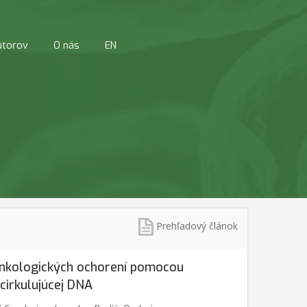
utorov
O nás
EN
Prehľadový článok
onkologických ochorení pomocou
cirkulujúcej DNA