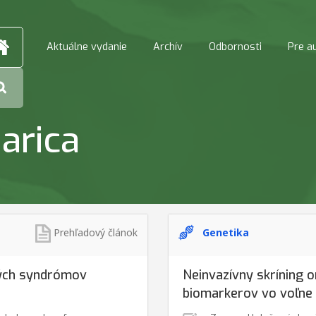
Aktuálne vydanie
Archív
Odbornosti
Pre a
arica
Prehľadový článok
Genetika
kých syndrómov
Neinvazívny skríning 
biomarkerov vo voľne 