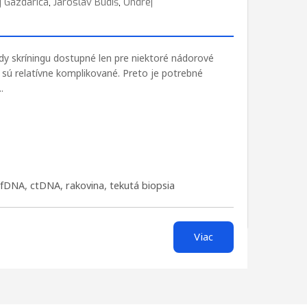
j Gazdarica
,
Jaroslav Budiš
,
Ondrej
dy skríningu dostupné len pre niektoré nádorové
sú relatívne komplikované. Preto je potrebné
.
cfDNA
,
ctDNA
,
rakovina
,
tekutá biopsia
Viac