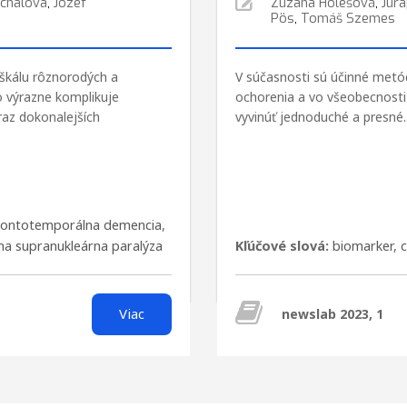
chalova
,
Jozef
Zuzana Holešová
,
Jura
Pös
,
Tomáš Szemes
 škálu rôznorodých a
V súčasnosti sú účinné metó
o výrazne komplikuje
ochorenia a vo všeobecnosti 
raz dokonalejších
vyvinúť jednoduché a presné..
rontotemporálna demencia
,
na supranukleárna paralýza
Kľúčové slová:
biomarker
,
Viac
newslab 2023, 1