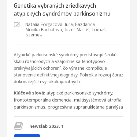
Genetika vybraných zriedkavých
atypických syndrómov parkinsonizmu
Natália Forgáčová
,
Juraj Gazdarica
,
Monika Buchalova
,
Jozef Martiš
,
Tomáš
Szemes
Atypické parkinsonské syndrómy predstavujú širokú
škálu rôznorodých a vzájomne sa fenotypovo
prekrývajúcich ochorení, čo výrazne komplikuje
stanovenie definitívnej diagnózy. Pokrok a rozvoj čoraz
dokonalejších vysokokapacitných...
Kľúčové slová:
atypické parkinsonské syndrómy
,
frontotemporálna demencia
,
multisystémová atrofia
,
parkinsonizmus
,
progresívna supranukleárna paralýza
newslab 2023, 1