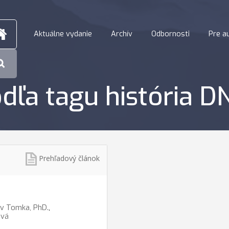
Aktuálne vydanie
Archív
Odbornosti
Pre a
dľa tagu história D
Prehľadový článok
av Tomka, PhD.
,
ová