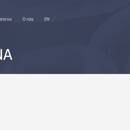
utorov
O nás
EN
NA