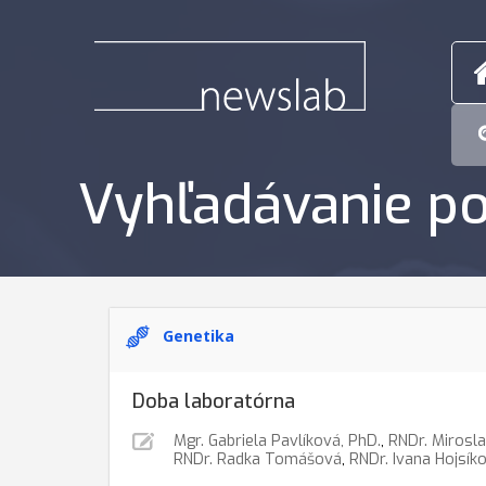
Vyhľadávanie po
Genetika
Doba laboratórna
Mgr. Gabriela Pavlíková, PhD.
,
RNDr. Mirosl
RNDr. Radka Tomášová
,
RNDr. Ivana Hojsík