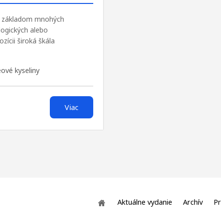
 je základom mnohých
logických alebo
zícii široká škála
ové kyseliny
Viac
Aktuálne vydanie
Archív
Pr