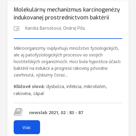
Molekulárny mechanizmus karcinogenézy
indukovanej prostredníctvom baktérií
Kamila Bernátová
,
Ondrej Pös
Mikroorganizmy ovplyvňujú množstvo fyziologických,
ale aj patofyziologických procesov vo svojich
hostiteľských organizmoch. Hoci bola hypotéza účasti
baktérií na indukcii a progresii rakoviny pôvodne
zavrhnutá, výskumy čoraz...
Kľúčové slová:
dysbióza
,
infekcia
,
mikrobióm
,
rakovina
,
zápal
newslab 2021, 02 : 83 - 87
Viac