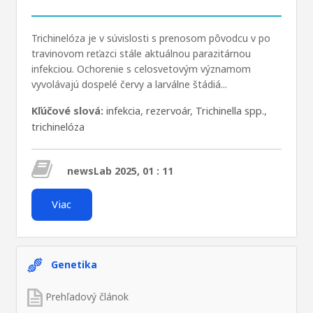
Trichinelóza je v súvislosti s prenosom pôvodcu v po
travinovom reťazci stále aktuálnou parazitárnou
infekciou. Ochorenie s celosvetovým významom
vyvolávajú dospelé červy a larválne štádiá...
Kľúčové slová:
infekcia
,
rezervoár
,
Trichinella spp.
,
trichinelóza
newsLab 2025, 01 : 11
Viac
Genetika
Prehľadový článok