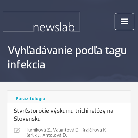
Vyhľadávanie podľa tagu
infekcia
Parazitológia
Štvrťstoročie výskumu trichinelózy na
Slovensku
Hurníková Z.
,
Valentová D.
,
Krajčírová K.
,
Kerlik J.
,
Antolová D.