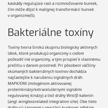
kaskády regulujúce rast a rozmnožovanie buniek,
čím môže dôjsť k malígnej transformácii buniek
v organizme(5).
Bakteriálne toxíny
Toxíny tvoria širokú skupinu biologicky aktívnych
látok, ktoré produkujú organizmy s cieľom
poškodiť iné organizmy, a tým prispieť k vlastnému
prežitiu v danom prostredí. Pri pôsobení väčšiny
skúmaných bakteriálnych toxínov dochádza
najčastejšie k narušeniu signálnych dráh
MAPK/ERK (mitogénom aktivovanej
proteínkinázy/extracelulárnymi signálmi
regulovanej kinázy) a tiež dráhy Wnt/β-katenín
(angl. winglessrelated integration site). Obe tieto
dráhy sú zapojené v regulácii bunkovej adhézie,