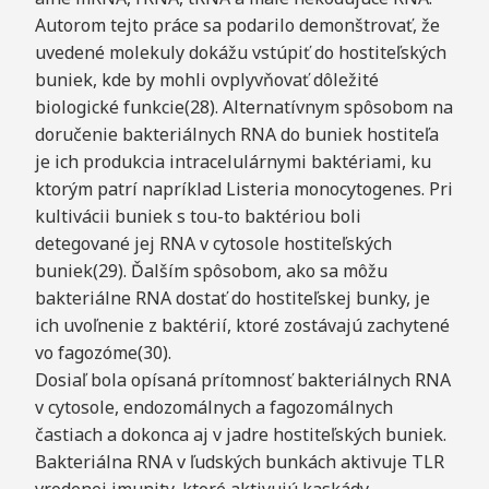
Autorom tejto práce sa podarilo demonštrovať, že
uvedené molekuly dokážu vstúpiť do hostiteľských
buniek, kde by mohli ovplyvňovať dôležité
biologické funkcie(28). Alternatívnym spôsobom na
doručenie bakteriálnych RNA do buniek hostiteľa
je ich produkcia intracelulárnymi baktériami, ku
ktorým patrí napríklad Listeria monocytogenes. Pri
kultivácii buniek s tou-to baktériou boli
detegované jej RNA v cytosole hostiteľských
buniek(29). Ďalším spôsobom, ako sa môžu
bakteriálne RNA dostať do hostiteľskej bunky, je
ich uvoľnenie z baktérií, ktoré zostávajú zachytené
vo fagozóme(30).
Dosiaľ bola opísaná prítomnosť bakteriálnych RNA
v cytosole, endozomálnych a fagozomálnych
častiach a dokonca aj v jadre hostiteľských buniek.
Bakteriálna RNA v ľudských bunkách aktivuje TLR
vrodenej imunity, ktoré aktivujú kaskády