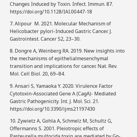
Changes Induced by Toxin. Infect. Immun. 87.
https://doi.org/10.1128/IAI.00447-18
7. Alipour M. 2021. Molecular Mechanism of
Helicobacter pylori-Induced Gastric Cancer. J.
Gastrointest. Cancer 52, 23–30.
8. Dongre A, Weinberg RA. 2019. New insights into
the mechanisms of epithelialmesenchymal
transition and implications for cancer. Nat. Rev.
Mol. Cell Biol. 20, 69–84.
9. Ansari S, Yamaoka Y. 2020. Virulence Factor
Cytotoxin-Associated Gene A (CagA)- Mediated
Gastric Pathogenicity. Int. J. Mol. Sci. 21.
https://doi.org/10.3390/ijms21197430
10. Zywietz A, Gohla A, Schmelz M, Schultz G,
Offermanns S. 2001. Pleiotropic effects of
Pasteurella multocida toxin are mediated by Gq-