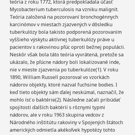
teória z roku 1772, ktorá predpokladala účasť
Mycobacterium tuberculosis na vzniku malignít.
Teória založená na pozorovaní bronchogénnych
karcinómov v miestach zjazvených v dôsledku
tuberkulózy bola takisto podporená pozorovaním
vyššieho výskytu aktívnej tuberkulózy práve u
pacientov s rakovinou pľúc oproti bežnej populácii.
Neskôr však bola táto teória vyvrátená, pretože sa
ukázalo, že pľúcne nádory boli lokalizované inde,
nie v mieste zjazvenia po tuberkulóze(1). V roku
1890, William Russell pozoroval vo vzorkách
nádorov objekty, ktoré nazval fuchsine bodies. I
keď tieto objekty sám ďalej neskúmal, naznačil, že
mohlo ísť o baktérie(2). Následne začali pribúdať
spojitosti ďalších baktérií s rôznymi typmi
nádorov, ale v roku 1963 skupina vedcov z
Národného inštitútu rakoviny v Spojených štátoch
amerických odmietla akékoľvek hypotézy tohto