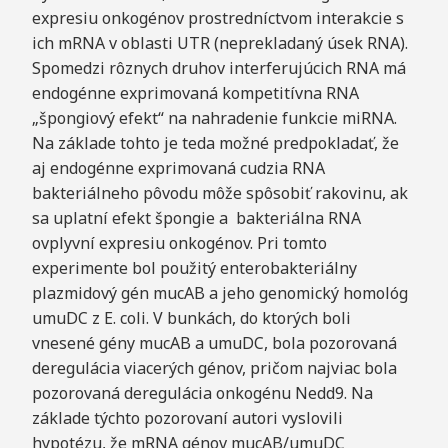
expresiu onkogénov prostredníctvom interakcie s
ich mRNA v oblasti UTR (neprekladaný úsek RNA).
Spomedzi rôznych druhov interferujúcich RNA má
endogénne exprimovaná kompetitívna RNA
„špongiový efekt“ na nahradenie funkcie miRNA.
Na základe tohto je teda možné predpokladať, že
aj endogénne exprimovaná cudzia RNA
bakteriálneho pôvodu môže spôsobiť rakovinu, ak
sa uplatní efekt špongie a bakteriálna RNA
ovplyvní expresiu onkogénov. Pri tomto
experimente bol použitý enterobakteriálny
plazmidový gén mucAB a jeho genomický homológ
umuDC z E. coli. V bunkách, do ktorých boli
vnesené gény mucAB a umuDC, bola pozorovaná
deregulácia viacerých génov, pričom najviac bola
pozorovaná deregulácia onkogénu Nedd9. Na
základe týchto pozorovaní autori vyslovili
hypotézu, že mRNA génov mucAB/umuDC