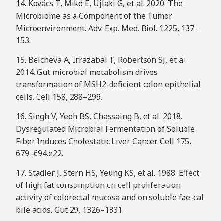
14. Kovács T, Mikó E, Ujlaki G, et al. 2020. The
Microbiome as a Component of the Tumor
Microenvironment. Adv. Exp. Med. Biol. 1225, 137–
153.
15. Belcheva A, Irrazabal T, Robertson SJ, et al.
2014. Gut microbial metabolism drives
transformation of MSH2-deficient colon epithelial
cells. Cell 158, 288–299.
16. Singh V, Yeoh BS, Chassaing B, et al. 2018.
Dysregulated Microbial Fermentation of Soluble
Fiber Induces Cholestatic Liver Cancer. Cell 175,
679–694.e22.
17. Stadler J, Stern HS, Yeung KS, et al. 1988. Effect
of high fat consumption on cell proliferation
activity of colorectal mucosa and on soluble fae-cal
bile acids. Gut 29, 1326–1331.