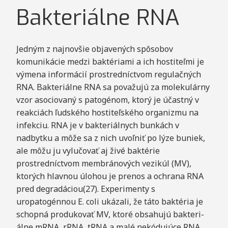
Bakteriálne RNA
Jedným z najnovšie objavených spôsobov
komunikácie medzi baktériami a ich hostiteľmi je
výmena informácií prostredníctvom regulačných
RNA. Bakteriálne RNA sa považujú za molekulárny
vzor asociovaný s patogénom, ktorý je účastný v
reakciách ľudského hostiteľského organizmu na
infekciu. RNA je v bakteriálnych bunkách v
nadbytku a môže sa z nich uvoľniť po lýze buniek,
ale môžu ju vylučovať aj živé baktérie
prostredníctvom membránových vezikúl (MV),
ktorých hlavnou úlohou je prenos a ochrana RNA
pred degradáciou(27). Experimenty s
uropatogénnou E. coli ukázali, že táto baktéria je
schopná produkovať MV, ktoré obsahujú bakteri-
álne mRNA, rRNA, tRNA a malé nekódujúce RNA.