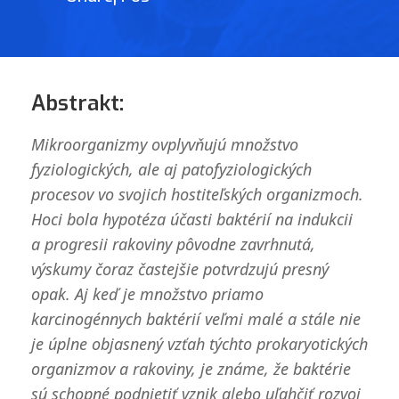
Abstrakt:
Mikroorganizmy ovplyvňujú množstvo
fyziologických, ale aj patofyziologických
procesov vo svojich hostiteľských organizmoch.
Hoci bola hypotéza účasti baktérií na indukcii
a progresii rakoviny pôvodne zavrhnutá,
výskumy čoraz častejšie potvrdzujú presný
opak. Aj keď je množstvo priamo
karcinogénnych baktérií veľmi malé a stále nie
je úplne objasnený vzťah týchto prokaryotických
organizmov a rakoviny, je známe, že baktérie
sú schopné podnietiť vznik alebo uľahčiť rozvoj