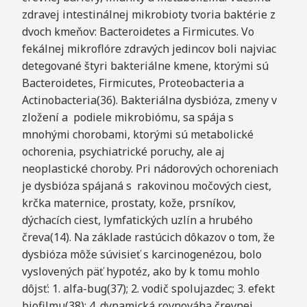
zdravej intestinálnej mikrobioty tvoria baktérie z
dvoch kmeňov: Bacteroidetes a Firmicutes. Vo
fekálnej mikroflóre zdravých jedincov boli najviac
detegované štyri bakteriálne kmene, ktorými sú
Bacteroidetes, Firmicutes, Proteobacteria a
Actinobacteria(36). Bakteriálna dysbióza, zmeny v
zložení a podiele mikrobiómu, sa spája s
mnohými chorobami, ktorými sú metabolické
ochorenia, psychiatrické poruchy, ale aj
neoplastické choroby. Pri nádorových ochoreniach
je dysbióza spájaná s rakovinou močových ciest,
krčka maternice, prostaty, kože, prsníkov,
dýchacích ciest, lymfatických uzlín a hrubého
čreva(14). Na základe rastúcich dôkazov o tom, že
dysbióza môže súvisieť s karcinogenézou, bolo
vyslovených päť hypotéz, ako by k tomu mohlo
dôjsť: 1. alfa-bug(37); 2. vodič spolujazdec; 3. efekt
biofilmu(38); 4. dynamická rovnováha črevnej