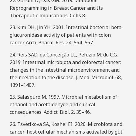
22. Gandhi N, Das GM. 2019. Metabolic
Reprogramming in Breast Cancer and Its
Therapeutic Implications. Cells 8.
23. Kim DH, Jin YH. 2001. Intestinal bacterial beta-
glucuronidase activity of patients with colon
cancer. Arch. Pharm. Res. 24, 564–567.
24. Reis SAD, da Conceição LL, Peluzio M. do C.G.
2019. Intestinal microbiota and colorectal cancer:
changes in the intestinal microenvironment and
their relation to the disease. J. Med. Microbiol. 68,
1391–1407.
25. Salaspuro M. 1997. Microbial metabolism of
ethanol and acetaldehyde and clinical
consequences. Addict. Biol. 2, 35–46.
26. Tsvetikova SA, Koshel EI. 2020. Microbiota and
cancer: host cellular mechanisms activated by gut