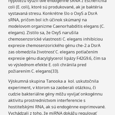
hypotézu využil dve endogénne sRNA z Escherichia
coli (E. coli), ktoré sú produkované, ak je baktéria
vystavaná stresu. Konkrétne šlo o OxyS a DsrA
sRNA, pričom bol ich účinok skúmaný na
modelovom organizme Caenorhabditis elegans (C.
elegans). Zistilo sa, že OxyS narušila
chemosenzorické vlastnosti C. elegans inhibíciou
expresie chemosenzorického génu che-2 a DsrA
zas obmedzila životnosť C. elegans potlačením
expresie génu diacylglycerol lipázy F42G9.6, čím sa
vo výslednom efekte E. coli chránila pred
požiarením C. elegans(33).
Výskumná skupina Tanooka a kol. uskutočnila
experiment, v ktorom sa zaoberali otázkou, či
cudzie bakteriálne gény môžu vyvíjať onkogénnu
aktivitu prostredníctvom interferencie s
hostiteľskými RNA, ak sú endogénne exprimované.
Vychádzali z toho, že miRNA dokážu regulovať