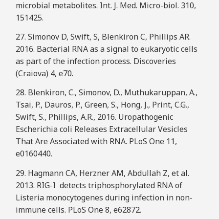
microbial metabolites. Int. J. Med. Micro-biol. 310,
151425.
27. Simonov D, Swift, S, Blenkiron C, Phillips AR.
2016. Bacterial RNA as a signal to eukaryotic cells
as part of the infection process. Discoveries
(Craiova) 4, e70.
28. Blenkiron, C., Simonov, D., Muthukaruppan, A.,
Tsai, P., Dauros, P., Green, S., Hong, J., Print, C.G.,
Swift, S., Phillips, A.R., 2016. Uropathogenic
Escherichia coli Releases Extracellular Vesicles
That Are Associated with RNA. PLoS One 11,
e0160440.
29. Hagmann CA, Herzner AM, Abdullah Z, et al.
2013. RIG-I detects triphosphorylated RNA of
Listeria monocytogenes during infection in non-
immune cells. PLoS One 8, e62872.