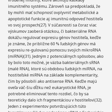
imunitného systému. Zároveň sa predpokladá, že
by mohli mať schopnosť ovplyvniť metabolické a
apoptotické funkcie aj imunitnú odpoveď hostiteľa
vo svoj prospech(27). V súčasnosti sa čoraz viac
výskumov zaoberá otázkou, či bakteriálne RNA
dokážu regulovať expresiu génov hostiteľa, keďže
je známe, že približne 60 % ľudských génov má
expresiu re-gulovanú pomocou svojich mikroRNA
(miRNA)(31). Jedným z potenciálnych spôsobov, ako
by bolo toto možné, je väzba bakteriálnych sRNA
(malé RNA), ktoré sú obdobou ľudských miRNA, na
hostiteľské miRNA na základe komplementarity,
čím by pôsobili ako antisense RNA. Keďže majú
oveľa väč-šiu dĺžku než eukaryotické RNA, je
potrebné eliminovať tento rozdiel, čo by sa
teoreticky dalo ich fragmentáciou v hostiteľovi(32).
Jeden z experimentov potvrdzujúcich túto