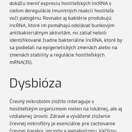
dokážu meniť expresiu hostiteľských lncRNA s
cieľom deregulácie imunitných reakcií hostiteľa
voči patogénu. Rovnako aj baktérie produkujú
lncRNA, ktoré im pomáhajú odolávať bunkovým
antibakteriálnym aktivitám, no zatiaľ neboli
identifikované žiadne bakteriálne lncRNA, ktoré by
sa podieľali na epigenetických zmenách alebo na
zmenách stability a regulácie hostiteľských
mRNA(35).
Dysbióza
Črevný mikrobióm zložito interaguje s
hostiteľským organizmom nielen na lokálnej, ale aj
vzdialenej úrovni. Zdravé a vyvážené zloženie
črevnej mikroflóry je esenciálne pre zachovanie
črevnej bariéry, imunity a metabolizmu. Väčšinu