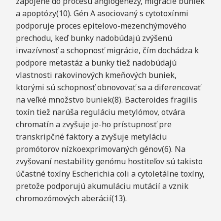
zapojené do procesu angiogenézy, migrácie buniek
a apoptózy(10). Gén A asociovaný s cytotoxínmi
podporuje proces epitelovo-mezenchýmového
prechodu, keď bunky nadobúdajú zvýšenú
invazívnosť a schopnosť migrácie, čím dochádza k
podpore metastáz a bunky tiež nadobúdajú
vlastnosti rakovinových kmeňových buniek,
ktorými sú schopnosť obnovovať sa a diferencovať
na veľké množstvo buniek(8). Bacteroides fragilis
toxín tiež narúša reguláciu metylómov, otvára
chromatín a zvyšuje je-ho prístupnosť pre
transkripčné faktory a zvyšuje metyláciu
promótorov nízkoexprimovaných génov(6). Na
zvyšovaní nestability genómu hostiteľov sú takisto
účastné toxíny Escherichia coli a cytoletálne toxíny,
pretože podporujú akumuláciu mutácií a vznik
chromozómových aberácií(13).