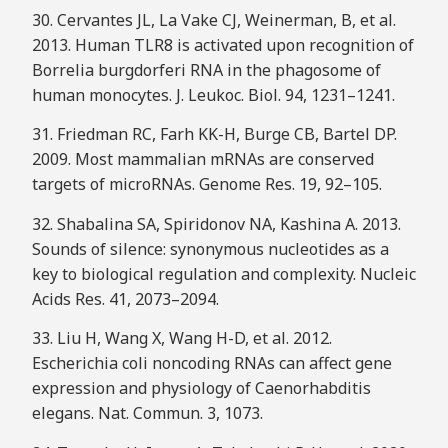
30. Cervantes JL, La Vake CJ, Weinerman, B, et al.
2013. Human TLR8 is activated upon recognition of
Borrelia burgdorferi RNA in the phagosome of
human monocytes. J. Leukoc. Biol. 94, 1231–1241.
31. Friedman RC, Farh KK-H, Burge CB, Bartel DP.
2009. Most mammalian mRNAs are conserved
targets of microRNAs. Genome Res. 19, 92–105.
32. Shabalina SA, Spiridonov NA, Kashina A. 2013.
Sounds of silence: synonymous nucleotides as a
key to biological regulation and complexity. Nucleic
Acids Res. 41, 2073–2094.
33. Liu H, Wang X, Wang H-D, et al. 2012.
Escherichia coli noncoding RNAs can affect gene
expression and physiology of Caenorhabditis
elegans. Nat. Commun. 3, 1073.