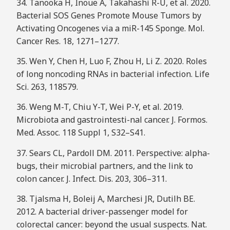
34. Tanooka H, Inoue A, Takahashi R-U, et al. 2020.
Bacterial SOS Genes Promote Mouse Tumors by
Activating Oncogenes via a miR-145 Sponge. Mol.
Cancer Res. 18, 1271–1277.
35. Wen Y, Chen H, Luo F, Zhou H, Li Z. 2020. Roles
of long noncoding RNAs in bacterial infection. Life
Sci. 263, 118579.
36. Weng M-T, Chiu Y-T, Wei P-Y, et al. 2019.
Microbiota and gastrointesti-nal cancer. J. Formos.
Med. Assoc. 118 Suppl 1, S32–S41.
37. Sears CL, Pardoll DM. 2011. Perspective: alpha-
bugs, their microbial partners, and the link to
colon cancer. J. Infect. Dis. 203, 306–311.
38. Tjalsma H, Boleij A, Marchesi JR, Dutilh BE.
2012. A bacterial driver-passenger model for
colorectal cancer: beyond the usual suspects. Nat.