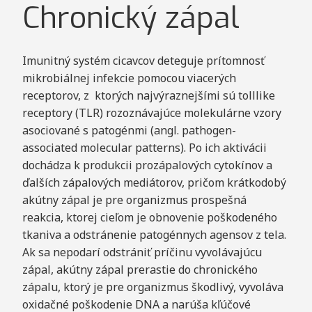
Chronický zápal
Imunitný systém cicavcov deteguje prítomnosť
mikrobiálnej infekcie pomocou viacerých
receptorov, z ktorých najvýraznejšími sú tolllike
receptory (TLR) rozoznávajúce molekulárne vzory
asociované s patogénmi (angl. pathogen-
associated molecular patterns). Po ich aktivácii
dochádza k produkcii prozápalových cytokínov a
ďalších zápalových mediátorov, pričom krátkodobý
akútny zápal je pre organizmus prospešná
reakcia, ktorej cieľom je obnovenie poškodeného
tkaniva a odstránenie patogénnych agensov z tela.
Ak sa nepodarí odstrániť príčinu vyvolávajúcu
zápal, akútny zápal prerastie do chronického
zápalu, ktorý je pre organizmus škodlivý, vyvoláva
oxidačné poškodenie DNA a narúša kľúčové