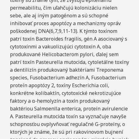
toxíny sú známe tým, že zvyšujú epiteliálnu
permeabilitu, čím uľahčujú kolonizáciu nielen
sebe, ale aj iným patogénom a sú schopné
inhibovať proces apoptózy a mechanizmy opráv
poškodenej DNA(6,7,9,11-13). K týmto toxínom
patrí toxín Bacteroides fragilis, gén A asociovaný s
cytotoxínmi a vakuolizujúci cytotoxín A, oba
produkované Helicobacterom pylori, ďalej sem
patrí toxín Pasteurella mutocida, cytoletálne toxíny
a dentilizín produkovaný baktériami Treponema
species, Fusobacterium adhezín A, Fusobacterium
proteín apoptózy 2, toxíny Escherichia coli,
konkrétne kolibaktín, cytotoxické nekrotizujúce
faktory a α-hemolyzín a toxín produkovaný
baktériou Salmoenlla enterica, proteín avirulencie
A. Pasteurella mutocida toxín sa vyznačuje navyše
schopnosťou ovplyvňovať regulačné G-proteíny, o
ktorých je známe, že sú pri rakovinovom bujnení