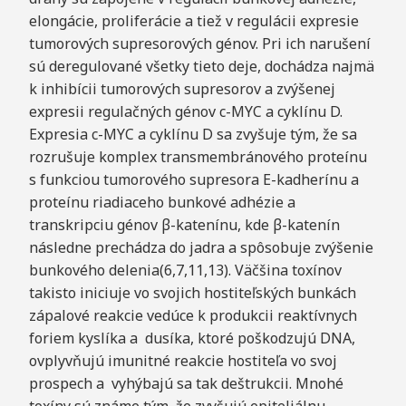
elongácie, proliferácie a tiež v regulácii expresie
tumorových supresorových génov. Pri ich narušení
sú deregulované všetky tieto deje, dochádza najmä
k inhibícii tumorových supresorov a zvýšenej
expresii regulačných génov c-MYC a cyklínu D.
Expresia c-MYC a cyklínu D sa zvyšuje tým, že sa
rozrušuje komplex transmembránového proteínu
s funkciou tumorového supresora E-kadherínu a
proteínu riadiaceho bunkové adhézie a
transkripciu génov β-katenínu, kde β-katenín
následne prechádza do jadra a spôsobuje zvýšenie
bunkového delenia(6,7,11,13). Väčšina toxínov
takisto iniciuje vo svojich hostiteľských bunkách
zápalové reakcie vedúce k produkcii reaktívnych
foriem kyslíka a dusíka, ktoré poškodzujú DNA,
ovplyvňujú imunitné reakcie hostiteľa vo svoj
prospech a vyhýbajú sa tak deštrukcii. Mnohé