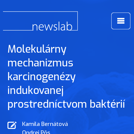
Molekulárny
mechanizmus
karcinogenézy
indukovanej
prostredníctvom baktérií
Kamila Bernátová
Ondrej Pös