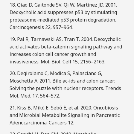
18. Qiao D, Gaitonde SV, Qi W, Martinez JD. 2001.
Deoxycholic acid suppresses p53 by stimulating
proteasome-mediated p53 protein degradation.
Carcinogenesis 22, 957–964.
19. Pai R, Tarnawski AS, Tran T. 2004. Deoxycholic
acid activates beta-catenin signaling pathway and
increases colon cell cancer growth and
invasiveness. Mol. Biol. Cell 15, 2156–2163.
20. Degirolamo C, Modica S, Palasciano G,
Moschetta A. 2011. Bile ac-ids and colon cancer:
Solving the puzzle with nuclear receptors. Trends
Mol. Med. 17, 564–572.
21. Kiss B, Mikó E, Sebő É, et al. 2020. Oncobiosis
and Microbial Metabolite Signaling in Pancreatic
Adenocarcinoma. Cancers 12.