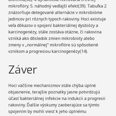
mikroflóry; 5. náhodný vedľajší efekt(39). Tabuľka 2
znázorňuje detegované alternácie v mikrobióme
jedincov pri rôznych typoch rakoviny. Hoci existuje
veľa dôkazov o spojení bakteriálnej dysbiózy a
karcinogenézy, stále zostáva otázne, či rakovina
vzniká ako dôsledok zmien mikrobioty alebo
zmeny v „normálnej“ mikroflóre sú spôsobené
vznikom a progresiou karcinogenézy(14).
Záver
Hoci väčšine mechanizmov stále chýba úplné
objasnenie, terajšie poznatky jasne potvrdzujú
účasť bakteriálnej infekcie na indukcii a progresii
rakoviny. Ďalšie výskumy zaoberajúce sa týmto
spojením by mohli viesť k jeho úplnému