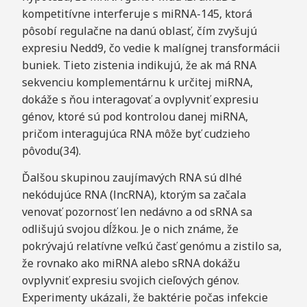
kompetitívne interferuje s miRNA-145, ktorá
pôsobí regulačne na danú oblasť, čím zvyšujú
expresiu Nedd9, čo vedie k malígnej transformácii
buniek. Tieto zistenia indikujú, že ak má RNA
sekvenciu komplementárnu k určitej miRNA,
dokáže s ňou interagovať a ovplyvniť expresiu
génov, ktoré sú pod kontrolou danej miRNA,
pričom interagujúca RNA môže byť cudzieho
pôvodu(34).
Ďalšou skupinou zaujímavých RNA sú dlhé
nekódujúce RNA (lncRNA), ktorým sa začala
venovať pozornosť len nedávno a od sRNA sa
odlišujú svojou dĺžkou. Je o nich známe, že
pokrývajú relatívne veľkú časť genómu a zistilo sa,
že rovnako ako miRNA alebo sRNA dokážu
ovplyvniť expresiu svojich cieľových génov.
Experimenty ukázali, že baktérie počas infekcie