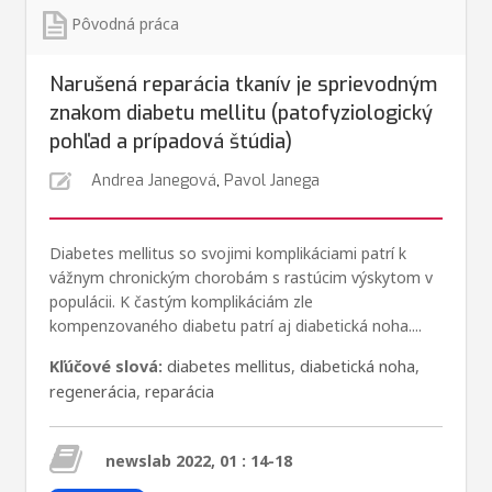
Pôvodná práca
Narušená reparácia tkanív je sprievodným
znakom diabetu mellitu (patofyziologický
pohľad a prípadová štúdia)
Andrea Janegová
,
Pavol Janega
Diabetes mellitus so svojimi komplikáciami patrí k
vážnym chronickým chorobám s rastúcim výskytom v
populácii. K častým komplikáciám zle
kompenzovaného diabetu patrí aj diabetická noha....
Kľúčové slová:
diabetes mellitus
,
diabetická noha
,
regenerácia
,
reparácia
newslab 2022, 01 : 14-18