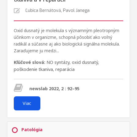
Ľubica Bernátová
,
Pavol Janega
Oxid dusnatý je molekula s významným pleotropným
účinkom v organizme, schopná pôsobiť ako voľný
radikál a súčasne aj ako biologická signálna molekula.
Zaraďujeme ju medzi...
Kľúčové slová:
NO syntázy
,
oxid dusnatý
,
poškodenie tkaniva
,
reparácia
newslab 2022, 2 : 92–95
Viac
Patológia