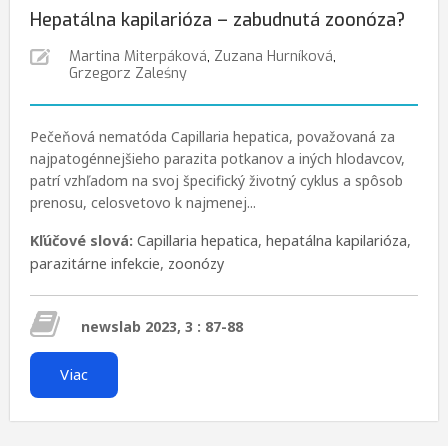
Hepatálna kapilarióza – zabudnutá zoonóza?
Martina Miterpáková
,
Zuzana Hurníková
,
Grzegorz Zaleśny
Pečeňová nematóda Capillaria hepatica, považovaná za
najpatogénnejšieho parazita potkanov a iných hlodavcov,
patrí vzhľadom na svoj špecifický životný cyklus a spôsob
prenosu, celosvetovo k najmenej...
Kľúčové slová:
Capillaria hepatica
,
hepatálna kapilarióza
,
parazitárne infekcie
,
zoonózy
newslab 2023, 3 : 87-88
Viac