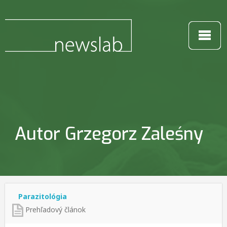
Autor Grzegorz Zaleśny
Parazitológia
Prehľadový článok