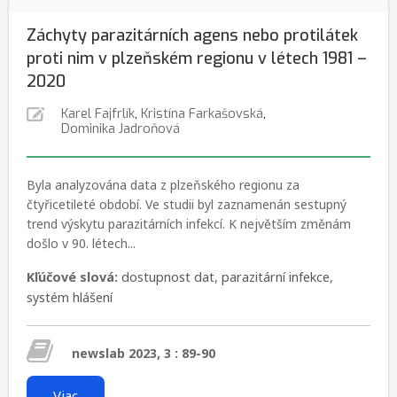
Záchyty parazitárních agens nebo protilátek
proti nim v plzeňském regionu v létech 1981 –
2020
Karel Fajfrlík
,
Kristína Farkašovská
,
Dominika Jadroňová
Byla analyzována data z plzeňského regionu za
čtyřicetileté období. Ve studii byl zaznamenán sestupný
trend výskytu parazitárních infekcí. K největším změnám
došlo v 90. létech...
Kľúčové slová:
dostupnost dat
,
parazitární infekce
,
systém hlášení
newslab 2023, 3 : 89-90
Viac