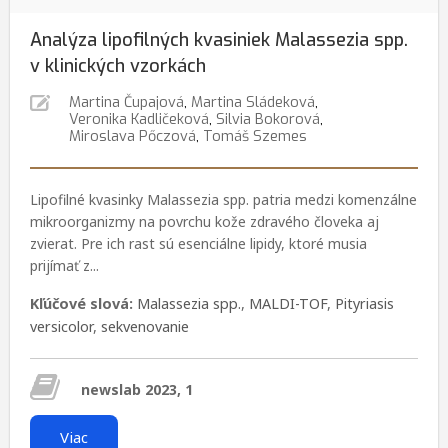
Analýza lipofilných kvasiniek Malassezia spp.
v klinických vzorkách
Martina Čupajová
,
Martina Sládeková
,
Veronika Kadličeková
,
Silvia Bokorová
,
Miroslava Pőczová
,
Tomáš Szemes
Lipofilné kvasinky Malassezia spp. patria medzi komenzálne
mikroorganizmy na povrchu kože zdravého človeka aj
zvierat. Pre ich rast sú esenciálne lipidy, ktoré musia
prijímať z...
Kľúčové slová:
Malassezia spp.
,
MALDI-TOF
,
Pityriasis
versicolor
,
sekvenovanie
newslab 2023, 1
Viac