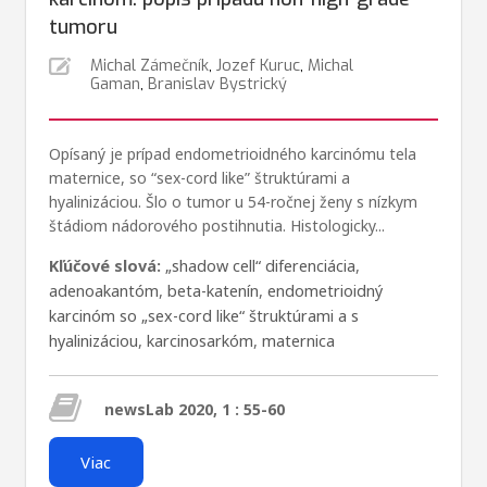
tumoru
Michal Zámečník
,
Jozef Kuruc
,
Michal
Gaman
,
Branislav Bystrický
Opísaný je prípad endometrioidného karcinómu tela
maternice, so “sex-cord like” štruktúrami a
hyalinizáciou. Šlo o tumor u 54-ročnej ženy s nízkym
štádiom nádorového postihnutia. Histologicky...
Kľúčové slová:
„shadow cell“ diferenciácia
,
adenoakantóm
,
beta-katenín
,
endometrioidný
karcinóm so „sex-cord like“ štruktúrami a s
hyalinizáciou
,
karcinosarkóm
,
maternica
newsLab 2020, 1 : 55-60
Viac