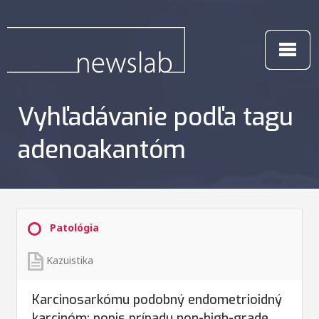
Vyhľadávanie podľa tagu
adenoakantóm
Patológia
Kazuistika
Karcinosarkómu podobný endometrioidný
karcinóm: popis prípadu non-high-grade