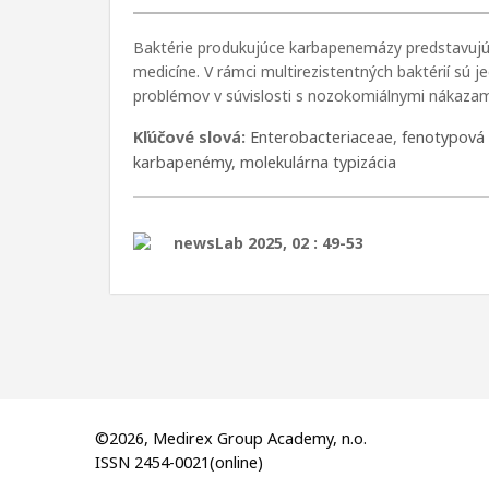
Baktérie produkujúce karbapenemázy predstavujú
medicíne. V rámci multirezistentných baktérií sú 
problémov v súvislosti s nozokomiálnymi nákazami.
Kľúčové slová:
Enterobacteriaceae
,
fenotypová 
karbapenémy
,
molekulárna typizácia
newsLab 2025, 02 : 49-53
©2026, Medirex Group Academy, n.o.
ISSN 2454-0021(online)