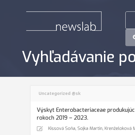
Vyhľadávanie po
Uncategorized @sk
Výskyt Enterobacteriaceae produkujú
rokoch 2019 – 2023.
Kissová Soňa
,
Sojka Martin
,
Krenželoková 