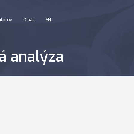
utorov
O nás
EN
á analýza