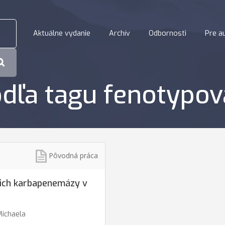
Aktuálne vydanie
Archív
Odbornosti
Pre a
dľa tagu fenotypov
Pôvodná práca
cich karbapenemázy v
Michaela