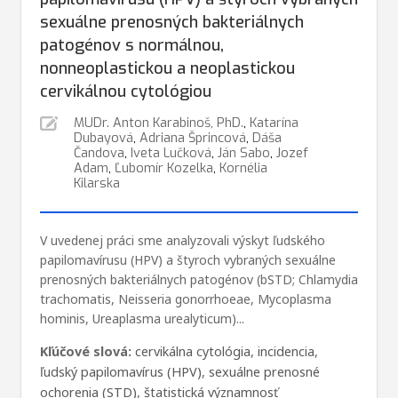
sexuálne prenosných bakteriálnych
patogénov s normálnou,
nonneoplastickou a neoplastickou
cervikálnou cytológiou
MUDr. Anton Karabinoš, PhD.
,
Katarína
Dubayová
,
Adriana Šprincová
,
Dáša
Čandova
,
Iveta Lučková
,
Ján Sabo
,
Jozef
Adam
,
Ľubomír Kozelka
,
Kornélia
Kilarska
V uvedenej práci sme analyzovali výskyt ľudského
papilomavírusu (HPV) a štyroch vybraných sexuálne
prenosných bakteriálnych patogénov (bSTD; Chlamydia
trachomatis, Neisseria gonorrhoeae, Mycoplasma
hominis, Ureaplasma urealyticum)...
Kľúčové slová:
cervikálna cytológia
,
incidencia
,
ľudský papilomavírus (HPV)
,
sexuálne prenosné
ochorenia (STD)
,
štatistická významnosť