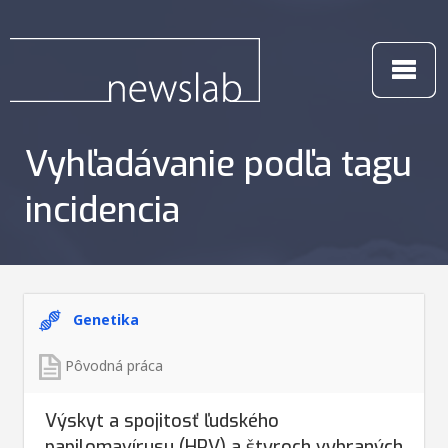
Vyhľadávanie podľa tagu
incidencia
Genetika
Pôvodná práca
Výskyt a spojitosť ľudského
papilomavírusu (HPV) a štyroch vybraných