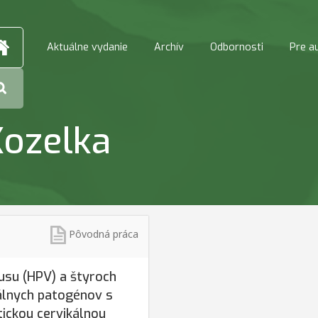
Aktuálne vydanie
Archív
Odbornosti
Pre a
Kozelka
Pôvodná práca
usu (HPV) a štyroch
álnych patogénov s
ickou cervikálnou