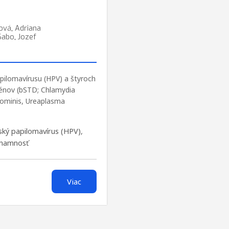
ová
,
Adriana
Sabo
,
Jozef
apilomavírusu (HPV) a štyroch
génov (bSTD; Chlamydia
ominis, Ureaplasma
ský papilomavírus (HPV)
,
ýznamnosť
Viac