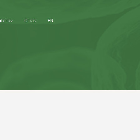
utorov
O nás
EN