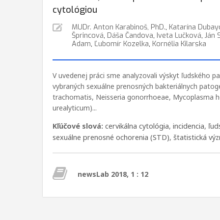
cytológiou
MUDr. Anton Karabinoš, PhD.
,
Katarína Dubay
Šprincová
,
Dáša Čandova
,
Iveta Lučková
,
Ján 
Adam
,
Ľubomír Kozelka
,
Kornélia Kilarska
V uvedenej práci sme analyzovali výskyt ľudského p
vybraných sexuálne prenosných bakteriálnych pato
trachomatis, Neisseria gonorrhoeae, Mycoplasma h
urealyticum)...
Kľúčové slová:
cervikálna cytológia
,
incidencia
,
ľud
sexuálne prenosné ochorenia (STD)
,
štatistická v
newsLab 2018, 1 : 12