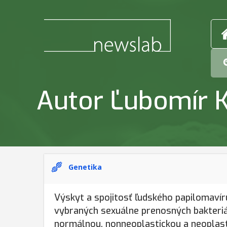
Autor Ľubomír 
Genetika
Výskyt a spojitosť ľudského papilomavír
vybraných sexuálne prenosných bakteri
normálnou, nonneoplastickou a neoplast