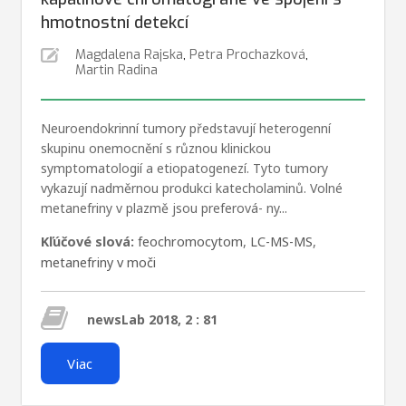
hmotnostní detekcí
Magdalena Rajska
,
Petra Prochazková
,
Martin Radina
Neuroendokrinní tumory představují heterogenní
skupinu onemocnění s různou klinickou
symptomatologií a etiopatogenezí. Tyto tumory
vykazují nadměrnou produkci katecholaminů. Volné
metanefriny v plazmě jsou preferová- ny...
Kľúčové slová:
feochromocytom
,
LC-MS-MS
,
metanefriny v moči
newsLab 2018, 2 : 81
Viac