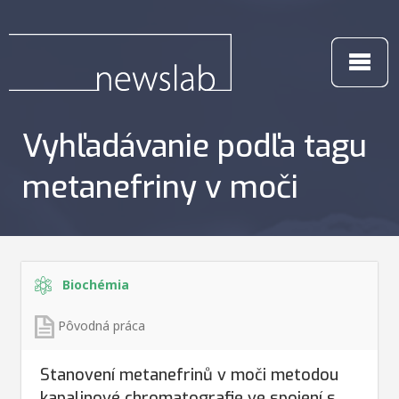
Vyhľadávanie podľa tagu
metanefriny v moči
Biochémia
Pôvodná práca
Stanovení metanefrinů v moči metodou
kapalinové chromatografie ve spojení s