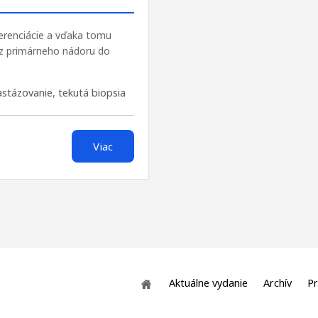
erenciácie a vďaka tomu
 z primárneho nádoru do
stázovanie
,
tekutá biopsia
Viac
Aktuálne vydanie
Archív
Pr