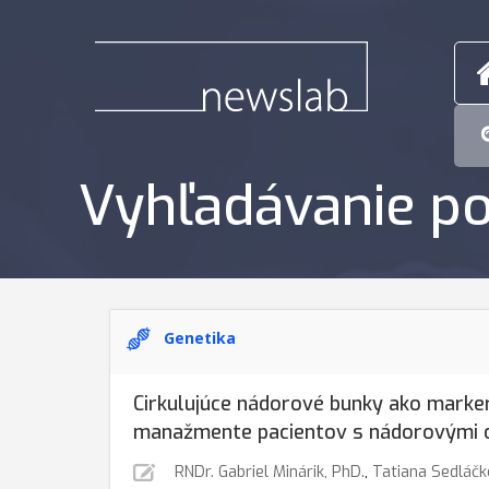
Vyhľadávanie po
Genetika
Cirkulujúce nádorové bunky ako marker
manažmente pacientov s nádorovými 
RNDr. Gabriel Minárik, PhD.
,
Tatiana Sedláč