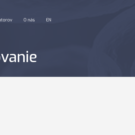
utorov
O nás
EN
vanie