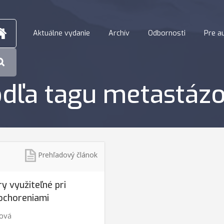
Aktuálne vydanie
Archív
Odbornosti
Pre a
dľa tagu metastázo
Prehľadový článok
y využiteľné pri
ochoreniami
ková