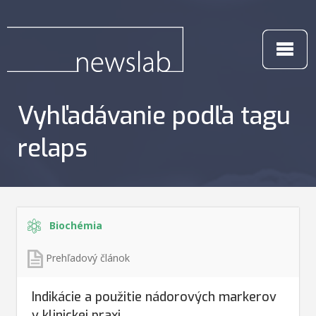
Vyhľadávanie podľa tagu
relaps
Biochémia
Prehľadový článok
Indikácie a použitie nádorových markerov
v klinickej praxi