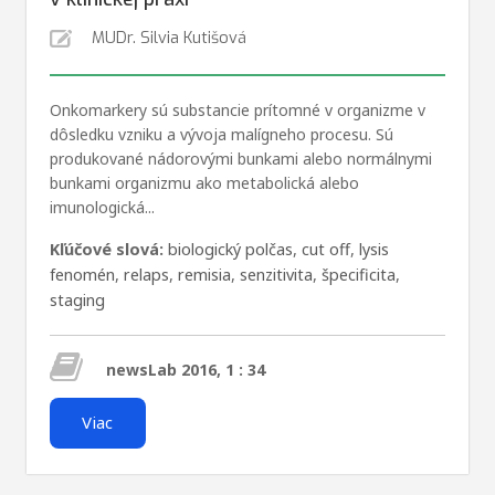
MUDr. Silvia Kutišová
Onkomarkery sú substancie prítomné v organizme v
dôsledku vzniku a vývoja malígneho procesu. Sú
produkované nádorovými bunkami alebo normálnymi
bunkami organizmu ako metabolická alebo
imunologická...
Kľúčové slová:
biologický polčas
,
cut off
,
lysis
fenomén
,
relaps
,
remisia
,
senzitivita
,
špecificita
,
staging
newsLab 2016, 1 : 34
Viac