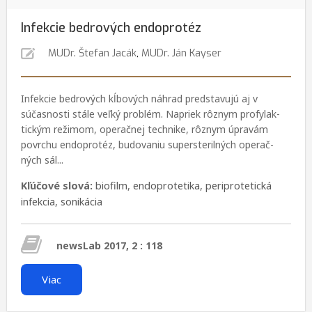
Infekcie bedrových endoprotéz
MUDr. Štefan Jacák
,
MUDr. Ján Kayser
Infekcie bedrových kĺbových náhrad predstavujú aj v
súčasnosti stále veľký problém. Napriek rôznym profylak­
tickým režimom, operačnej technike, rôznym úpravám
povrchu endoprotéz, budovaniu supersterilných operač­
ných sál...
Kľúčové slová:
biofilm
,
endoprotetika
,
periprotetická
infekcia
,
sonikácia
newsLab 2017, 2 : 118
Viac