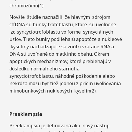
chromozómu(1).
Novšie štúdie naznačili, že hlavným zdrojom
cffDNA sú bunky trofoblastu, ktoré sú uvoľnené
zo syncyciotrofoblastu vo forme syncyciálnych
uzlov. Tieto bunky podliehajú apoptóze a nukleové
kyseliny nachádzajúce sa vnútri vrátane RNA a
DNA sú uvoľnené do matkinho obehu. Okrem
apoptických mechanizmov, ktoré prebiehajú v
dôsledku normálneho starnutia
syncyciotrofoblastu, náhodné poškodenie alebo
nekróza môžu byť tiež jednou z príčin uvoľňovania
mimobunkových nukleových kyselín(2).
Preeklampsia
Preeklampsia je definovaná ako nový nástup