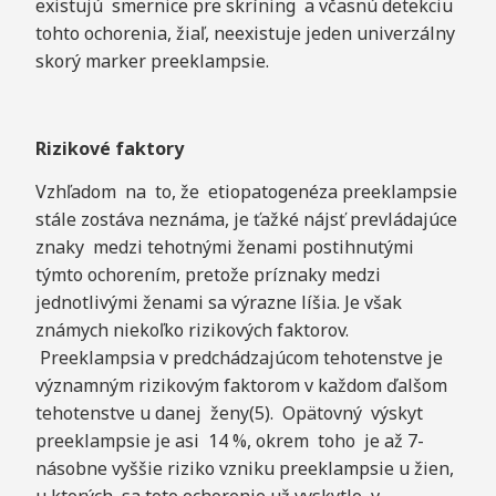
existujú smernice pre skríning a včasnú detekciu
tohto ochorenia, žiaľ, neexistuje jeden univerzálny
skorý marker preeklampsie.
Rizikové
faktory
Vzhľadom na to, že etiopatogenéza preeklampsie
stále zostáva neznáma, je ťažké nájsť prevládajúce
znaky medzi tehotnými ženami postihnutými
týmto ochorením, pretože príznaky medzi
jednotlivými ženami sa výrazne líšia. Je však
známych niekoľko rizikových faktorov.
Preeklampsia v predchádzajúcom tehotenstve je
významným rizikovým faktorom v každom ďalšom
tehotenstve u danej ženy(5). Opätovný výskyt
preeklampsie je asi 14 %, okrem toho je až 7-
násobne vyššie riziko vzniku preeklampsie u žien,