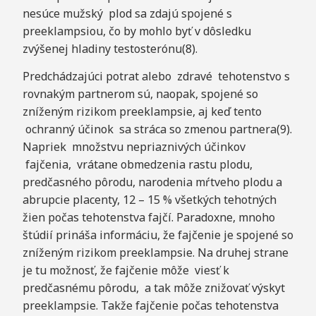
nesúce mužský plod sa zdajú spojené s
preeklampsiou, čo by mohlo byť v dôsledku
zvýšenej hladiny testosterónu(8).
Predchádzajúci potrat alebo zdravé tehotenstvo s
rovnakým partnerom sú, naopak, spojené so
zníženým rizikom preeklampsie, aj keď tento
ochranný účinok sa stráca so zmenou partnera(9).
Napriek množstvu nepriaznivých účinkov
fajčenia, vrátane obmedzenia rastu plodu,
predčasného pôrodu, narodenia mŕtveho plodu a
abrupcie placenty, 12 – 15 % všetkých tehotných
žien počas tehotenstva fajčí. Paradoxne, mnoho
štúdií prináša informáciu, že fajčenie je spojené so
zníženým rizikom preeklampsie. Na druhej strane
je tu možnosť, že fajčenie môže viesť k
predčasnému pôrodu, a tak môže znižovať výskyt
preeklampsie. Takže fajčenie počas tehotenstva