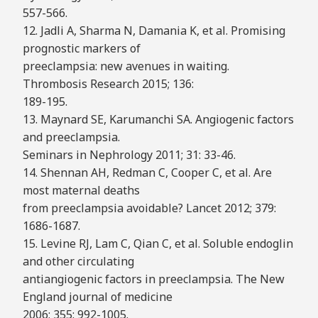
557-566.
12. Jadli A, Sharma N, Damania K, et al. Promising
prognostic markers of
preeclampsia: new avenues in waiting.
Thrombosis Research 2015; 136:
189-195.
13. Maynard SE, Karumanchi SA. Angiogenic factors
and preeclampsia.
Seminars in Nephrology 2011; 31: 33-46.
14. Shennan AH, Redman C, Cooper C, et al. Are
most maternal deaths
from preeclampsia avoidable? Lancet 2012; 379:
1686-1687.
15. Levine RJ, Lam C, Qian C, et al. Soluble endoglin
and other circulating
antiangiogenic factors in preeclampsia. The New
England journal of medicine
2006; 355: 992-1005.