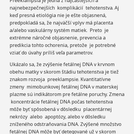
Preeklampsia je jedna z najčastejších a
najnebezpečnejších komplikácií tehotenstva. Aj
keď presná etiológia nie je ešte objasnená,
predpokladá sa, že najväčší vplyv má placenta
a/alebo vaskulárny systém matiek. Preto je
extrémne náročné objasnenie, prevencia a
predikcia tohto ochorenia, pretože je potrebné
vziať do úvahy príliš veľa parametrov.
Ukázalo sa, že zvýšenie fetálnej DNA v krvnom
obehu matky v skorom štádiu tehotenstva je tiež
znakom rozvoja preeklampsie. Kvantitatívne
zmeny mimobunkovej fetálnej DNA v materskej
plazme sú indikátorom pre fetálne poruchy. Zmena
koncentrácie fetálnej DNA počas tehotenstva
môže byť spôsobená v dôsledku placentárnej
nekrózy alebo apoptózy, alebo v dôsledku
zníženého odstraňovania DNA. Zvýšené množstvo
fetálnej DNA môže byť detegované už v skorom