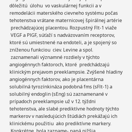
dôležitú úlohu vo vaskulárnej funkcii a v
remodelácii materského cievneho systému počas
tehotenstva vrátane maternicovej špirálnej artérie
prechádzajúcej placentou. Rozpustný Flt-1 viaže
VEGF a PlGF, súťaží s nadväzovaním receptorov,
ktoré sú umiestnené na endoteli, a je spojený so
zníženou funkciou ciev. Levine a spol.
zaznamenali významné rozdiely v týchto
angiogénnych faktoroch, ktoré predchádzajú
klinickým prejavom preeklampsie. Zvýšené hladiny
angiogénnych faktorov, ako je placentárna
solubilná tyrozínkináza podobná fms (sFlt-1) a
solubilný endoglin (sEng) sú zaznamenané v
prípadoch preeklampsie už v 12. týždni
tehotenstva, ale slabé prediktívne hodnoty týchto
markerov v nasledujúcich štúdiách prekážajú ich
klinickému použitiu ako prediktívne markery.
Konkrétne bola zazname- naná nižšia