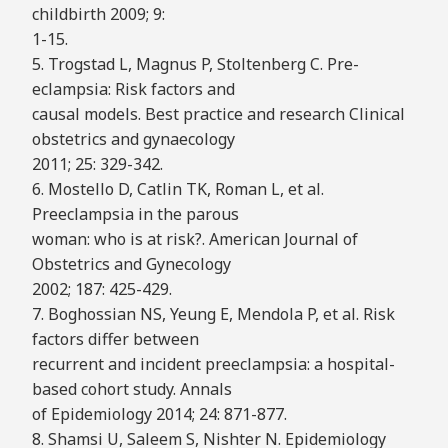
childbirth 2009; 9:
1-15.
5. Trogstad L, Magnus P, Stoltenberg C. Pre-
eclampsia: Risk factors and
causal models. Best practice and research Clinical
obstetrics and gynaecology
2011; 25: 329-342.
6. Mostello D, Catlin TK, Roman L, et al.
Preeclampsia in the parous
woman: who is at risk?. American Journal of
Obstetrics and Gynecology
2002; 187: 425-429.
7. Boghossian NS, Yeung E, Mendola P, et al. Risk
factors differ between
recurrent and incident preeclampsia: a hospital-
based cohort study. Annals
of Epidemiology 2014; 24: 871-877.
8. Shamsi U, Saleem S, Nishter N. Epidemiology