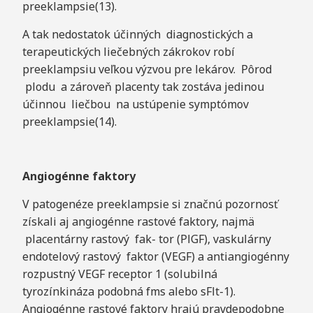
preeklampsie(13).
A tak nedostatok účinných diagnostických a
terapeutických liečebných zákrokov robí
preeklampsiu veľkou výzvou pre lekárov. Pôrod
plodu a zároveň placenty tak zostáva jedinou
účinnou liečbou na ustúpenie symptómov
preeklampsie(14).
A
ngiogénne
faktory
V patogenéze preeklampsie si značnú pozornosť
získali aj angiogénne rastové faktory, najmä
placentárny rastový fak- tor (PlGF), vaskulárny
endotelový rastový faktor (VEGF) a antiangiogénny
rozpustný VEGF receptor 1 (solubilná
tyrozínkináza podobná fms alebo sFlt-1).
Angiogénne rastové faktory hrajú pravdepodobne