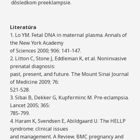
dôsledkom preeklampsie.
Literatúra
1. Lo YM. Fetal DNA in maternal plasma. Annals of
the New York Academy
of Sciences 2000; 906: 141-147.
2. Litton C, Stone J, Eddleman K, et al. Noninvasive
prenatal diagnosis:
past, present, and future. The Mount Sinai Journal
of Medicine 2009; 76:
521-528.
3. Sibai B, Dekker G, Kupferminc M. Pre-eclampsia.
Lancet 2005; 365:
785-799.
4. Haram K, Svendsen E, Abildgaard U. The HELLP
syndrome: clinical issues
and management. A Review. BMC pregnancy and