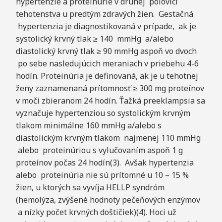
hypertenzie a proteinúrie v druhej polovici
tehotenstva u predtým zdravých žien. Gestačná
hypertenzia je diagnostikovaná v prípade, ak je
systolický krvný tlak ≥ 140 mmHg a/alebo
diastolický krvný tlak ≥ 90 mmHg aspoň vo dvoch
po sebe nasledujúcich meraniach v priebehu 4-6
hodín. Proteinúria je definovaná, ak je u tehotnej
ženy zaznamenaná prítomnosť ≥ 300 mg proteínov
v moči zbieranom 24 hodín. Ťažká preeklampsia sa
vyznačuje hypertenziou so systolickým krvným
tlakom minimálne 160 mmHg a/alebo s
diastolickým krvným tlakom najmenej 110 mmHg
alebo proteinúriou s vylučovaním aspoň 1 g
proteínov počas 24 hodín(3). Avšak hypertenzia
alebo proteinúria nie sú prítomné u 10 – 15 %
žien, u ktorých sa vyvíja HELLP syndróm
(hemolýza, zvýšené hodnoty pečeňových enzýmov
a nízky počet krvných doštičiek)(4). Hoci už