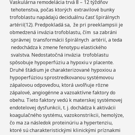
Vaskulárna remodelácia trvá 8 – 12 týždňov
tehotenstva, počas ktorých extravilové bunky
trofoblastu napádajú deciduálnu časť špirálnych
artérií(12). Predpokladá sa, že pri preeklampsii je
obmedzená invázia trofoblastu, čím sa zabráni
správnej transformácii špirálnych artérií, a teda
nedochádza k zmene fenotypu elastického
svalstva. Nedostatočná invázia trofoblastu
spôsobuje hypoperfúziu a hypoxiu v placente.
Druhé štádium je charakterizované hypoxiou a
hypoperfúziou sprostredkovanou systémovou
zápalovou odpoveďou, ktorá uvoľňuje rôzne
zápalové, angiogénne a vazoaktívne faktory do
obehu. Tieto faktory vedú k materskej systémovej
endotelovej dysfunkcii, t. j. dochádza k aktivácii
koagulačného systému, vazokonstrikcii, hemolýze,
čo ma za následok proteinúriu a hypertenziu,
ktoré sú charakteristickými klinickými príznakmi