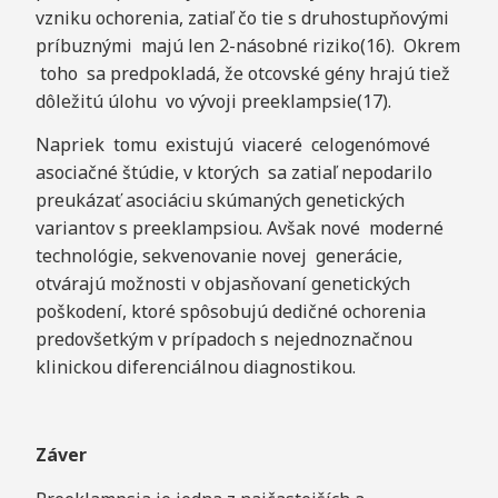
vzniku ochorenia, zatiaľ čo tie s druhostupňovými
príbuznými majú len 2-násobné riziko(16). Okrem
toho sa predpokladá, že otcovské gény hrajú tiež
dôležitú úlohu vo vývoji preeklampsie(17).
Napriek tomu existujú viaceré celogenómové
asociačné štúdie, v ktorých sa zatiaľ nepodarilo
preukázať asociáciu skúmaných genetických
variantov s preeklampsiou. Avšak nové moderné
technológie, sekvenovanie novej generácie,
otvárajú možnosti v objasňovaní genetických
poškodení, ktoré spôsobujú dedičné ochorenia
predovšetkým v prípadoch s nejednoznačnou
klinickou diferenciálnou diagnostikou.
Záver