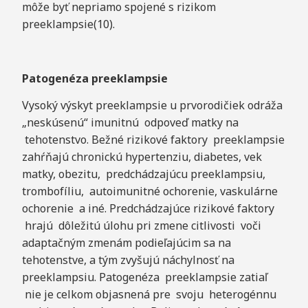
môže byť nepriamo spojené s rizikom
preeklampsie(10).
P
atogenéza
pr
eeklampsie
Vysoký výskyt preeklampsie u prvorodičiek odráža
„neskúsenú“ imunitnú odpoveď matky na
tehotenstvo. Bežné rizikové faktory preeklampsie
zahŕňajú chronickú hypertenziu, diabetes, vek
matky, obezitu, predchádzajúcu preeklampsiu,
trombofíliu, autoimunitné ochorenie, vaskulárne
ochorenie a iné. Predchádzajúce rizikové faktory
hrajú dôležitú úlohu pri zmene citlivosti voči
adaptačným zmenám podieľajúcim sa na
tehotenstve, a tým zvyšujú náchylnosť na
preeklampsiu. Patogenéza preeklampsie zatiaľ
nie je celkom objasnená pre svoju heterogénnu