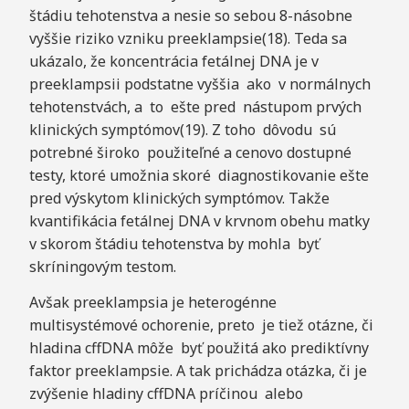
štádiu tehotenstva a nesie so sebou 8-násobne
vyššie riziko vzniku preeklampsie(18). Teda sa
ukázalo, že koncentrácia fetálnej DNA je v
preeklampsii podstatne vyššia ako v normálnych
tehotenstvách, a to ešte pred nástupom prvých
klinických symptómov(19). Z toho dôvodu sú
potrebné široko použiteľné a cenovo dostupné
testy, ktoré umožnia skoré diagnostikovanie ešte
pred výskytom klinických symptómov. Takže
kvantifikácia fetálnej DNA v krvnom obehu matky
v skorom štádiu tehotenstva by mohla byť
skríningovým testom.
Avšak preeklampsia je heterogénne
multisystémové ochorenie, preto je tiež otázne, či
hladina cffDNA môže byť použitá ako prediktívny
faktor preeklampsie. A tak prichádza otázka, či je
zvýšenie hladiny cffDNA príčinou alebo