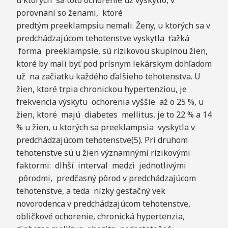
u ktorých sa toto ochorenie už vyskytlo, v
porovnaní so ženami, ktoré
predtým preeklampsiu nemali. Ženy, u ktorých sa v
predchádzajúcom tehotenstve vyskytla ťažká
forma preeklampsie, sú rizikovou skupinou žien,
ktoré by mali byť pod prísnym lekárskym dohľadom
už na začiatku každého ďalšieho tehotenstva. U
žien, ktoré trpia chronickou hypertenziou, je
frekvencia výskytu ochorenia vyššie až o 25 %, u
žien, ktoré majú diabetes mellitus, je to 22 % a 14
% u žien, u ktorých sa preeklampsia vyskytla v
predchádzajúcom tehotenstve(5). Pri druhom
tehotenstve sú u žien významnými rizikovými
faktormi: dlhší interval medzi jednotlivými
pôrodmi, predčasný pôrod v predchádzajúcom
tehotenstve, a teda nízky gestačný vek
novorodenca v predchádzajúcom tehotenstve,
obličkové ochorenie, chronická hypertenzia,