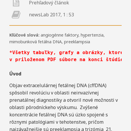
Prehľadový článok
newsLab 2017, 1 : 53
Kľúčové slová:
angiogénne faktory
,
hypertenzia
,
mimobunková fetálna DNA
,
preeklampsia
*Všetky tabuľky, grafy a obrázky, ktoré sú
v priloženom PDF súbore na konci štúdie.

Úvod
Objav extracelulárnej fetálnej DNA (cffDNA)
spôsobil revolúciu v oblasti neinvazívnej
prenatálnej diagnostiky a otvoril nové možnosti v
oblasti pôrodníckeho výskumu. Zvýšené
koncentrácie fetálnej DNA sú úzko spojené s
rôznymi patológiami v tehotenstve, pričom
najzávažnejšie sú preeklampsia a trizómia 21.