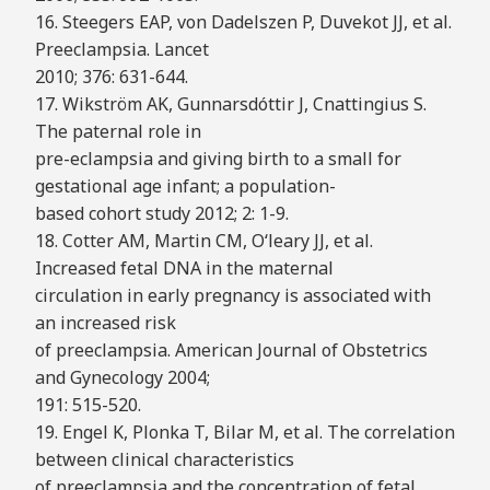
16. Steegers EAP, von Dadelszen P, Duvekot JJ, et al.
Preeclampsia. Lancet
2010; 376: 631-644.
17. Wikström AK, Gunnarsdóttir J, Cnattingius S.
The paternal role in
pre-eclampsia and giving birth to a small for
gestational age infant; a population-
based cohort study 2012; 2: 1-9.
18. Cotter AM, Martin CM, O‘leary JJ, et al.
Increased fetal DNA in the maternal
circulation in early pregnancy is associated with
an increased risk
of preeclampsia. American Journal of Obstetrics
and Gynecology 2004;
191: 515-520.
19. Engel K, Plonka T, Bilar M, et al. The correlation
between clinical characteristics
of preeclampsia and the concentration of fetal