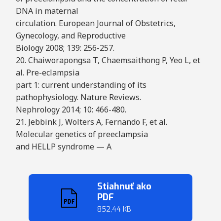
DNA in maternal
circulation. European Journal of Obstetrics,
Gynecology, and Reproductive
Biology 2008; 139: 256-257.
20. Chaiworapongsa T, Chaemsaithong P, Yeo L, et
al. Pre-eclampsia
part 1: current understanding of its
pathophysiology. Nature Reviews.
Nephrology 2014; 10: 466-480.
21. Jebbink J, Wolters A, Fernando F, et al.
Molecular genetics of preeclampsia
and HELLP syndrome — A
Stiahnuť ako
PDF
852,44 KB