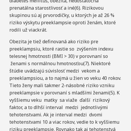
diabetes mellitus, obezita, nedostatočná
prenatálna starostlivosť a iné(6). Rizikovou
skupinou sú aj prvorodičky, u ktorých je až 26 %
riziko výskytu preeklampsie oproti ženám, ktoré
rodili už viackrát.
Obezita je tiež definovaná ako riziko pre
preeklampsiu, ktoré rastie so zvýšením indexu
telesnej hmotnosti (BMI > 30) v porovnaní so
ženami s normálnou hmotnosťou(7). Niektoré
štúdie uvádzajú súvislosť medzi vekom a
preeklampsiou, a to najmä u žien vo veku 40 rokov.
Tieto ženy mali takmer 2-násobné riziko vzniku
preeklampsie v porovnaní s mladšími ženami(5). K
vyššiemu veku matky sa viaže ďalší rizikový
faktor, a to dlhší interval medzi jednotlivými
tehotenstvami. Ak je interval medzi dvomi
tehotenstvami 10 a viac rokov, vedie to k vyššiemu
riziku preeklampsie. Rovnako tak aj tehotenstvá