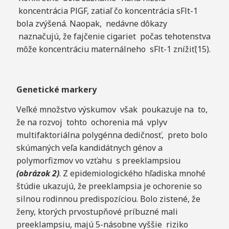
koncentrácia PlGF, zatiaľ čo koncentrácia sFlt-1
bola zvýšená. Naopak, nedávne dôkazy
naznačujú, že fajčenie cigariet počas tehotenstva
môže koncentráciu maternálneho sFlt-1 znížiť(15).
Genetické
mark
er
y
Veľké množstvo výskumov však poukazuje na to,
že na rozvoj tohto ochorenia má vplyv
multifaktoriálna polygénna dedičnosť, preto bolo
skúmaných veľa kandidátnych génov a
polymorfizmov vo vzťahu s preeklampsiou
(obrázok 2)
. Z epidemiologického hľadiska mnohé
štúdie ukazujú, že preeklampsia je ochorenie so
silnou rodinnou predispozíciou. Bolo zistené, že
ženy, ktorých prvostupňové príbuzné mali
preeklampsiu, majú 5-násobne vyššie riziko