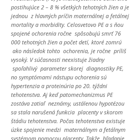
postihujúce 2 – 8 % všetkých tehotných žien a je
jednou z hlavných príčin maternálnej a fetálnej
mortality a morbidity. Celosvetovo PE a s ňou
spojené ochorenia ročne spôsobujú smrť 76
000 tehotných žien a počet detí, ktoré zomrú
ako následok tohto ochorenia, je ročne príliš
vysoký. V súčasnosti neexistuje žiadny
spoľahlivý parameter skorej diagnostiky PE,
no symptómami nástupu ochorenia sú
hypertenzia a proteinúria po 20. týždni
tehotenstva. Aj keď patomechanizmus PE
zostáva zatiaľ neznámy, ustálenou hypotézou
sa stala narušená funkcia placenty v skorom
štádiu tehotenstva. Počas tehotenstva existuje
úzke spojenie medzi maternálnym a fetálnym
systémom pomocou placenty. Takže hľadanie