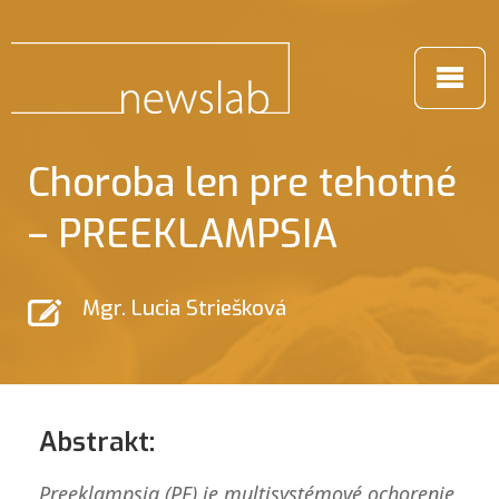
Choroba len pre tehotné
– PREEKLAMPSIA
Mgr. Lucia Striešková
Abstrakt:
Preeklampsia (PE) je multisystémové ochorenie