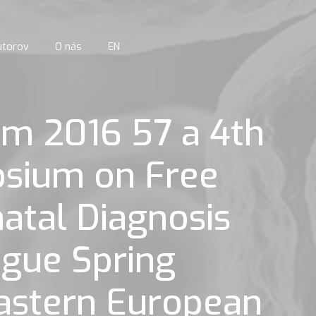
utorov
O nás
EN
um 2016 57 a 4th
osium on Free
natal Diagnosis
ague Spring
astern European