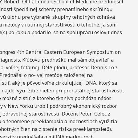
. Robert Old z London School of Medicine predniesol
dnosti špeciálnej schémy prenatálneho skríningu
čovú úlohu pre vybrané skupiny tehotných zohráva
metódy v rutinnej starostlivosti o tehotné. Ja som
(4) po roku a podarilo sa na spoluprácu osloviť dnes
kongres 4th Central Eastern European Symposium on
Diagnosis. Kľúčovú prednášku mal sám objaviteľ a
a voľnej fetálnej DNA plodu, profesor Dennis Lo z
 Prednášal o no- vej metóde založenej na
tiť, aký je pôvod voľne cirkulujúcej DNA, ktorý sa
ájde vyu- žitie nielen pri prenatálnej starostlivosti,
de možné zistiť, z ktorého tkaniva pochádza nádor.
ty v New Yorku urobil podrobný ekonomický rozbor
zdravotnej starostlivosti. Docent Peter Celec z
u o fenoméne preeklampsia a možnostiach využitia
ehotných žien na zistenie rizika preeklampsie(6).
iverzity prednášala o miRNA marke- roch