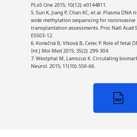
PLoS One 2015; 10(12): e0144811.
5. Sun K, Jiang P, Chan KC, et al. Plasma DNA
wide methylation sequencing for noninvasive 
transplantation assessments. Proc Natl Acad Sc
E5503-12.
6. Konečná B, Vlková B, Celec P. Role of fetal 
Int J Mol Med 2015; 35(2): 299-304.
7. Westphal M, Lamszus K. Circulating biomark
Neurol. 2015; 11(10): 556-66.