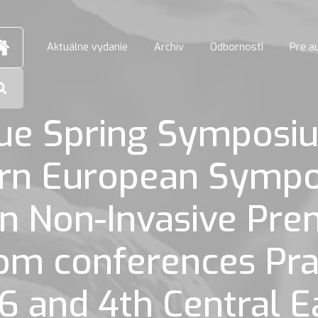
Aktuálne vydanie
Archív
Odbornosti
Pre a
ue Spring Symposi
ern European Symp
in Non-Invasive Pre
om conferences Pr
 and 4th Central E