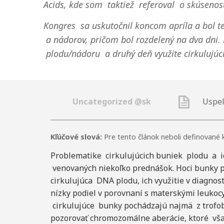
Acids, kde som taktiež referoval o skúsenost
Kongres sa uskutočnil koncom apríla a bol t
a nádorov, pričom bol rozdelený na dva dni. 
plodu/nádoru a druhý deň využite cirkulujúc
Uncategorized @sk
Uspel
Kľúčové slová:
Pre tento článok neboli definované 
Problematike cirkulujúcich buniek plodu a i
venovaných niekoľko prednášok. Hoci bunky p
cirkulujúca DNA plodu, ich využitie v diagn
nízky podiel v porovnaní s materskými leukocyt
cirkulujúce bunky pochádzajú najmä z trofob
pozorovať chromozomálne aberácie, ktoré vša