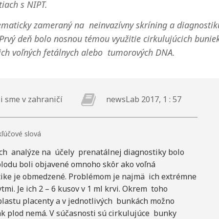
iach s NIPT.
ematicky zameraný na neinvazívny skríning a diagnostik
Prvý deň bolo nosnou témou využitie cirkulujúcich bunie
ich voľných fetálnych alebo tumorových DNA.
i sme v zahraničí
newsLab 2017, 1 : 57
kľúčové slová
ch analýze na účely prenatálnej diagnostiky bolo
lodu boli objavené omnoho skôr ako voľná
ostike je obmedzené. Problémom je najmä ich extrémne
mi. Je ich 2 – 6 kusov v 1 ml krvi. Okrem toho
lastu placenty a v jednotlivých bunkách možno
k plod nemá. V súčasnosti sú cirkulujúce bunky