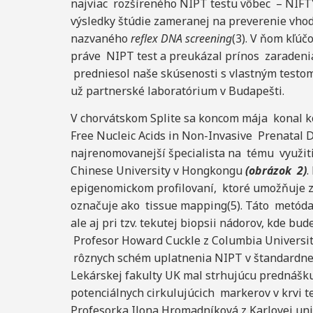
najviac rozšíreného NIPT testu vôbec – NIFTY
výsledky štúdie zameranej na preverenie vho
nazvaného
reflex DNA screening
(3). V ňom kľú
práve NIPT test a preukázal prínos zaradenia 
predniesol naše skúsenosti s vlastným testom
už partnerské laboratórium v Budapešti.
V chorvátskom Splite sa koncom mája konal 
Free Nucleic Acids in Non-Invasive Prenatal 
najrenomovanejší špecialista na tému využiti
Chinese University v Hongkongu
(obrázok 2)
.
epigenomickom profilovaní, ktoré umožňuje zis
označuje ako tissue mapping(5). Táto metóda n
ale aj pri tzv. tekutej biopsii nádorov, kde bu
Profesor Howard Cuckle z Columbia Universi
rôznych schém uplatnenia NIPT v štandardnej 
Lekárskej fakulty UK mal strhujúcu prednášk
potenciálnych cirkulujúcich markerov v krvi t
Profesorka Ilona Hromadníková z Karlovej un