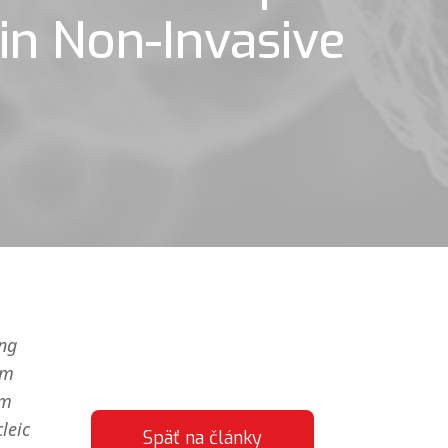
in Non-Invasive
ing
ym
om
leic
Späť na články