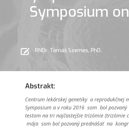
Symposium on F
RNDr. Tomáš Szemes, PhD.
Abstrakt:
Centrum lekárskej genetiky a reprodukčnej 
Symposium a v roku 2016 som bol pozvaný p
testom na tri najčastejšie trizómie (trizóm
mája som bol pozvaný prednášať na kongres