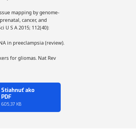
 tissue mapping by genome-
prenatal, cancer, and
i U S A 2015; 112(40):
DNA in preeclampsia (review).
ers for gliomas. Nat Rev
Stiahnuť ako
PDF
605,37 KB