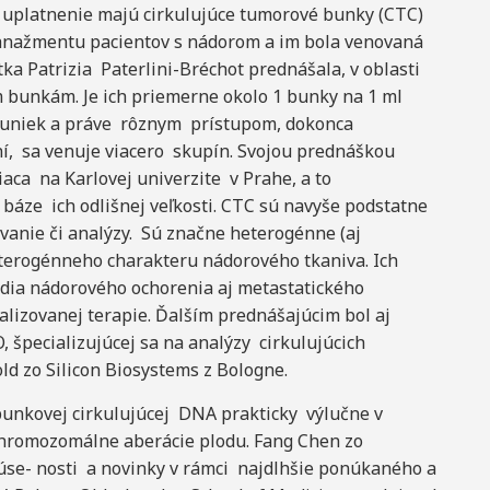
e uplatnenie majú cirkulujúce tumorové bunky (CTC)
anažmentu pacientov s nádorom a im bola venovaná
tka Patrizia Paterlini-Bréchot prednášala, v oblasti
ým bunkám. Je ich priemerne okolo 1 bunky na 1 ml
u buniek a práve rôznym prístupom, dokonca
í, sa venuje viacero skupín. Svojou prednáškou
iaca na Karlovej univerzite v Prahe, a to
áze ich odlišnej veľkosti. CTC sú navyše podstatne
vanie či analýzy. Sú značne heterogénne (aj
eterogénneho charakteru nádorového tkaniva. Ich
ádia nádorového ochorenia aj metastatického
alizovanej terapie. Ďalším prednášajúcim bol aj
 špecializujúcej sa na analýzy cirkulujúcich
ld zo Silicon Biosystems z Bologne.
unkovej cirkulujúcej DNA prakticky výlučne v
chromozomálne aberácie plodu. Fang Chen zo
úse- nosti a novinky v rámci najdlhšie ponúkaného a