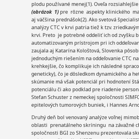
plodu používané menej(1). Oveľa rozsiahlejši
(obrázok 1)
pre rôzne aspekty klinického m
aj väčšina prednášok(2). Ako svetová špecialis
analýzy CTC v krvi patria tiež k tzv. zriedkav
krvi. Preto je potrebné oddeliť ich od zvyšk
automatizovaným prístrojom pri ich oddeľovan
zaujala aj Katarína Kološtová, Slovenka pôsob
jednoduchým riešením na oddeľovanie CTC na b
krehkejšie, čo komplikuje ich následné spraco
geneticky), čo je dôsledkom dynamického a h
skúmanie má však potenciál pri hodnotení št
potenciálu či ako podklad pre riadenie person
Stefan Schuster z nemeckej spoločnosti SIMFO,
epitelových tumorových buniek, i Hannes Arno
Druhý deň bol venovaný analýze voľnej mimob
oblasti prenatálneho skríningu na závažné 
spoločnosti BGI zo Shenzenu prezentovala sk