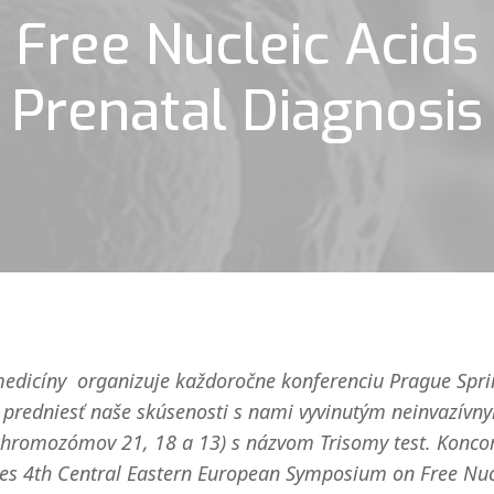
ree Nucleic Acids 
Prenatal Diagnosis
medicíny organizuje každoročne konferenciu Prague Spr
redniesť naše skúsenosti s nami vyvinutým neinvazívn
ie chromozómov 21, 18 a 13) s názvom Trisomy test. Konc
 4th Central Eastern European Symposium on Free Nuc