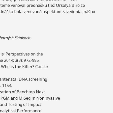
 téme venoval prednášku tiež Orsolya Bíró zo
ednáška bola venovaná aspektom zavedenia nášho
dborných článkoch:
sis: Perspectives on the
e 2014; 3(3): 972-985.
: Who is the Killer? Cancer
ex antenatal DNA screening
: 1154.
lization of Benchtop Next
t PGM and MiSeq in Noninvasive
and Testing of Impact
 Analytical Performance.