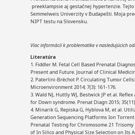
preeklampsie aj gestačnej hypertenzie. Tejto
Semmelweis Univerzity v Budapešti. Moja pr
NIPT testu na Slovensku.
Viac informácií k problematike v nasledujúcich o
Literatúra
1. Fiddler M. Fetal Cell Based Prenatal Diagno
Present and Future. Journal of Clinical Medicin
2. Paterlini-Bréchot P. Circulating Tumor Cells
Microenvironment 2014; 7(3): 161-176.
3. Wald NJ, Huttly WJ, Bestwick JP et al. Refl
for Down syndrome. Prenat Diagn 2015; 35(11)
4. Minarik G, Repiska G, Hyblova M, et al. Uti
Generation Sequencing Platforms Ion Torren
Prenatal Testing for Chromosome 21 Trisomy 
of In Silico and Physical Size Selection on Its