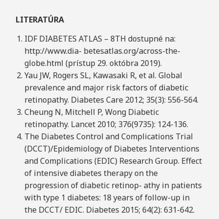
LITERATÚRA
IDF DIABETES ATLAS – 8TH dostupné na:
http://www.dia- betesatlas.org/across-the-
globe.html (prístup 29. októbra 2019).
Yau JW, Rogers SL, Kawasaki R, et al. Global
prevalence and major risk factors of diabetic
retinopathy. Diabetes Care 2012; 35(3): 556-564.
Cheung N, Mitchell P, Wong Diabetic
retinopathy. Lancet 2010; 376(9735): 124-136.
The Diabetes Control and Complications Trial
(DCCT)/Epidemiology of Diabetes Interventions
and Complications (EDIC) Research Group. Effect
of intensive diabetes therapy on the
progression of diabetic retinop- athy in patients
with type 1 diabetes: 18 years of follow-up in
the DCCT/ EDIC. Diabetes 2015; 64(2): 631-642.