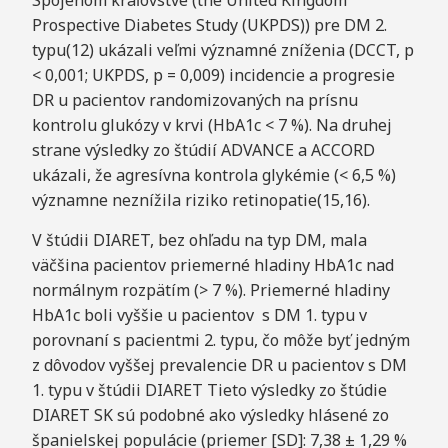
Spojenom kráľovstve (the United Kingdom
Prospective Diabetes Study (UKPDS)) pre DM 2.
typu(12) ukázali veľmi významné zníženia (DCCT, p
< 0,001; UKPDS, p = 0,009) incidencie a progresie
DR u pacientov randomizovaných na prísnu
kontrolu glukózy v krvi (HbA1c < 7 %). Na druhej
strane výsledky zo štúdií ADVANCE a ACCORD
ukázali, že agresívna kontrola glykémie (< 6,5 %)
významne neznížila riziko retinopatie(15,16).
V štúdii DIARET, bez ohľadu na typ DM, mala
väčšina pacientov priemerné hladiny HbA1c nad
normálnym rozpätím (> 7 %). Priemerné hladiny
HbA1c boli vyššie u pacientov s DM 1. typu v
porovnaní s pacientmi 2. typu, čo môže byť jedným
z dôvodov vyššej prevalencie DR u pacientov s DM
1. typu v štúdii DIARET Tieto výsledky zo štúdie
DIARET SK sú podobné ako výsledky hlásené zo
španielskej populácie (priemer [SD]: 7,38 ± 1,29 %