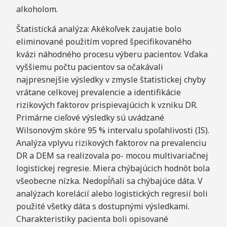
alkoholom.
Štatistická analýza: Akékoľvek zaujatie bolo
eliminované použitím vopred špecifikovaného
kvázi náhodného procesu výberu pacientov. Vďaka
vyššiemu počtu pacientov sa očakávali
najpresnejšie výsledky v zmysle štatistickej chyby
vrátane celkovej prevalencie a identifikácie
rizikových faktorov prispievajúcich k vzniku DR.
Primárne cieľové výsledky sú uvádzané
Wilsonovým skóre 95 % intervalu spoľahlivosti (IS).
Analýza vplyvu rizikových faktorov na prevalenciu
DR a DEM sa realizovala po- mocou multivariačnej
logistickej regresie. Miera chýbajúcich hodnôt bola
všeobecne nízka. Nedopĺňali sa chýbajúce dáta. V
analýzach korelácií alebo logistických regresií boli
použité všetky dáta s dostupnými výsledkami.
Charakteristiky pacienta boli opisované