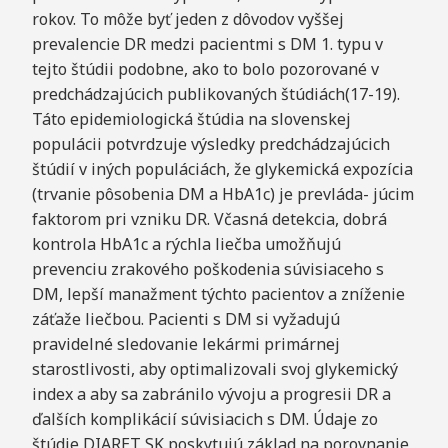
rokov. To môže byť jeden z dôvodov vyššej
prevalencie DR medzi pacientmi s DM 1. typu v
tejto štúdii podobne, ako to bolo pozorované v
predchádzajúcich publikovaných štúdiách(17-19).
Táto epidemiologická štúdia na slovenskej
populácii potvrdzuje výsledky predchádzajúcich
štúdií v iných populáciách, že glykemická expozícia
(trvanie pôsobenia DM a HbA1c) je prevláda- júcim
faktorom pri vzniku DR. Včasná detekcia, dobrá
kontrola HbA1c a rýchla liečba umožňujú
prevenciu zrakového poškodenia súvisiaceho s
DM, lepší manažment týchto pacientov a zníženie
záťaže liečbou. Pacienti s DM si vyžadujú
pravidelné sledovanie lekármi primárnej
starostlivosti, aby optimalizovali svoj glykemický
index a aby sa zabránilo vývoju a progresii DR a
ďalších komplikácií súvisiacich s DM. Údaje zo
štúdie DIARET SK poskytujú základ na porovnanie