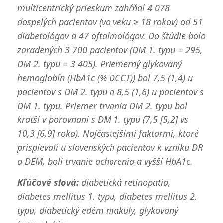
multicentrický prieskum zahŕňal 4 078
dospelých pacientov (vo veku ≥ 18 rokov) od 51
diabetológov a 47 oftalmológov. Do štúdie bolo
zaradených 3 700 pacientov (DM 1. typu = 295,
DM 2. typu = 3 405). Priemerný glykovaný
hemoglobín (HbA1c (% DCCT)) bol 7,5 (1,4) u
pacientov s DM 2. typu a 8,5 (1,6) u pacientov s
DM 1. typu. Priemer trvania DM 2. typu bol
kratší v porovnaní s DM 1. typu (7,5 [5,2] vs
10,3 [6,9] roka). Najčastejšími faktormi, ktoré
prispievali u slovenských pacientov k vzniku DR
a DEM, boli trvanie ochorenia a vyšší HbA1c.
Kľúčové slová:
diabetická retinopatia,
diabetes mellitus 1. typu, diabetes mellitus 2.
typu, diabetický edém makuly, glykovaný