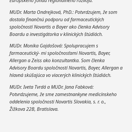
Európskeho fondu regionálneho rozvoja.
MUDr.
Marta Ondrejková, PhD.: Potvrdzujem, že som
dostala finančnú podporu od farmaceutických
spoločností Novartis a Bayer ako členka Advisory
Boardu a investigátorka v klinických štúdiách.
MUDr.
Monika Gajdošová: Spolupracujem s
farmaceutický- mi spoločnosťami Novartis, Bayer,
Allergan a Zeiss ako konzultantka. Som členka
Advisory Boardu spoločností Novartis, Bayer, Allergan a
hlavná skúšajúca vo viacerých klinických štúdiách.
MUDr.
Iveta Tvrdá a MUDr. Jana Fabková:
Potvrdzujeme, že sme zamestnankyne medicínskeho
oddelenia spoločnosti Novartis Slovakia, s. r. o.,
Žižkova 22B, Bratislava.