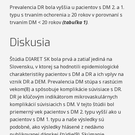
Prevalencia DR bola vyššia u pacientov s DM 2. a 1.
typu s trvaním ochorenia ≥ 20 rokov v porovnaní s
trvaním DM < 20 rokov
(tabuľka 1)
.
Diskusia
Štúdia DIARET SK bola prvá a zatiaľ jediná na
Slovensku, v ktorej sa hodnotili epidemiologické
charakteristiky pacientov s DM a DR a ich vplyv na
vznik DR a DEM. Prevalencia DM stúpa s rastúcim
vekom(8) a spôsobuje komplikácie súvisiace s DR.
DR je kľúčovým indikátorom mikrovaskulárnych
komplikácií súvisiacich s DM. V tejto štúdii bol
priemerný vek pacientov s DM 2. typu vyšší ako u
pacientov s DM 1. typu a naše výsledky sú
podobné, ako výsledky hlásené z nedávno
publikovanej dánskej štúdie(9). Skúmanie