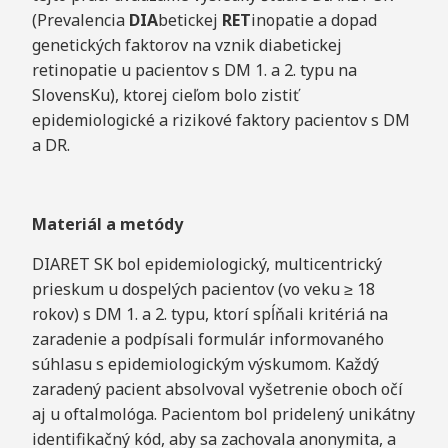
(Prevalencia
DIA
betickej
RET
inopatie a dopad
genetických faktorov na vznik diabetickej
retinopatie u pacientov s DM 1. a 2. typu na
SlovensKu), ktorej cieľom bolo zistiť
epidemiologické a rizikové faktory pacientov s DM
a DR.
Materiál a metódy
DIARET SK bol epidemiologický, multicentrický
prieskum u dospelých pacientov (vo veku ≥ 18
rokov) s DM 1. a 2. typu, ktorí spĺňali kritériá na
zaradenie a podpísali formulár informovaného
súhlasu s epidemiologickým výskumom. Každý
zaradený pacient absolvoval vyšetrenie oboch očí
aj u oftalmológa. Pacientom bol pridelený unikátny
identifikačný kód, aby sa zachovala anonymita, a