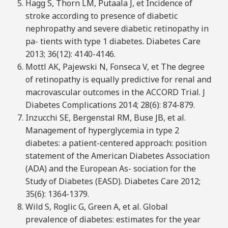
Hagg S, Thorn LM, Putaala J, et Incidence of
stroke according to presence of diabetic
nephropathy and severe diabetic retinopathy in
pa- tients with type 1 diabetes. Diabetes Care
2013; 36(12): 4140-4146.
Mottl AK, Pajewski N, Fonseca V, et The degree
of retinopathy is equally predictive for renal and
macrovascular outcomes in the ACCORD Trial. J
Diabetes Complications 2014; 28(6): 874-879.
Inzucchi SE, Bergenstal RM, Buse JB, et al.
Management of hyperglycemia in type 2
diabetes: a patient-centered approach: position
statement of the American Diabetes Association
(ADA) and the European As- sociation for the
Study of Diabetes (EASD). Diabetes Care 2012;
35(6): 1364-1379.
Wild S, Roglic G, Green A, et al. Global
prevalence of diabetes: estimates for the year