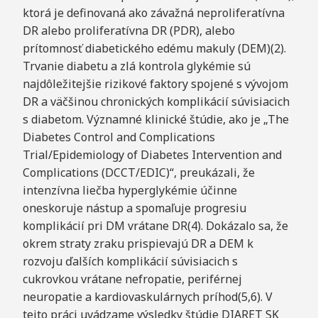
ktorá je definovaná ako závažná neproliferatívna
DR alebo proliferatívna DR (PDR), alebo
prítomnosť diabetického edému makuly (DEM)(2).
Trvanie diabetu a zlá kontrola glykémie sú
najdôležitejšie rizikové faktory spojené s vývojom
DR a väčšinou chronických komplikácií súvisiacich
s diabetom. Významné klinické štúdie, ako je „The
Diabetes Control and Complications
Trial/Epidemiology of Diabetes Intervention and
Complications (DCCT/EDIC)“, preukázali, že
intenzívna liečba hyperglykémie účinne
oneskoruje nástup a spomaľuje progresiu
komplikácií pri DM vrátane DR(4). Dokázalo sa, že
okrem straty zraku prispievajú DR a DEM k
rozvoju ďalších komplikácií súvisiacich s
cukrovkou vrátane nefropatie, periférnej
neuropatie a kardiovaskulárnych príhod(5,6). V
tejto práci uvádzame výsledky štúdie DIARET SK