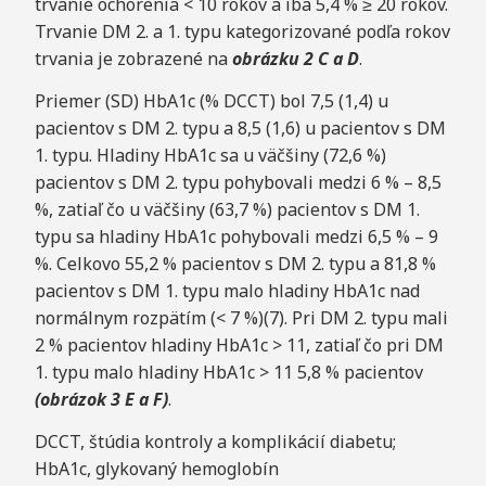
trvanie ochorenia < 10 rokov a iba 5,4 % ≥ 20 rokov.
Trvanie DM 2. a 1. typu kategorizované podľa rokov
trvania je zobrazené na
obrázku 2 C a D
.
Priemer (SD) HbA1c (% DCCT) bol 7,5 (1,4) u
pacientov s DM 2. typu a 8,5 (1,6) u pacientov s DM
1. typu. Hladiny HbA1c sa u väčšiny (72,6 %)
pacientov s DM 2. typu pohybovali medzi 6 % – 8,5
%, zatiaľ čo u väčšiny (63,7 %) pacientov s DM 1.
typu sa hladiny HbA1c pohybovali medzi 6,5 % – 9
%. Celkovo 55,2 % pacientov s DM 2. typu a 81,8 %
pacientov s DM 1. typu malo hladiny HbA1c nad
normálnym rozpätím (< 7 %)(7). Pri DM 2. typu mali
2 % pacientov hladiny HbA1c > 11, zatiaľ čo pri DM
1. typu malo hladiny HbA1c > 11 5,8 % pacientov
(obrázok 3 E a F)
.
DCCT, štúdia kontroly a komplikácií diabetu;
HbA1c, glykovaný hemoglobín