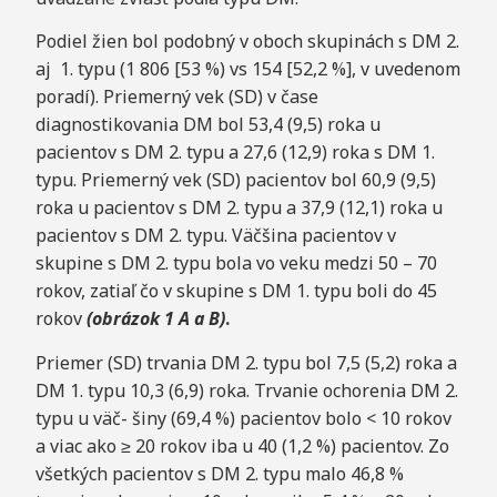
Podiel žien bol podobný v oboch skupinách s DM 2.
aj 1. typu (1 806 [53 %) vs 154 [52,2 %], v uvedenom
poradí). Priemerný vek (SD) v čase
diagnostikovania DM bol 53,4 (9,5) roka u
pacientov s DM 2. typu a 27,6 (12,9) roka s DM 1.
typu. Priemerný vek (SD) pacientov bol 60,9 (9,5)
roka u pacientov s DM 2. typu a 37,9 (12,1) roka u
pacientov s DM 2. typu. Väčšina pacientov v
skupine s DM 2. typu bola vo veku medzi 50 – 70
rokov, zatiaľ čo v skupine s DM 1. typu boli do 45
rokov
(obrázok 1 A a B)
.
Priemer (SD) trvania DM 2. typu bol 7,5 (5,2) roka a
DM 1. typu 10,3 (6,9) roka. Trvanie ochorenia DM 2.
typu u väč- šiny (69,4 %) pacientov bolo < 10 rokov
a viac ako ≥ 20 rokov iba u 40 (1,2 %) pacientov. Zo
všetkých pacientov s DM 2. typu malo 46,8 %