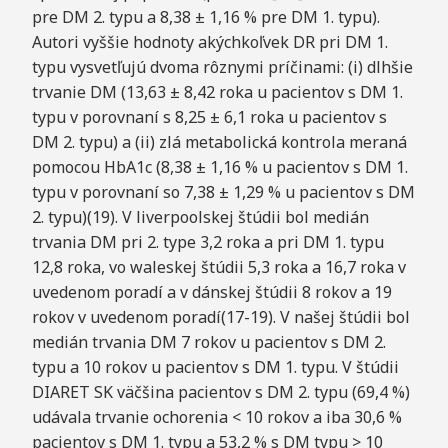
pre DM 2. typu a 8,38 ± 1,16 % pre DM 1. typu).
Autori vyššie hodnoty akýchkoľvek DR pri DM 1.
typu vysvetľujú dvoma rôznymi príčinami: (i) dlhšie
trvanie DM (13,63 ± 8,42 roka u pacientov s DM 1.
typu v porovnaní s 8,25 ± 6,1 roka u pacientov s
DM 2. typu) a (ii) zlá metabolická kontrola meraná
pomocou HbA1c (8,38 ± 1,16 % u pacientov s DM 1.
typu v porovnaní so 7,38 ± 1,29 % u pacientov s DM
2. typu)(19). V liverpoolskej štúdii bol medián
trvania DM pri 2. type 3,2 roka a pri DM 1. typu
12,8 roka, vo waleskej štúdii 5,3 roka a 16,7 roka v
uvedenom poradí a v dánskej štúdii 8 rokov a 19
rokov v uvedenom poradí(17-19). V našej štúdii bol
medián trvania DM 7 rokov u pacientov s DM 2.
typu a 10 rokov u pacientov s DM 1. typu. V štúdii
DIARET SK väčšina pacientov s DM 2. typu (69,4 %)
udávala trvanie ochorenia < 10 rokov a iba 30,6 %
pacientov s DM 1. typu a 53,2 % s DM typu > 10