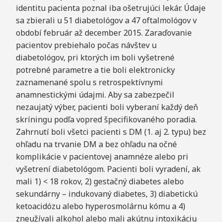
identitu pacienta poznal iba ošetrujúci lekár. Údaje
sa zbierali u 51 diabetológov a 47 oftalmológov v
období február až december 2015. Zaraďovanie
pacientov prebiehalo počas návštev u
diabetológov, pri ktorých im boli vyšetrené
potrebné parametre a tie boli elektronicky
zaznamenané spolu s retrospektívnymi
anamnestickými údajmi. Aby sa zabezpečil
nezaujatý výber, pacienti boli vyberaní každý deň
skríningu podľa vopred špecifikovaného poradia.
Zahrnutí boli všetci pacienti s DM (1. aj 2. typu) bez
ohľadu na trvanie DM a bez ohľadu na očné
komplikácie v pacientovej anamnéze alebo pri
vyšetrení diabetológom. Pacienti boli vyradení, ak
mali 1) < 18 rokov, 2) gestačný diabetes alebo
sekundárny – indukovaný diabetes, 3) diabetickú
ketoacidózu alebo hyperosmolárnu kómu a 4)
zneužívali alkohol alebo mali akútnu intoxikáciu