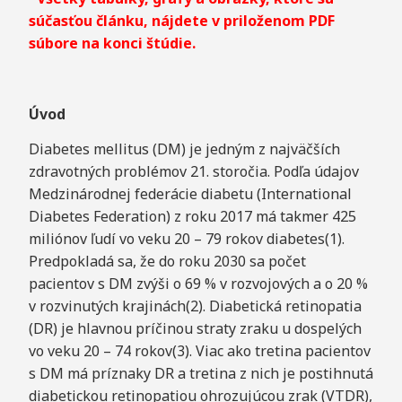
súčasťou článku, nájdete v priloženom PDF
súbore na konci štúdie.
Úvod
Diabetes mellitus (DM) je jedným z najväčších
zdravotných problémov 21. storočia. Podľa údajov
Medzinárodnej federácie diabetu (International
Diabetes Federation) z roku 2017 má takmer 425
miliónov ľudí vo veku 20 – 79 rokov diabetes(1).
Predpokladá sa, že do roku 2030 sa počet
pacientov s DM zvýši o 69 % v rozvojových a o 20 %
v rozvinutých krajinách(2). Diabetická retinopatia
(DR) je hlavnou príčinou straty zraku u dospelých
vo veku 20 – 74 rokov(3). Viac ako tretina pacientov
s DM má príznaky DR a tretina z nich je postihnutá
diabetickou retinopatiou ohrozujúcou zrak (VTDR),