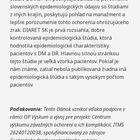
slovenských epidemiologických údajov so štúdiami
z iných krajín, poskytujú pohľad na manažment a
lepšie porozumenie tohto ochorenia ohrozujúceho
zrak. DIARET SK je prvá rozsiahla, dobre
kontrolovaná epidemiologická štúdia, ktorá
hodnotila epidemiologické charakteristiky
pacientov s DM a DR. Hlavnou silnou stránkou
tejto štúdie je veľká vzorka pacientov. Pokiaľ je
nám známe, zatiaľ nebola publikovaná žiadna iná
epidemiologická štúdia s takým vysokým počtom
pacientov.
Poďakovanie:
Tento
článok vznikol vďaka podpore v
rámci OP Výskum a vývoj pre projekt: Centrum
výskumu závažných ochorení a ich komplikácií, ITMS
26240120038, spolufinancovaný zo zdrojov