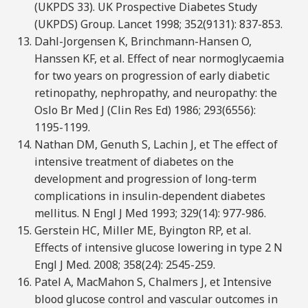
(UKPDS 33). UK Prospective Diabetes Study
(UKPDS) Group. Lancet 1998; 352(9131): 837-853.
Dahl-Jorgensen K, Brinchmann-Hansen O,
Hanssen KF, et al. Effect of near normoglycaemia
for two years on progression of early diabetic
retinopathy, nephropathy, and neuropathy: the
Oslo Br Med J (Clin Res Ed) 1986; 293(6556):
1195-1199.
Nathan DM, Genuth S, Lachin J, et The effect of
intensive treatment of diabetes on the
development and progression of long-term
complications in insulin-dependent diabetes
mellitus. N Engl J Med 1993; 329(14): 977-986.
Gerstein HC, Miller ME, Byington RP, et al.
Effects of intensive glucose lowering in type 2 N
Engl J Med. 2008; 358(24): 2545-259.
Patel A, MacMahon S, Chalmers J, et Intensive
blood glucose control and vascular outcomes in