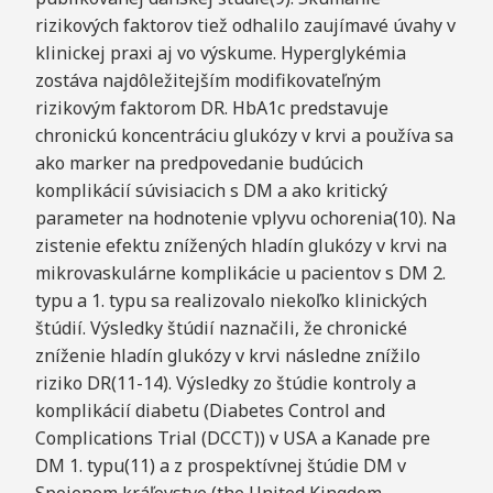
rizikových faktorov tiež odhalilo zaujímavé úvahy v
klinickej praxi aj vo výskume. Hyperglykémia
zostáva najdôležitejším modifikovateľným
rizikovým faktorom DR. HbA1c predstavuje
chronickú koncentráciu glukózy v krvi a používa sa
ako marker na predpovedanie budúcich
komplikácií súvisiacich s DM a ako kritický
parameter na hodnotenie vplyvu ochorenia(10). Na
zistenie efektu znížených hladín glukózy v krvi na
mikrovaskulárne komplikácie u pacientov s DM 2.
typu a 1. typu sa realizovalo niekoľko klinických
štúdií. Výsledky štúdií naznačili, že chronické
zníženie hladín glukózy v krvi následne znížilo
riziko DR(11-14). Výsledky zo štúdie kontroly a
komplikácií diabetu (Diabetes Control and
Complications Trial (DCCT)) v USA a Kanade pre
DM 1. typu(11) a z prospektívnej štúdie DM v