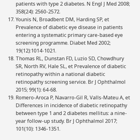
patients with type 2 diabetes. N Engl J Med 2008;
358(24): 2560-2572.
Younis N, Broadbent DM, Harding SP, et
Prevalence of diabetic eye disease in patients
entering a systematic primary care-based eye
screening programme. Diabet Med 2002;
19(12):1014-1021.
Thomas RL, Dunstan FD, Luzio SD, Chowdhury
SR, North RV, Hale SL, et Prevalence of diabetic
retinopathy within a national diabetic
retinopathy screening service. Br J Ophthalmol
2015; 99(1): 64-68.
Romero-Aroca P, Navarro-Gil R, Valls-Mateu A, et
Differences in incidence of diabetic retinopathy
between type 1 and 2 diabetes mellitus: a nine-
year follow-up study. Br J Ophthalmol 2017;
101(10): 1346-1351.