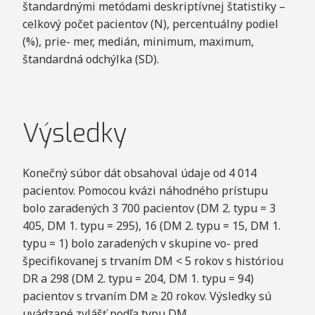
štandardnými metódami deskriptívnej štatistiky –
celkový počet pacientov (N), percentuálny podiel
(%), prie- mer, medián, minimum, maximum,
štandardná odchýlka (SD).
Výsledky
Konečný súbor dát obsahoval údaje od 4 014
pacientov. Pomocou kvázi náhodného prístupu
bolo zaradených 3 700 pacientov (DM 2. typu = 3
405, DM 1. typu = 295), 16 (DM 2. typu = 15, DM 1.
typu = 1) bolo zaradených v skupine vo- pred
špecifikovanej s trvaním DM < 5 rokov s históriou
DR a 298 (DM 2. typu = 204, DM 1. typu = 94)
pacientov s trvaním DM ≥ 20 rokov. Výsledky sú
uvádzané zvlášť podľa typu DM.