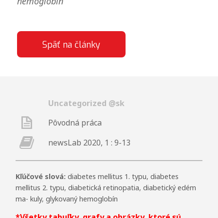
hemoglobín
Späť na články
Uncategorized @sk
Pôvodná práca
newsLab 2020, 1 : 9-13
Kľúčové slová:
diabetes mellitus 1. typu
,
diabetes
mellitus 2. typu
,
diabetická retinopatia
,
diabetický edém
ma- kuly
,
glykovaný hemoglobín
*Všetky tabuľky, grafy a obrázky, ktoré sú