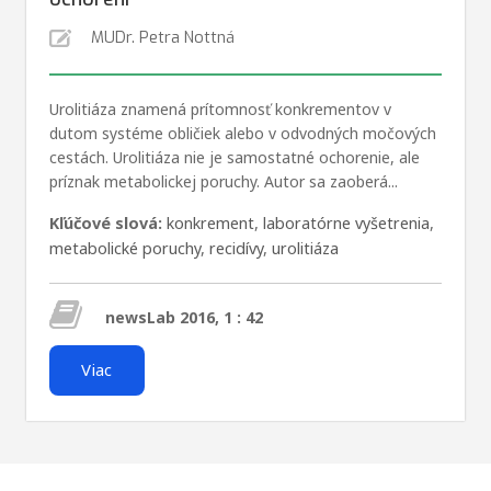
MUDr. Petra Nottná
Urolitiáza znamená prítomnosť konkrementov v
dutom systéme obličiek alebo v odvodných močových
cestách. Urolitiáza nie je samostatné ochorenie, ale
príznak metabolickej poruchy. Autor sa zaoberá...
Kľúčové slová:
konkrement
,
laboratórne vyšetrenia
,
metabolické poruchy
,
recidívy
,
urolitiáza
newsLab 2016, 1 : 42
Viac