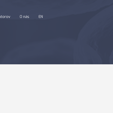
utorov
O nás
EN