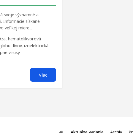
á svoje významné a
i. Informácie získané
 veľ kej miere...
óza
,
hematolikvorová
lobu- línov
,
izoelektrická
pné vírusy
Viac
Aktuálne vydanie
Archív
Pr