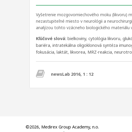
Vyšetrenie mozgovomiechového moku (likvoru) m
nezastupiteľné miesto v neurológii a neurochirurgi
analýzou tohto vzácneho biologického materiálu vo
Kľúčové slová:
bielkoviny
,
cytológia likvoru
,
gluk
bariéra
,
intratekálna oligoklonová syntéza imunog
fokusácia
,
laktát
,
likvorea
,
MRZ-reakcia
,
neurotro
newsLab 2016, 1 : 12
©2026, Medirex Group Academy, n.o.