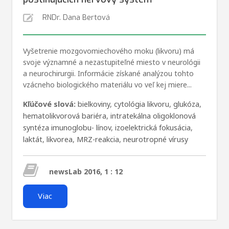
RNDr. Dana Bertová
Vyšetrenie mozgovomiechového moku (likvoru) má
svoje významné a nezastupiteľné miesto v neurológii
a neurochirurgii. Informácie získané analýzou tohto
vzácneho biologického materiálu vo veľ kej miere...
Kľúčové slová:
bielkoviny
,
cytológia likvoru
,
glukóza
,
hematolikvorová bariéra
,
intratekálna oligoklonová
syntéza imunoglobu- línov
,
izoelektrická fokusácia
,
laktát
,
likvorea
,
MRZ-reakcia
,
neurotropné vírusy
newsLab 2016, 1 : 12
Viac