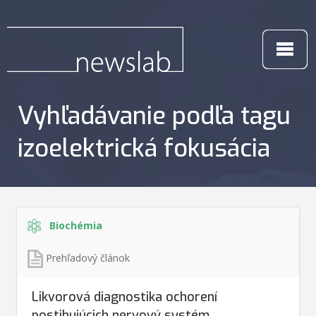
Vyhľadávanie podľa tagu
izoelektrická fokusácia
Biochémia
Prehľadový článok
Likvorová diagnostika ochorení
postihujúcich nervový systém