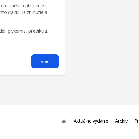
raz väčšie uplatnenie v
to článku je zhrnutie a
del
,
glykémia
,
predikcia
,
Viac
Aktuálne vydanie
Archív
Pr