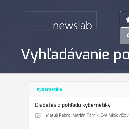
Vyhľadávanie po
Kybernetika
Diabetes z pohľadu kybernetiky
Matúš Rebro
,
Marián Tárník
,
Eva Miklovičov