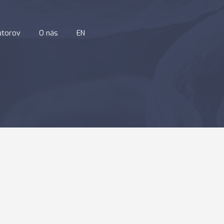
utorov
O nás
EN