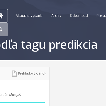
Aktuálne vydanie
Archív
Odbornosti
Pre a
dľa tagu predikcia
Prehľadový článok
á
,
Ján Murgaš