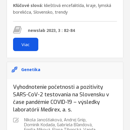
Kľúčové slová:
kliešťová encefalitída
,
kraje
,
lymská
borelióza
,
Slovensko
,
trendy
newslab 2023, 3 : 82-84
Viac
Genetika
Vyhodnotenie početnosti a pozitivity
SARS-CoV-2 testovania na Slovensku v
čase pandémie COVID-19 – výsledky
laboratórií Medirex, a. s.
Nikola Janoštiaková
,
Andrej Gnip
,
Dominik Kodada
,
Gabriela Bľandová
,
Emília Miková
,
Elena Tibenská
,
Vanda