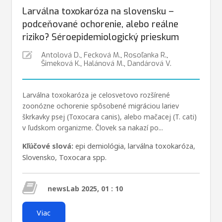
Larválna toxokaróza na slovensku –
podceňované ochorenie, alebo reálne
riziko? Séroepidemiologický prieskum
Antolová D.
,
Fecková M.
,
Rosoľanka R.
,
Šimeková K.
,
Halánová M.
,
Dandárová V.
Larválna toxokaróza je celosvetovo rozšírené
zoonózne ochorenie spôsobené migráciou lariev
škrkavky psej (Toxocara canis), alebo mačacej (T. cati)
v ľudskom organizme. Človek sa nakazí po...
Kľúčové slová:
epi demiológia
,
larválna toxokaróza
,
Slovensko
,
Toxocara spp.
newsLab 2025, 01 : 10
Viac