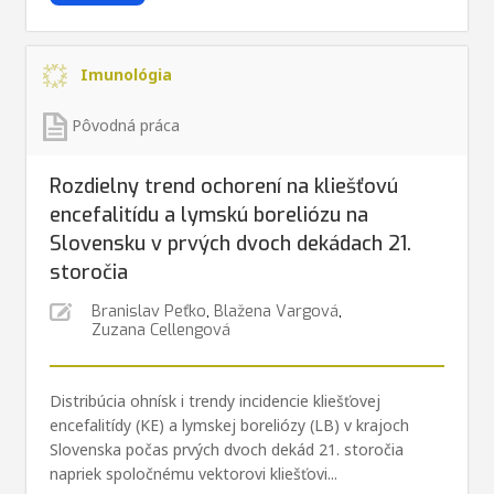
Imunológia
Pôvodná práca
Rozdielny trend ochorení na kliešťovú
encefalitídu a lymskú boreliózu na
Slovensku v prvých dvoch dekádach 21.
storočia
Branislav Peťko
,
Blažena Vargová
,
Zuzana Cellengová
Distribúcia ohnísk i trendy incidencie kliešťovej
encefalitídy (KE) a lymskej boreliózy (LB) v krajoch
Slovenska počas prvých dvoch dekád 21. storočia
napriek spoločnému vektorovi kliešťovi...