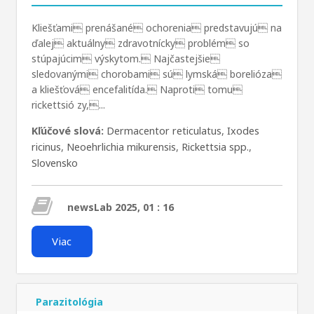
Kliešťami prenášané ochorenia predstavujú na
ďalej aktuálny zdravotnícky problém so
stúpajúcim výskytom. Najčastejšie
sledovanými chorobami sú lymská borelióza
a kliešťová encefalitída. Naproti tomu
rickettsió zy,...
Kľúčové slová:
Dermacentor reticulatus
,
Ixodes
ricinus
,
Neoehrlichia mikurensis
,
Rickettsia spp.
,
Slovensko
newsLab 2025, 01 : 16
Viac
Parazitológia