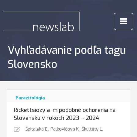
Vyhľadávanie podľa tagu
Slovensko
Parazitológia
Rickettsiózy a im podobné ochorenia na
Slovensku v rokoch 2023 – 2024
Špitalská E.
,
Palkovičová K.
,
Škultéty Ľ.