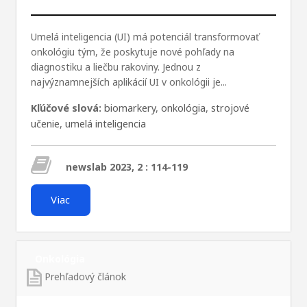
Umelá inteligencia (UI) má potenciál transformovať
onkológiu tým, že poskytuje nové pohľady na
diagnostiku a liečbu rakoviny. Jednou z
najvýznamnejších aplikácií UI v onkológii je...
Kľúčové slová:
biomarkery
,
onkológia
,
strojové
učenie
,
umelá inteligencia
newslab 2023, 2 : 114-119
Viac
Onkológia
Prehľadový článok