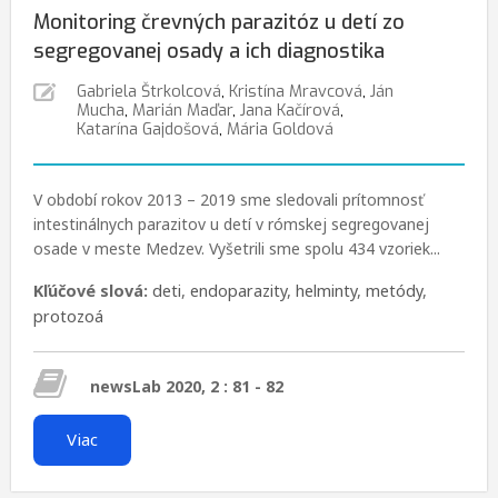
Monitoring črevných parazitóz u detí zo
segregovanej osady a ich diagnostika
Gabriela Štrkolcová
,
Kristína Mravcová
,
Ján
Mucha
,
Marián Maďar
,
Jana Kačírová
,
Katarína Gajdošová
,
Mária Goldová
V období rokov 2013 – 2019 sme sledovali prítomnosť
intestinálnych parazitov u detí v rómskej segregovanej
osade v meste Medzev. Vyšetrili sme spolu 434 vzoriek...
Kľúčové slová:
deti
,
endoparazity
,
helminty
,
metódy
,
protozoá
newsLab 2020, 2 : 81 - 82
Viac