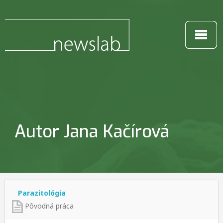
Autor Jana Kačírová
Parazitológia
Pôvodná práca