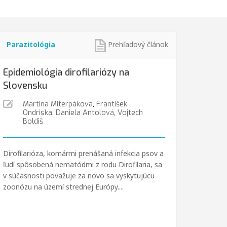
Parazitológia
Prehľadový článok
Epidemiológia dirofilariózy na
Slovensku
Martina Miterpáková
,
František
Ondriska
,
Daniela Antolová
,
Vojtech
Boldiš
Dirofilarióza, komármi prenášaná infekcia psov a
ľudí spôsobená nematódmi z rodu Dirofilaria, sa
v súčasnosti považuje za novo sa vyskytujúcu
zoonózu na území strednej Európy....