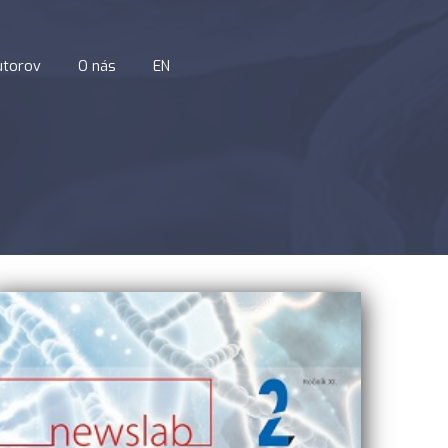
utorov
O nás
EN