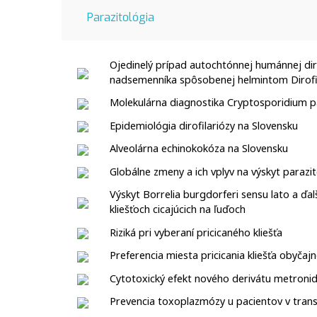
Parazitológia
Ojedinelý prípad autochtónnej humánnej di
nadsemenníka spôsobenej helmintom Dirofi
Molekulárna diagnostika Cryptosporidium p
Epidemiológia dirofilariózy na Slovensku
Alveolárna echinokokóza na Slovensku
Globálne zmeny a ich vplyv na výskyt parazi
Výskyt Borrelia burgdorferi sensu lato a ďa
kliešťoch cicajúcich na ľuďoch
Riziká pri vyberaní pricicaného kliešťa
Preferencia miesta pricicania kliešťa obyčajn
Cytotoxický efekt nového derivátu metron
Prevencia toxoplazmózy u pacientov v tra