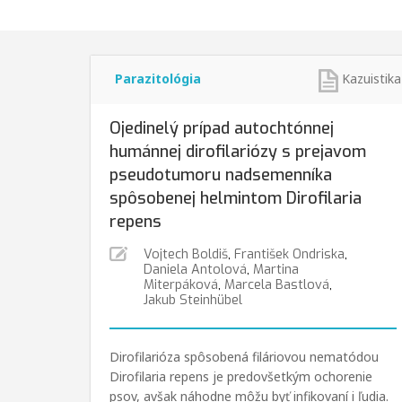
Parazitológia
Kazuistika
Ojedinelý prípad autochtónnej
humánnej dirofilariózy s prejavom
pseudotumoru nadsemenníka
spôsobenej helmintom Dirofilaria
repens
Vojtech Boldiš
,
František Ondriska
,
Daniela Antolová
,
Martina
Miterpáková
,
Marcela Bastlová
,
Jakub Steinhübel
Dirofilarióza spôsobená filáriovou nematódou
Dirofilaria repens je predovšetkým ochorenie
psov, avšak náhodne môžu byť infikovaní i ľudia.