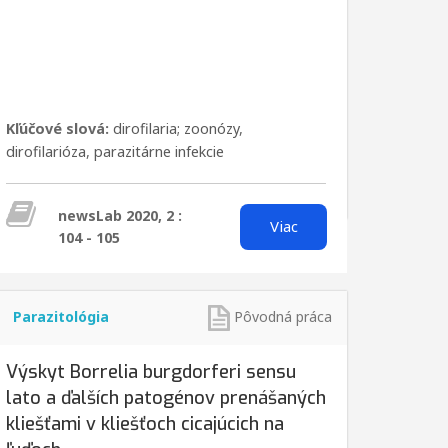
Kľúčové slová:
dirofilaria; zoonózy
,
dirofilarióza
,
parazitárne infekcie
newsLab 2020, 2 :
Viac
104 - 105
Parazitológia
Pôvodná práca
Výskyt Borrelia burgdorferi sensu
lato a ďalších patogénov prenášaných
kliešťami v kliešťoch cicajúcich na