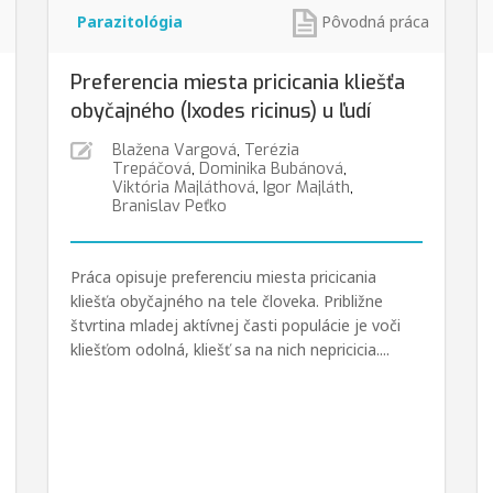
Parazitológia
Pôvodná práca
Preferencia miesta pricicania kliešťa
obyčajného (Ixodes ricinus) u ľudí
Blažena Vargová
,
Terézia
Trepáčová
,
Dominika Bubánová
,
Viktória Majláthová
,
Igor Majláth
,
Branislav Peťko
Práca opisuje preferenciu miesta pricicania
kliešťa obyčajného na tele človeka. Približne
štvrtina mladej aktívnej časti populácie je voči
kliešťom odolná, kliešť sa na nich nepricicia....