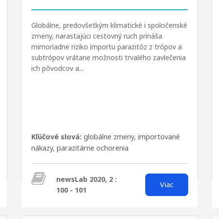
Globálne, predovšetkým klimatické i spoločenské
zmeny, narastajúci cestovný ruch prináša
mimoriadne riziko importu parazitóz z trópov a
subtrópov vrátane možnosti trvalého zavlečenia
ich pôvodcov a...
Kľúčové slová:
globálne zmeny
,
importované
nákazy
,
parazitárne ochorenia
newsLab 2020, 2 :
Viac
100 - 101