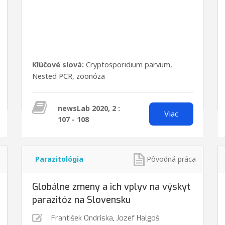
Kľúčové slová:
Cryptosporidium parvum
,
Nested PCR
,
zoonóza
newsLab 2020, 2 :
Viac
107 - 108
Parazitológia
Pôvodná práca
Globálne zmeny a ich vplyv na výskyt
parazitóz na Slovensku
František Ondriska
,
Jozef Halgoš