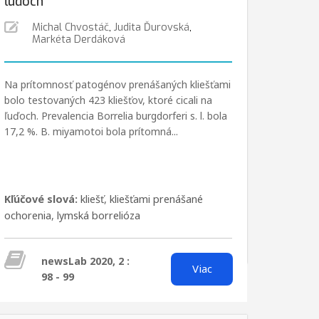
ľuďoch
Michal Chvostáč
,
Judita Ďurovská
,
Markéta Derdáková
Na prítomnosť patogénov prenášaných kliešťami
bolo testovaných 423 kliešťov, ktoré cicali na
ľuďoch. Prevalencia Borrelia burgdorferi s. l. bola
17,2 %. B. miyamotoi bola prítomná...
Kľúčové slová:
kliešť
,
kliešťami prenášané
ochorenia
,
lymská borrelióza
newsLab 2020, 2 :
Viac
98 - 99