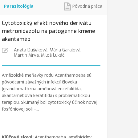
Parazitológia
Pôvodná práca
Cytotoxický efekt nového derivátu
metronidazolu na patogénne kmene
akantaméb
Aneta Dušeková
,
Mária Garajová
,
Martin Mrva
,
Miloš Lukáč
Amfizoické meňavky rodu Acanthamoeba sú
pôvodcami závažných infekcií človeka
(granulomatózna amébová encefalitída,
akantamébová keratitída) s problematickou
terapiou. Skúmaný bol cytotoxický účinok novej
fosfóniovej soli –...
Kľúčové slová:
Acanthamoeba
,
amébicídny