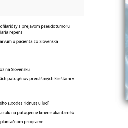
rofilariózy s prejavom pseudotumoru
laria repens
arvum u pacienta zo Slovenska
tóz na Slovensku
lších patogénov prenášaných kliešťami v
ého (Ixodes ricinus) u ľudí
idazolu na patogénne kmene akantaméb
nsplantačnom programe