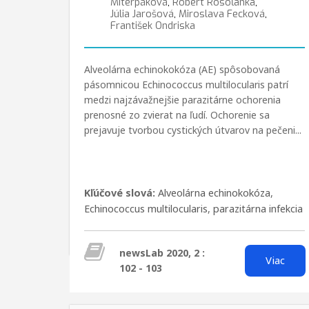
Miterpáková
,
Róbert Rosoľanka
,
Júlia Jarošová
,
Miroslava Fecková
,
František Ondriska
Alveolárna echinokokóza (AE) spôsobovaná
pásomnicou Echinococcus multilocularis patrí
medzi najzávažnejšie parazitárne ochorenia
prenosné zo zvierat na ľudí. Ochorenie sa
prejavuje tvorbou cystických útvarov na pečeni...
Kľúčové slová:
Alveolárna echinokokóza
,
Echinococcus multilocularis
,
parazitárna infekcia
newsLab 2020, 2 :
Viac
102 - 103