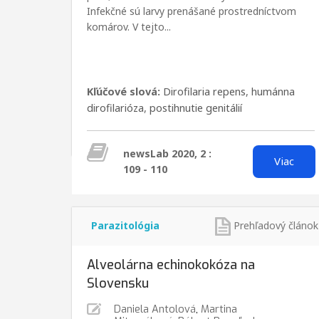
Infekčné sú larvy prenášané prostredníctvom
komárov. V tejto...
Kľúčové slová:
Dirofilaria repens
,
humánna
dirofilarióza
,
postihnutie genitálií
newsLab 2020, 2 :
Viac
109 - 110
Parazitológia
Prehľadový článok
Alveolárna echinokokóza na
Slovensku
Daniela Antolová
,
Martina