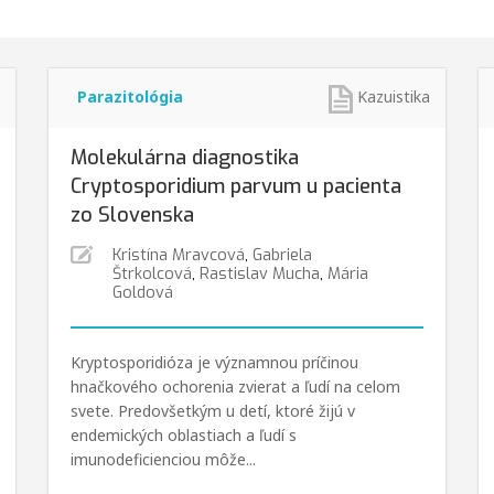
Parazitológia
Kazuistika
Molekulárna diagnostika
Cryptosporidium parvum u pacienta
zo Slovenska
Kristína Mravcová
,
Gabriela
Štrkolcová
,
Rastislav Mucha
,
Mária
Goldová
Kryptosporidióza je významnou príčinou
hnačkového ochorenia zvierat a ľudí na celom
svete. Predovšetkým u detí, ktoré žijú v
endemických oblastiach a ľudí s
imunodeficienciou môže...