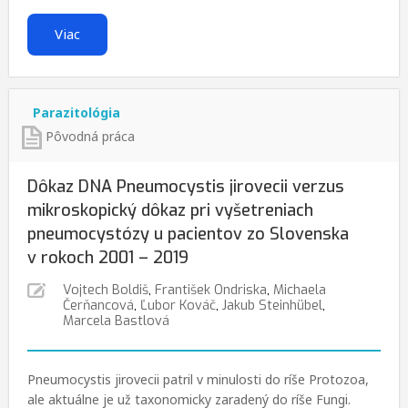
Viac
Parazitológia
Pôvodná práca
Dôkaz DNA Pneumocystis jirovecii verzus
mikroskopický dôkaz pri vyšetreniach
pneumocystózy u pacientov zo Slovenska
v rokoch 2001 – 2019
Vojtech Boldiš
,
František Ondriska
,
Michaela
Čerňancová
,
Ľubor Kováč
,
Jakub Steinhübel
,
Marcela Bastlová
Pneumocystis jirovecii patril v minulosti do ríše Protozoa,
ale aktuálne je už taxonomicky zaradený do ríše Fungi.