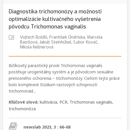
Diagnostika trichomonózy a možnosti
optimalizácie kultivačného vyšetrenia
pôvodcu Trichomonas vaginalis
Vojtech Boldiš
,
František Ondriska
,
Marcela
Bastlová
,
Jakub Steinhübel
,
Ľubor Kováč
,
Nikola Kellnerová
Bičíkovitý parazitický prvok Trichomonas vaginalis
postihuje urogenitálny systém a je pôvodcom sexuálne
prenosného ochorenia – trichomonózy. Cieľom tejto práce
bolo komplexné štúdium rastových schopností
trichomonád...
Kľúčové slová:
kultivácia
,
PCR
,
Trichomonas vaginalis
,
trichomonóza
newslab 2023, 3 : 66-68