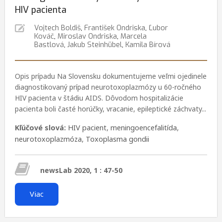
HIV pacienta
Vojtech Boldiš
,
František Ondriska
,
Ľubor
Kováč
,
Miroslav Ondriska
,
Marcela
Bastlová
,
Jakub Steinhübel
,
Kamila Bírová
Opis prípadu Na Slovensku dokumentujeme veľmi ojedinele
diagnostikovaný prípad neurotoxoplazmózy u 60-ročného
HIV pacienta v štádiu AIDS. Dôvodom hospitalizácie
pacienta boli časté horúčky, vracanie, epileptické záchvaty...
Kľúčové slová:
HIV pacient
,
meningoencefalitída
,
neurotoxoplazmóza
,
Toxoplasma gondii
newsLab 2020, 1 : 47-50
Viac