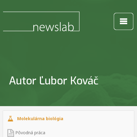
Autor Ľubor Kováč
Molekulárna biológia
Pôvodná práca