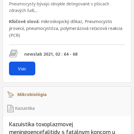
Pneumocysty bývajú obvykle detegované v pľúcach
zdravých ľudí,...
Kľúčové slová:
mikroskopický dôkaz
,
Pneumocystis
jirovecii
,
pneumocystóza
,
polymerázová reťazová reakcia
(PCR)
newslab 2021, 02 : 64 - 68
Viac
Mikrobiológia
Kazuistika
Kazuistika toxoplazmovej
meningoencefalitídy s fatálnym koncom u