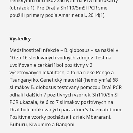
hemolymfu ulitníkov zachytili na FTA mikrokarty
(obrázok 1). Pre DraI a Sh110/SmSl PCR sme
použili primery podľa Amarir et al., 2014(1).
Výsledky
Medzihostiteľ infekcie – B. globosus – sa našiel v
10 zo 16 sledovaných vodných zdrojov. Test na
uvoľňovanie cerkárií bol pozitívny v 2
vyšetrovaných lokalitách, a to na rieke Pengo a
Tsanganyiko. Genetický materiál (hemolymfa) 68
slimákov B. globosus testovaný pomocou DraI PCR
odhalil ďalších 7 pozitívnych vzoriek. Sh110/SmSl
PCR ukázala, že 6 zo 7 slimákov pozitívnych na
DraI bolo infikovaných parazitom S. haematobium.
Pozitívne vzorky pochádzali z riek Mbararani,
Buburu, Kiwumiro a Bangoni.