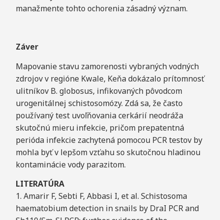
manažmente tohto ochorenia zásadný význam.
Záver
Mapovanie stavu zamorenosti vybraných vodných
zdrojov v regióne Kwale, Keňa dokázalo prítomnosť
ulitníkov B. globosus, infikovaných pôvodcom
urogenitálnej schistosomózy. Zdá sa, že často
používaný test uvoľňovania cerkárií neodráža
skutočnú mieru infekcie, pričom prepatentná
perióda infekcie zachytená pomocou PCR testov by
mohla byť v lepšom vzťahu so skutočnou hladinou
kontaminácie vody parazitom.
LITERATÚRA
1. Amarir F, Sebti F, Abbasi I, et al. Schistosoma
haematobium detection in snails by DraI PCR and