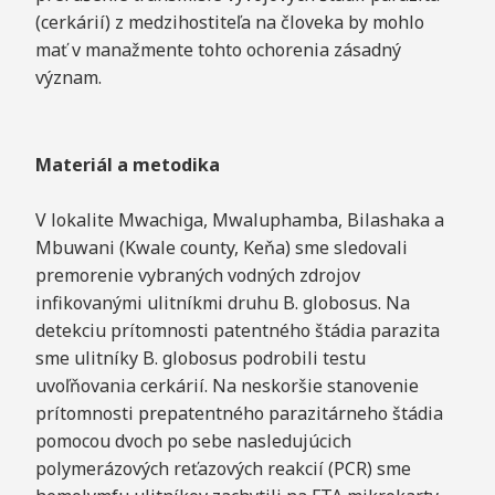
(cerkárií) z medzihostiteľa na človeka by mohlo
mať v manažmente tohto ochorenia zásadný
význam.
Materiál a metodika
V lokalite Mwachiga, Mwaluphamba, Bilashaka a
Mbuwani (Kwale county, Keňa) sme sledovali
premorenie vybraných vodných zdrojov
infikovanými ulitníkmi druhu B. globosus. Na
detekciu prítomnosti patentného štádia parazita
sme ulitníky B. globosus podrobili testu
uvoľňovania cerkárií. Na neskoršie stanovenie
prítomnosti prepatentného parazitárneho štádia
pomocou dvoch po sebe nasledujúcich
polymerázových reťazových reakcií (PCR) sme