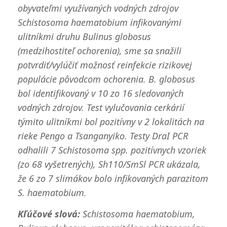
obyvateľmi využívaných vodných zdrojov
Schistosoma haematobium infikovanými
ulitníkmi druhu Bulinus globosus
(medzihostiteľ ochorenia), sme sa snažili
potvrdiť/vylúčiť možnosť reinfekcie rizikovej
populácie pôvodcom ochorenia. B. globosus
bol identifikovaný v 10 zo 16 sledovaných
vodných zdrojov. Test vylučovania cerkárií
týmito ulitníkmi bol pozitívny v 2 lokalitách na
rieke Pengo a Tsanganyiko. Testy DraI PCR
odhalili 7 Schistosoma spp. pozitívnych vzoriek
(zo 68 vyšetrených), Sh110/SmSl PCR ukázala,
že 6 zo 7 slimákov bolo infikovaných parazitom
S. haematobium.
Kľúčové slová:
Schistosoma haematobium,