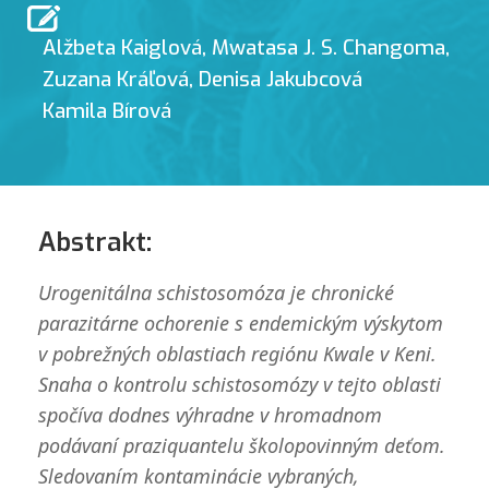
Alžbeta Kaiglová
,
Mwatasa J. S. Changoma
,
Zuzana Kráľová
,
Denisa Jakubcová
Kamila Bírová
Abstrakt:
Urogenitálna schistosomóza je chronické
parazitárne ochorenie s endemickým výskytom
v pobrežných oblastiach regiónu Kwale v Keni.
Snaha o kontrolu schistosomózy v tejto oblasti
spočíva dodnes výhradne v hromadnom
podávaní praziquantelu školopovinným deťom.
Sledovaním kontaminácie vybraných,