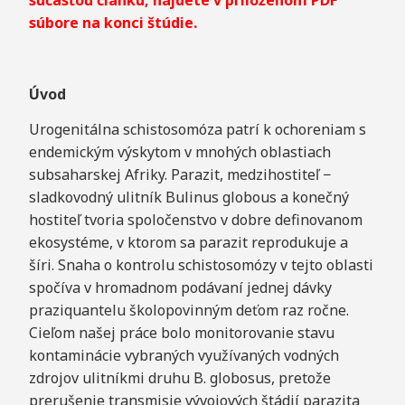
súčasťou článku, nájdete v priloženom PDF
súbore na konci štúdie.
Úvod
Urogenitálna schistosomóza patrí k ochoreniam s
endemickým výskytom v mnohých oblastiach
subsaharskej Afriky. Parazit, medzihostiteľ −
sladkovodný ulitník Bulinus globous a konečný
hostiteľ tvoria spoločenstvo v dobre definovanom
ekosystéme, v ktorom sa parazit reprodukuje a
šíri. Snaha o kontrolu schistosomózy v tejto oblasti
spočíva v hromadnom podávaní jednej dávky
praziquantelu školopovinným deťom raz ročne.
Cieľom našej práce bolo monitorovanie stavu
kontaminácie vybraných využívaných vodných
zdrojov ulitníkmi druhu B. globosus, pretože
prerušenie transmisie vývojových štádií parazita