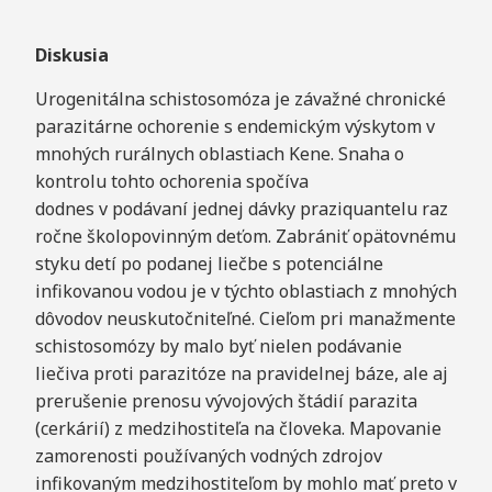
Diskusia
Urogenitálna schistosomóza je závažné chronické
parazitárne ochorenie s endemickým výskytom v
mnohých rurálnych oblastiach Kene. Snaha o
kontrolu tohto ochorenia spočíva
dodnes v podávaní jednej dávky praziquantelu raz
ročne školopovinným deťom. Zabrániť opätovnému
styku detí po podanej liečbe s potenciálne
infikovanou vodou je v týchto oblastiach z mnohých
dôvodov neuskutočniteľné. Cieľom pri manažmente
schistosomózy by malo byť nielen podávanie
liečiva proti parazitóze na pravidelnej báze, ale aj
prerušenie prenosu vývojových štádií parazita
(cerkárií) z medzihostiteľa na človeka. Mapovanie
zamorenosti používaných vodných zdrojov
infikovaným medzihostiteľom by mohlo mať preto v