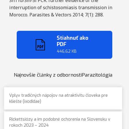
Sh110/Sm-Sl PCR: further evidence of the
interruption of schistosomiasis transmission in
Morocco. Parasites & Vectors 2014; 7(1): 288.
Stiahnuť ako
PDF
446,62 KB
Najnovšie články z odbornostiParazitológia
Vplyv tradičných nápojov na atraktivitu človeka pre
kliešte (ixodidae)
Rickettsiózy a im podobné ochorenia na Slovensku v
rokoch 2023 – 2024