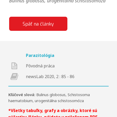
Bulinus globosus, urogenitálna schistosomóza
Späť na články
Parazitológia
Pôvodná práca
newsLab 2020, 2 : 85 - 86
Kľúčové slová:
Bulinus globosus
,
Schistosoma
haematobium
,
urogenitálna schistosomóza
*Všetky tabuľky, grafy a obrázky, ktoré sú